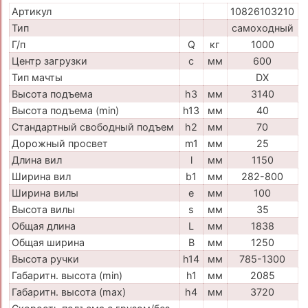
Артикул
10826103210
Тип
самоходный
Г/п
Q
кг
1000
Центр загрузки
c
мм
600
Тип мачты
DX
Высота подъема
h3
мм
3140
Высота подъема (min)
h13
мм
40
Стандартный свободный подъем
h2
мм
70
Дорожный просвет
m1
мм
25
Длина вил
l
мм
1150
Ширина вил
b1
мм
282-800
Ширина вилы
e
мм
100
Высота вилы
s
мм
35
Общая длина
L
мм
1838
Общая ширина
B
мм
1250
Высота ручки
h14
мм
785-1300
Габаритн. высота (min)
h1
мм
2085
Габаритн. высота (max)
h4
мм
3720