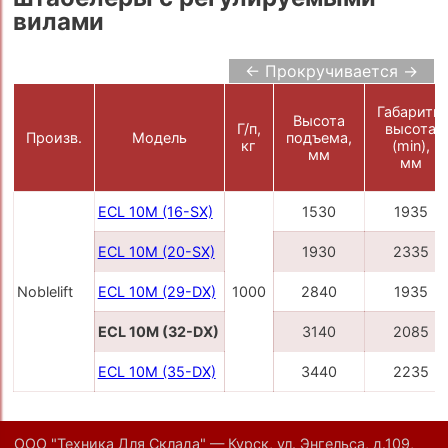
вилами
← Прокручивается →
Габаритн.
Высота
Г/п,
высота
Произв.
Модель
подъема,
кг
(min),
мм
мм
ECL 10M (16-SX)
1530
1935
ECL 10M (20-SX)
1930
2335
Noblelift
ECL 10M (29-DX)
1000
2840
1935
ECL 10M (32-DX)
3140
2085
ECL 10M (35-DX)
3440
2235
ООО "Техника Для Склада" — Курск, ул. Энгельса, д.109,