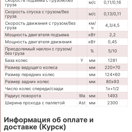
Скорость подъема с грузом/без
м/с
0,11/0,16
груза
Скорость спуска с грузом/без
м/с
0,13/0,11
груза
Скорость движения с грузом/без
км/
4,3/4,5
груза
ч
Мощность двигателя подъема
кВт
2,2
Мощность двигателя движения
кВт
0,45
Преодолимый наклон с грузом/
%
5/10
без груза
База колес
Y
мм
1281
Размер ведущего колеса
мм
220x70
Размер передних колес
мм
124x60
Размер задних колес
мм
80х93
Число колес спереди/сзади
1x+1/2
Радиус поворота
Wa
мм
1493
Ширина прохода с паллетой
Ast
мм
2300
Информация об оплате и
доставке (Курск)