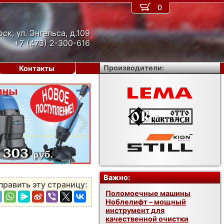
0
рск, ул. Энгельса, д.109
+7 (473) 2-300-616
Производители:
Контакты
›
Важно:
править эту страницу:
Поломоечные машины
Ноблелифт – мощный
инструмент для
качественной очистки