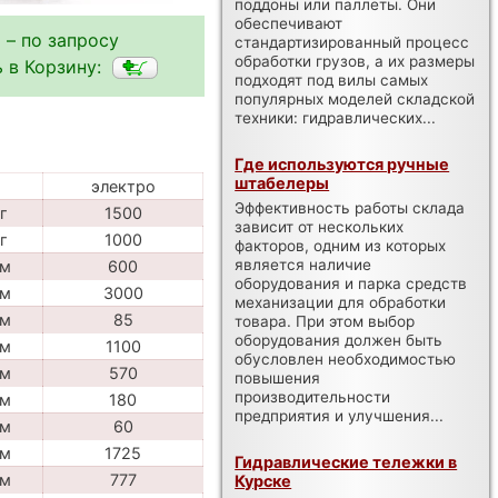
поддоны или паллеты. Они
обеспечивают
 – по запросу
стандартизированный процесс
обработки грузов, а их размеры
 в Корзину:
подходят под вилы самых
популярных моделей складской
техники: гидравлических...
Где используются ручные
штабелеры
электро
Эффективность работы склада
г
1500
зависит от нескольких
г
1000
факторов, одним из которых
является наличие
м
600
оборудования и парка средств
м
3000
механизации для обработки
м
85
товара. При этом выбор
оборудования должен быть
м
1100
обусловлен необходимостью
м
570
повышения
производительности
м
180
предприятия и улучшения...
м
60
м
1725
Гидравлические тележки в
м
777
Курске