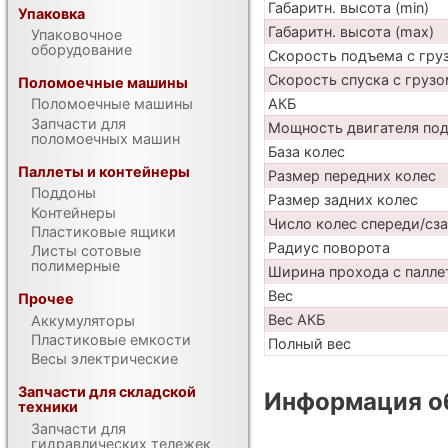
Габаритн. высота (min)
Упаковка
Габаритн. высота (max)
Упаковочное
оборудование
Скорость подъема с груз
Скорость спуска с грузо
Поломоечные машины
АКБ
Поломоечные машины
Запчасти для
Мощность двигателя по
поломоечных машин
База колес
Паллеты и контейнеры
Размер передних колес
Поддоны
Размер задних колес
Контейнеры
Число колес спереди/сз
Пластиковые ящики
Радиус поворота
Листы сотовые
полимерные
Ширина прохода с палле
Вес
Прочее
Вес АКБ
Аккумуляторы
Пластиковые емкости
Полный вес
Весы электрические
Запчасти для складской
Информация об
техники
Запчасти для
гидравлических тележек