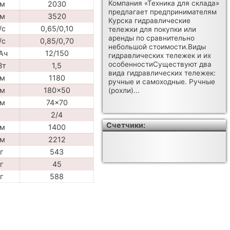
Компания «Техника для склада»
м
2030
предлагает предпринимателям
м
3520
Курска гидравлические
/с
0,65/0,10
тележки для покупки или
аренды по сравнительно
/с
0,85/0,70
небольшой стоимости.Виды
Ач
12/150
гидравлических тележек и их
особенностиСуществуют два
Вт
1,5
вида гидравлических тележек:
м
1180
ручные и самоходные. Ручные
м
180x50
(рохли)...
м
74x70
2/4
Счетчики:
м
1400
м
2212
г
543
г
45
г
588