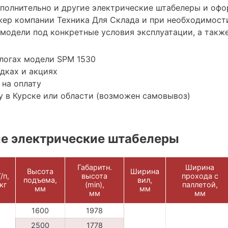
ополнительно и другие электрические штабелеры и офо
ер компании Техника Для Склада и при необходимост
модели под конкретные условия эксплуатации, а также
логах модели SPM 1530
дках и акциях
 на оплату
 в Курске или области (возможен самовывоз)
е электрические штабелеры
Габаритн.
Ширина
Высота
Ширина
/п,
высота
прохода с
подъема,
вил,
кг
(min),
паллетой,
мм
мм
мм
мм
1600
1978
2500
1778