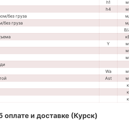
h1
м
h4
м
ом/без груза
м
м/без груза
м
В/
дъема
к
Y
м
м
м
ади
Wa
м
той
Ast
м
к
к
к
 оплате и доставке (Курск)