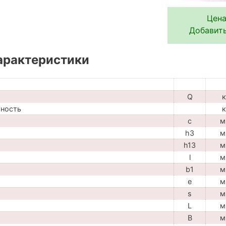
Цена
Добавить
арактеристики
Q
к
мность
к
c
м
h3
м
h13
м
l
м
b1
м
e
м
s
м
L
м
B
м