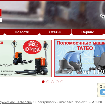
Ку
Новости
Статьи
Сервис
От
трические штабелеры
›
Электрический штабелер Noblelift SPM 1530