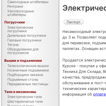
Самоходные штабелеры
Электричес
Ричтраки
Узкопроходные
штабелеры
Паспорт
Погрузчики
Электрические
погрузчики
Несамоходный электр
Дизельные погрузчики
до 3 м. Позволяет под
Газовые погрузчики
для перевозки, подъем
Тягачи
паллетах. Оснащен вст
Оборудование для
погрузчиков
Продается электрическ
Вышки и подъемники
Курске - покупая у о
Телескопические вышки
Ножничные подъемники
Техника Для Склада, В
Подборщики заказов
качества, предпродаж
Подъемные столы
обслуживание и пост-
Передвижные лестницы
технические характе
Тали и механизмы
информация об
оплате
Электрические тали
Шестеренчатые тали
Рычажные тали