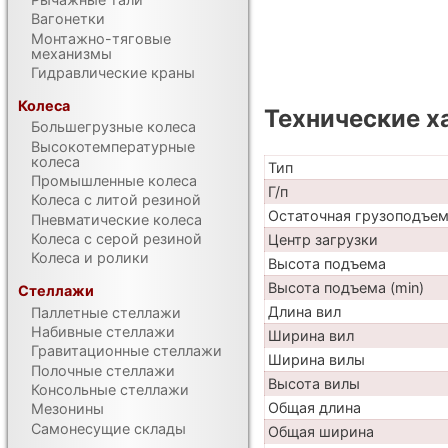
Вагонетки
Монтажно-тяговые
механизмы
Гидравлические краны
Колеса
Технические х
Большегрузные колеса
Высокотемпературные
колеса
Тип
Промышленные колеса
Г/п
Колеса с литой резиной
Остаточная грузоподъе
Пневматические колеса
Колеса с серой резиной
Центр загрузки
Колеса и ролики
Высота подъема
Высота подъема (min)
Стеллажи
Длина вил
Паллетные стеллажи
Набивные стеллажи
Ширина вил
Гравитационные стеллажи
Ширина вилы
Полочные стеллажи
Высота вилы
Консольные стеллажи
Общая длина
Мезонины
Самонесущие склады
Общая ширина