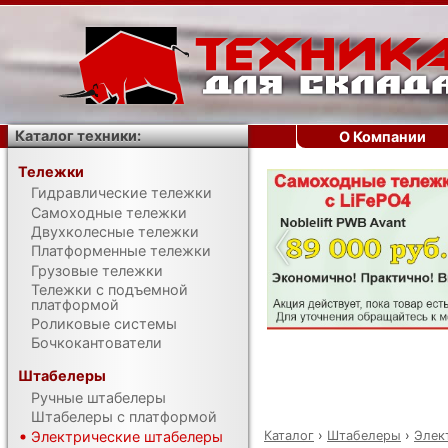
Каталог техники:
О Компании
Тележки
Гидравлические тележки
‹
Самоходные тележки
Двухколесные тележки
Платформенные тележки
Грузовые тележки
Тележки с подъемной
платформой
Роликовые системы
Бочкокантователи
Штабелеры
Ручные штабелеры
Штабелеры с платформой
Каталог
›
Штабелеры
›
Элек
Электрические штабелеры