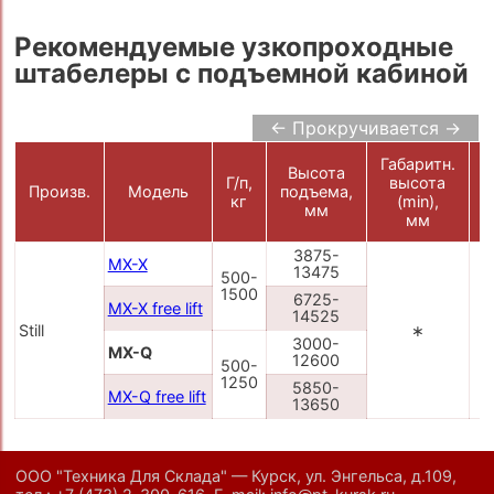
Рекомендуемые узкопроходные
штабелеры с подъемной кабиной
← Прокручивается →
Габаритн.
Г
Высота
Г/п,
высота
Произв.
Модель
подъема,
кг
(min),
мм
мм
3875-
MX-X
13475
500-
1500
6725-
MX-X free lift
14525
Still
∗
3000-
MX-Q
12600
500-
1250
5850-
MX-Q free lift
13650
ООО "Техника Для Склада" — Курск, ул. Энгельса, д.109,