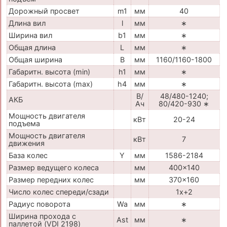
Дорожный просвет
m1
мм
40
Длина вил
l
мм
∗
Ширина вил
b1
мм
∗
Общая длина
L
мм
∗
Общая ширина
B
мм
1160/1160-1800
Габаритн. высота (min)
h1
мм
∗
Габаритн. высота (max)
h4
мм
∗
В/
48/480-1240;
АКБ
Ач
80/420-930 ∗
Мощность двигателя
кВт
20-24
подъема
Мощность двигателя
кВт
7
движения
База колес
Y
мм
1586-2184
Размер ведущего колеса
мм
400x140
Размер передних колес
мм
370x160
Число колес спереди/сзади
1x+2
Радиус поворота
Wa
мм
∗
Ширина прохода с
Ast
мм
∗
паллетой (VDI 2198)