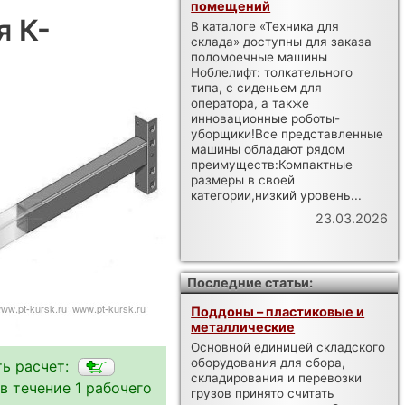
помещений
я К-
В каталоге «Техника для
склада» доступны для заказа
поломоечные машины
Ноблелифт: толкательного
типа, с сиденьем для
оператора, а также
инновационные роботы-
уборщики!Все представленные
машины обладают рядом
преимуществ:Компактные
размеры в своей
категории,низкий уровень...
23.03.2026
Последние статьи:
Поддоны – пластиковые и
металлические
Основной единицей складского
оборудования для сбора,
ть расчет:
складирования и перевозки
в течение 1 рабочего
грузов принято считать