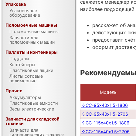
свяжется менеджер ко
Упаковка
наиболее подходящей 
Упаковочное
оборудование
расскажет об ана
Поломоечные машины
Поломоечные машины
действующих ски
Запчасти для
предоставит счёт
поломоечных машин
оформит доставку
Паллеты и контейнеры
Поддоны
Контейнеры
Пластиковые ящики
Рекомендуемы
Листы сотовые
полимерные
Прочее
Модель
Аккумуляторы
Пластиковые емкости
К-СС-95х40х1.5-1806
Весы электрические
К-СС-95х40х1.5-2706
Запчасти для складской
К-СС-115х40х1.5-1806
техники
Запчасти для
К-СС-115х40х1.5-2706
гидравлических тележек