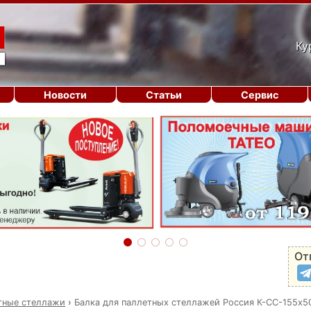
Ку
Новости
Статьи
Сервис
От
тные стеллажи
›
Балка для паллетных стеллажей Россия К-СС-155х5