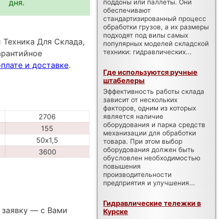
дня.
поддоны или паллеты. Они
обеспечивают
стандартизированный процесс
обработки грузов, а их размеры
подходят под вилы самых
 Техника Для Склада,
популярных моделей складской
техники: гидравлических...
арантийное
оплате и доставке
.
Где используются ручные
штабелеры
Эффективность работы склада
зависит от нескольких
факторов, одним из которых
является наличие
2706
оборудования и парка средств
155
механизации для обработки
50х1,5
товара. При этом выбор
оборудования должен быть
3600
обусловлен необходимостью
повышения
производительности
предприятия и улучшения...
Гидравлические тележки в
 заявку — с Вами
Курске