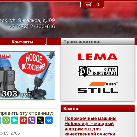
0
рск, ул. Энгельса, д.109
+7 (473) 2-300-616
Производители:
Контакты
›
Важно:
править эту страницу:
Поломоечные машины
Ноблелифт – мощный
инструмент для
0х1.5-2706
качественной очистки