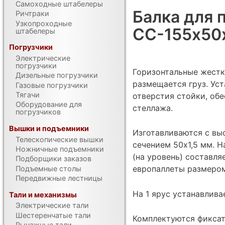
Самоходные штабелеры
Балка для 
Ричтраки
Узкопроходные
СС-155х50
штабелеры
Погрузчики
Электрические
погрузчики
Горизонтальные жестк
Дизельные погрузчики
размещается груз. Ус
Газовые погрузчики
Тягачи
отверстия стойки, об
Оборудование для
стеллажа.
погрузчиков
Вышки и подъемники
Изготавливаются с вы
Телескопические вышки
сечением 50х1,5 мм. Н
Ножничные подъемники
(на уровень) составля
Подборщики заказов
европаллеты размером
Подъемные столы
Передвижные лестницы
На 1 ярус устанавлива
Тали и механизмы
Электрические тали
Шестеренчатые тали
Комплектуются фикса
Рычажные тали