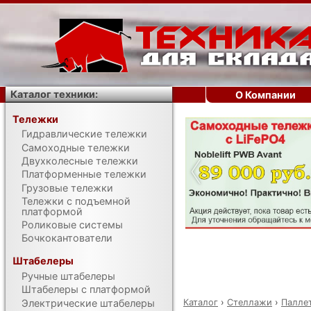
Каталог техники:
О Компании
Тележки
Гидравлические тележки
‹
Самоходные тележки
Двухколесные тележки
Платформенные тележки
Грузовые тележки
Тележки с подъемной
платформой
Роликовые системы
Бочкокантователи
Штабелеры
Ручные штабелеры
Штабелеры с платформой
Каталог
›
Стеллажи
›
Палле
Электрические штабелеры