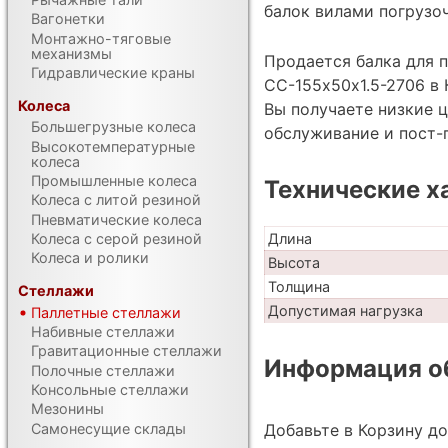
балок вилами погрузо
Вагонетки
Монтажно-тяговые
механизмы
Продается балка для 
Гидравлические краны
СС-155х50х1.5-2706 в 
Колеса
Вы получаете низкие ц
Большегрузные колеса
обслуживание и пост-
Высокотемпературные
колеса
Промышленные колеса
Технические х
Колеса с литой резиной
Пневматические колеса
Длина
Колеса с серой резиной
Колеса и ролики
Высота
Толщина
Стеллажи
Допустимая нагрузка
Паллетные стеллажи
Набивные стеллажи
Гравитационные стеллажи
Информация об
Полочные стеллажи
Консольные стеллажи
Мезонины
Самонесущие склады
Добавьте в Корзину д