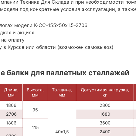
мпании Техника Для Склада и при необходимости пом
модели под конкретные условия эксплуатации, а также
логах модели К-СС-155х50х1.5-2706
дках и акциях
 на оплату
 в Курске или области (возможен самовывоз)
е балки для паллетных стеллажей
Длина,
Высота,
Толщина,
Допустимая нагрузка,
мм
мм
мм
кг
1806
2800
95
2706
1680
1806
3600
115
40х1,5
2400