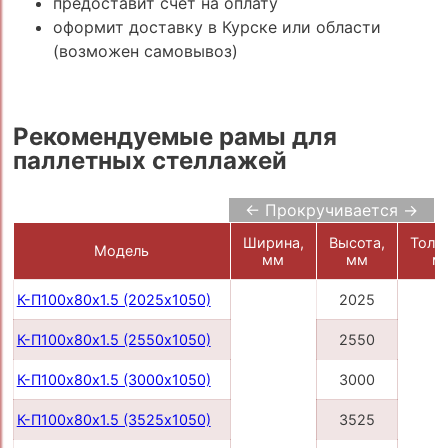
предоставит счёт на оплату
оформит доставку в Курске или области
(возможен самовывоз)
Рекомендуемые рамы для
паллетных стеллажей
← Прокручивается →
Ширина,
Высота,
Толщ
Модель
мм
мм
м
К-П100х80х1.5 (2025х1050)
2025
К-П100х80х1.5 (2550х1050)
2550
К-П100х80х1.5 (3000х1050)
3000
К-П100х80х1.5 (3525х1050)
3525