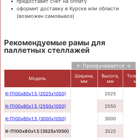
предоставит счёт на оплату
оформит доставку в Курске или области
(возможен самовывоз)
Рекомендуемые рамы для
паллетных стеллажей
← Прокручивается →
Ширина,
Высота,
Толщи
Модель
мм
мм
м
К-П100х80х1.5 (2025х1050)
2025
К-П100х80х1.5 (2550х1050)
2550
К-П100х80х1.5 (3000х1050)
3000
К-П100х80х1.5 (3525х1050)
3525