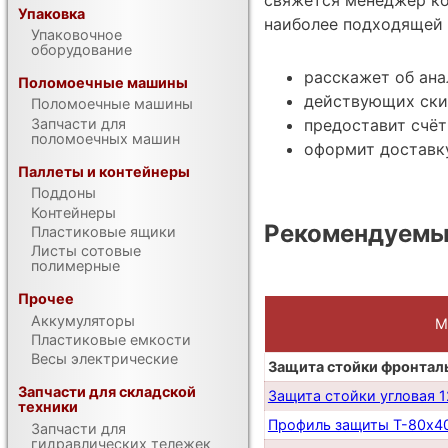
Упаковка
наиболее подходящей 
Упаковочное
оборудование
расскажет об ана
Поломоечные машины
действующих ски
Поломоечные машины
предоставит счёт
Запчасти для
поломоечных машин
оформит доставку
Паллеты и контейнеры
Поддоны
Контейнеры
Рекомендуемы
Пластиковые ящики
Листы сотовые
полимерные
Прочее
Аккумуляторы
М
Пластиковые емкости
Весы электрические
Защита стойки фронтал
Запчасти для складской
Защита стойки угловая 
техники
Профиль защиты Т-80х40
Запчасти для
гидравлических тележек