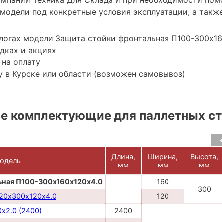
модели под конкретные условия эксплуатации, а также
логах модели Защита стойки фронтальная П100-300х16
дках и акциях
 на оплату
 в Курске или области (возможен самовывоз)
е комплектующие для паллетных с
Длина,
Ширина,
Высота,
одель
мм
мм
мм
ьная П100-300х160х120х4.0
160
300
120х300х120х4.0
120
х2.0 (2400)
2400