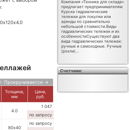
Компания «Техника для склада»
:
предлагает предпринимателям
Курска гидравлические
тележки для покупки или
аренды по сравнительно
0х120х4.0
небольшой стоимости.Виды
гидравлических тележек и их
особенностиСуществуют два
вида гидравлических тележек:
ручные и самоходные. Ручные
(рохли)...
теллажей
Счетчики:
← Прокручивается →
Толщина,
Цена,
В
мм
руб.
Корзину
1 047
4.0
по запросу
по запросу
80х40