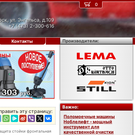
0
рск, ул. Энгельса, д.109
+7 (473) 2-300-616
Производители:
Контакты
›
Важно:
править эту страницу:
Поломоечные машины
Ноблелифт – мощный
инструмент для
ащита стойки фронтальная
качественной очистки