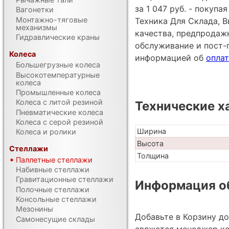
за 1 047 руб. - покуп
Вагонетки
Монтажно-тяговые
Техника Для Склада, В
механизмы
качества, предпродаж
Гидравлические краны
обслуживание и пост-
Колеса
информацией об
оплат
Большегрузные колеса
Высокотемпературные
колеса
Промышленные колеса
Колеса с литой резиной
Технические х
Пневматические колеса
Колеса с серой резиной
Ширина
Колеса и ролики
Высота
Стеллажи
Толщина
Паллетные стеллажи
Набивные стеллажи
Гравитационные стеллажи
Информация об
Полочные стеллажи
Консольные стеллажи
Мезонины
Добавьте в Корзину д
Самонесущие склады
свяжется менеджер ко