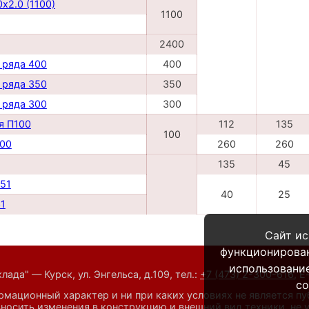
х2.0 (1100)
1100
2400
 ряда 400
400
 ряда 350
350
 ряда 300
300
я П100
112
135
100
100
260
260
135
45
951
40
25
31
Сайт ис
функционирова
использование
ада" — Курск, ул. Энгельса, д.109,
тел.:
+7 (473) 2-300-616
,
E
co
мационный характер и ни при каких условиях не является п
носить изменения в конструкцию и внешний вид техники, не