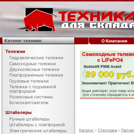
Каталог техники:
О Компании
Тележки
Гидравлические тележки
‹
Самоходные тележки
Двухколесные тележки
Платформенные тележки
Грузовые тележки
Тележки с подъемной
платформой
Роликовые системы
Бочкокантователи
Штабелеры
Ручные штабелеры
Штабелеры с платформой
Каталог
›
Стеллажи
›
Палле
Электрические штабелеры