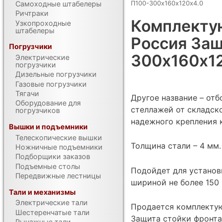
П100-300х160х120х4.0
Самоходные штабелеры
Ричтраки
Комплекту
Узкопроходные
штабелеры
Россия Защ
Погрузчики
300х160х1
Электрические
погрузчики
Дизельные погрузчики
Газовые погрузчики
Тягачи
Другое название – от
Оборудование для
стеллажей от складско
погрузчиков
надежного крепления к
Вышки и подъемники
Телескопические вышки
Толщина стали – 4 мм.
Ножничные подъемники
Подборщики заказов
Подъемные столы
Подойдет для установ
Передвижные лестницы
шириной не более 150
Тали и механизмы
Электрические тали
Продается комплекту
Шестеренчатые тали
Защита стойки фронта
Рычажные тали