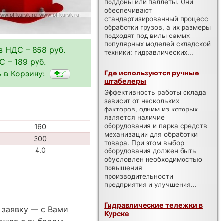
поддоны или паллеты. Они
обеспечивают
стандартизированный процесс
обработки грузов, а их размеры
подходят под вилы самых
популярных моделей складской
з НДС – 858 руб.
техники: гидравлических...
С – 189 руб.
 в Корзину:
Где используются ручные
штабелеры
Эффективность работы склада
зависит от нескольких
факторов, одним из которых
является наличие
оборудования и парка средств
160
механизации для обработки
300
товара. При этом выбор
4.0
оборудования должен быть
обусловлен необходимостью
повышения
производительности
предприятия и улучшения...
Гидравлические тележки в
 заявку — с Вами
Курске
ожет с выбором