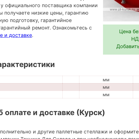
ая у официального поставщика компании
ы получаете низкие цены, гарантию
ную подготовку, гарантийное
гарантийный ремонт. Ознакомьтесь с
Цена бе
е и доставке
.
НД
Добавить
арактеристики
мм
мм
мм
 оплате и доставке (Курск)
ополнительно и другие паллетные стеллажи и оформите
мпании Техника Для Склада и при необходимости пом