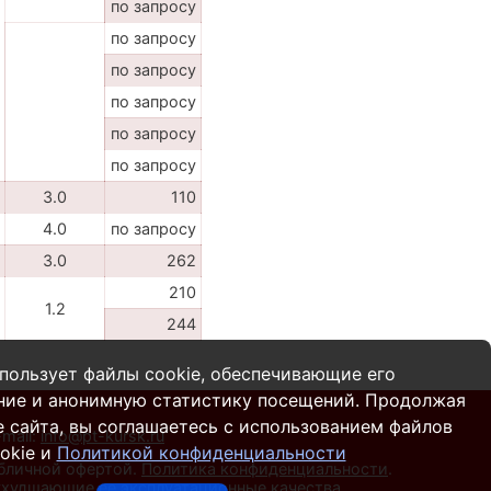
по запросу
по запросу
по запросу
по запросу
по запросу
по запросу
3.0
110
4.0
по запросу
3.0
262
210
1.2
244
пользует файлы cookie, обеспечивающие его
ние и анонимную статистику посещений. Продолжая
 сайта, вы соглашаетесь с использованием файлов
-mail:
info@pt-kursk.ru
okie и
Политикой конфиденциальности
убличной офертой.
Политика конфиденциальности
.
 ухудшающие ее эксплуатационные качества.