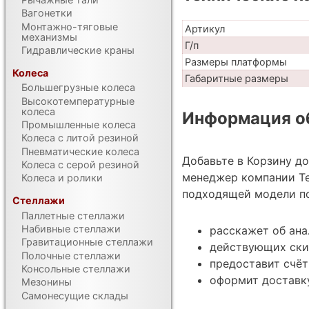
Вагонетки
Монтажно-тяговые
Артикул
механизмы
Г/п
Гидравлические краны
Размеры платформы
Колеса
Габаритные размеры
Большегрузные колеса
Высокотемпературные
колеса
Информация об
Промышленные колеса
Колеса с литой резиной
Пневматические колеса
Добавьте в Корзину д
Колеса с серой резиной
менеджер компании Те
Колеса и ролики
подходящей модели по
Стеллажи
Паллетные стеллажи
Набивные стеллажи
расскажет об ан
Гравитационные стеллажи
действующих ски
Полочные стеллажи
предоставит счёт
Консольные стеллажи
оформит доставку
Мезонины
Самонесущие склады