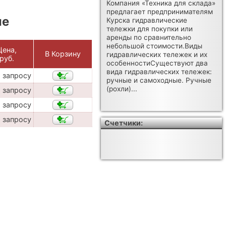
Компания «Техника для склада»
предлагает предпринимателям
ые
Курска гидравлические
тележки для покупки или
аренды по сравнительно
небольшой стоимости.Виды
Цена,
В Корзину
гидравлических тележек и их
руб.
особенностиСуществуют два
вида гидравлических тележек:
 запросу
ручные и самоходные. Ручные
(рохли)...
 запросу
 запросу
 запросу
Счетчики: