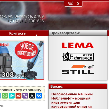
0
рск, ул. Энгельса, д.109
+7 (473) 2-300-616
Производители:
Контакты
›
Важно:
править эту страницу:
Поломоечные машины
Ноблелифт – мощный
инструмент для
ан
качественной очистки