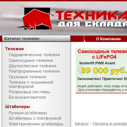
Каталог техники:
О Компании
Тележки
Гидравлические тележки
‹
Самоходные тележки
Двухколесные тележки
Платформенные тележки
Грузовые тележки
Тележки с подъемной
платформой
Роликовые системы
Бочкокантователи
Штабелеры
Ручные штабелеры
Штабелеры с платформой
Каталог
›
Паллеты и контей
Электрические штабелеры