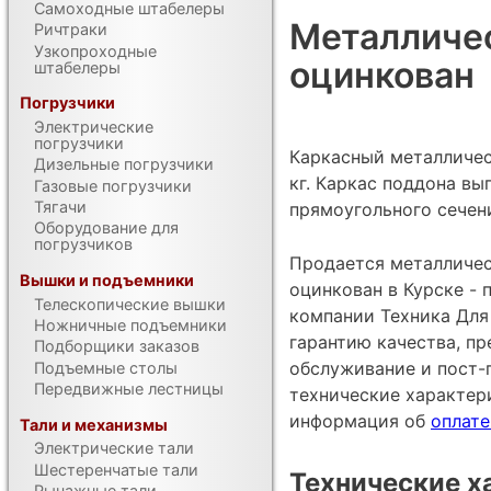
Самоходные штабелеры
Металличе
Ричтраки
Узкопроходные
оцинкован
штабелеры
Погрузчики
Электрические
погрузчики
Каркасный металличе
Дизельные погрузчики
кг. Каркас поддона в
Газовые погрузчики
Тягачи
прямоугольного сечен
Оборудование для
погрузчиков
Продается металличес
Вышки и подъемники
оцинкован в Курске -
Телескопические вышки
компании Техника Для 
Ножничные подъемники
гарантию качества, п
Подборщики заказов
обслуживание и пост-
Подъемные столы
Передвижные лестницы
технические характе
информация об
оплате
Тали и механизмы
Электрические тали
Шестеренчатые тали
Технические х
Рычажные тали