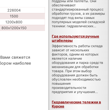
поддоны или паллеты. Они
обеспечивают
стандартизированный процесс
226004
обработки грузов, а их размеры
1500
подходят под вилы самых
популярных моделей складской
1200х800
техники: гидравлических...
800х1200х150
Где используются ручные
штабелеры
Эффективность работы склада
зависит от нескольких
факторов, одним из которых
 Вами свяжется
является наличие
оборудования и парка средств
бором наиболее
механизации для обработки
товара. При этом выбор
оборудования должен быть
обусловлен необходимостью
повышения
производительности
предприятия и улучшения...
Гидравлические тележки в
Курске