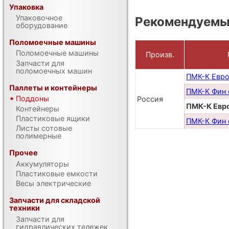
Упаковка
Упаковочное
Рекомендуемы
оборудование
Поломоечные машины
Поломоечные машины
Произв.
Запчасти для
поломоечных машин
ПМК-К Евр
Паллеты и контейнеры
ПМК-К Фин
Поддоны
Россия
ПМК-К Евр
Контейнеры
Пластиковые ящики
ПМК-К Фин 
Листы сотовые
полимерные
Прочее
Аккумуляторы
Пластиковые емкости
Весы электрические
Запчасти для складской
техники
Запчасти для
гидравлических тележек