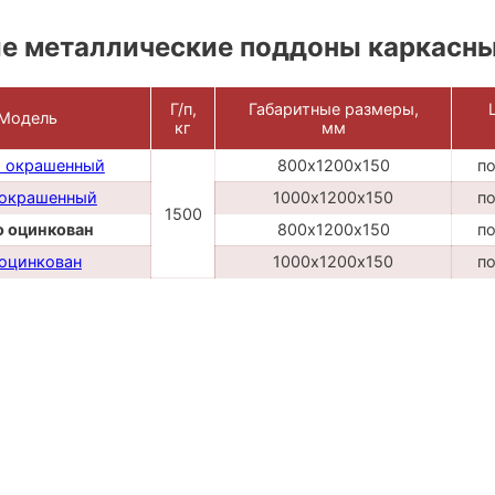
е металлические поддоны каркасн
Г/п,
Габаритные размеры,
Модель
кг
мм
о окрашенный
800х1200х150
по
 окрашенный
1000х1200х150
по
1500
о оцинкован
800х1200х150
по
оцинкован
1000х1200х150
по