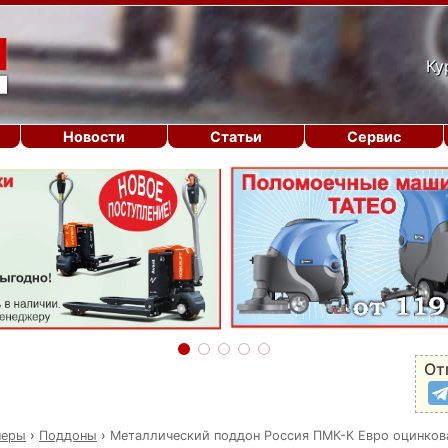
Ку
Новости
Статьи
Сервис
От
неры
›
Поддоны
›
Металлический поддон Россия ПМК-К Евро оцинков