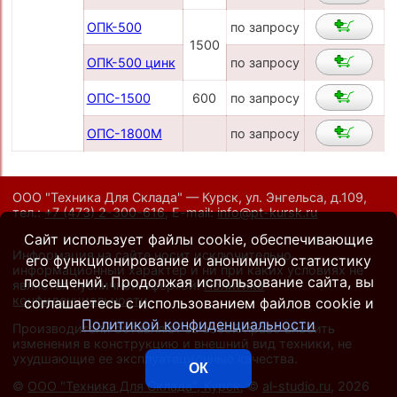
ОПК-500
по запросу
1500
ОПК-500 цинк
по запросу
ОПС-1500
600
по запросу
ОПС-1800М
по запросу
ООО "Техника Для Склада" — Курск, ул. Энгельса, д.109,
тел.:
+7 (473) 2-300-616
,
E-mail:
info@pt-kursk.ru
Сайт использует файлы cookie, обеспечивающие
Информация на сайте носит исключительно
его функционирование и анонимную статистику
информационный характер и ни при каких условиях не
посещений. Продолжая использование сайта, вы
является публичной офертой.
Политика
конфиденциальности
.
соглашаетесь с использованием файлов cookie и
Политикой конфиденциальности
Производители оставляют за собой право вносить
изменения в конструкцию и внешний вид техники, не
ухудшающие ее эксплуатационные качества.
ОК
©
ООО "Техника Для Склада", Курск
, ©
al-studio.ru
, 2026