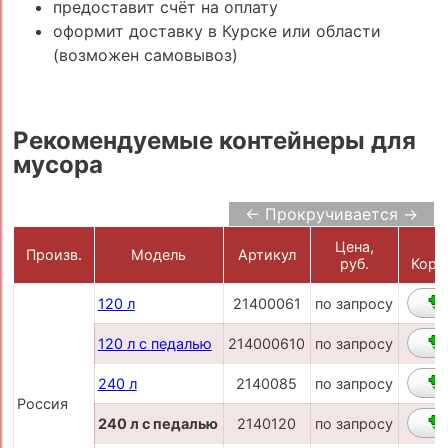
предоставит счёт на оплату
оформит доставку в Курске или области
(возможен самовывоз)
Рекомендуемые контейнеры для
мусора
← Прокручивается →
Цена,
В
Произв.
Модель
Артикул
руб.
Корз
120 л
21400061
по запросу
120 л с педалью
214000610
по запросу
240 л
2140085
по запросу
Россия
240 л с педалью
2140120
по запросу