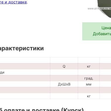
те и доставке
.
Цена
Добавить
арактеристики
Q
кг
ади
град.
ДхШхВ
мм
кг
 оплате и доставке (Курск)