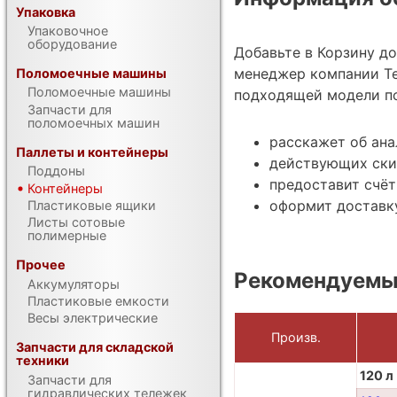
Упаковка
Упаковочное
оборудование
Добавьте в Корзину д
менеджер компании Те
Поломоечные машины
Поломоечные машины
подходящей модели по
Запчасти для
поломоечных машин
расскажет об ана
Паллеты и контейнеры
действующих ски
Поддоны
предоставит счёт
Контейнеры
оформит доставку
Пластиковые ящики
Листы сотовые
полимерные
Прочее
Рекомендуемы
Аккумуляторы
Пластиковые емкости
Весы электрические
Произв.
Запчасти для складской
техники
120 л
Запчасти для
гидравлических тележек