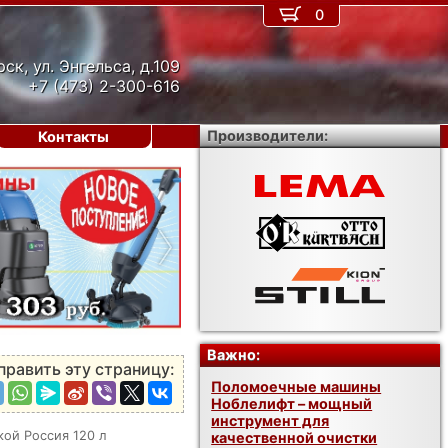
0
рск, ул. Энгельса, д.109
+7 (473) 2-300-616
Производители:
Контакты
›
Важно:
править эту страницу:
Поломоечные машины
Ноблелифт – мощный
инструмент для
ой Россия 120 л
качественной очистки