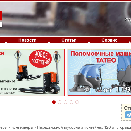
Ку
Новости
Статьи
Сервис
От
неры
›
Контейнеры
›
Передвижной мусорный контейнер 120 л. с крышк