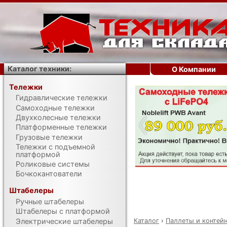
Каталог техники:
О Компании
Тележки
Гидравлические тележки
‹
Самоходные тележки
Двухколесные тележки
Платформенные тележки
Грузовые тележки
Тележки с подъемной
платформой
Роликовые системы
Бочкокантователи
Штабелеры
Ручные штабелеры
Штабелеры с платформой
Каталог
›
Паллеты и контей
Электрические штабелеры