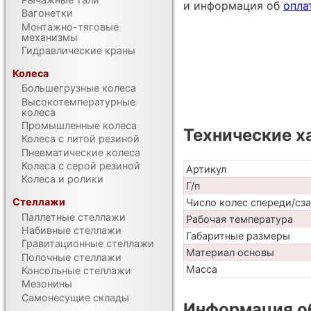
и информация об
опла
Вагонетки
Монтажно-тяговые
механизмы
Гидравлические краны
Колеса
Большегрузные колеса
Высокотемпературные
колеса
Промышленные колеса
Технические х
Колеса с литой резиной
Пневматические колеса
Колеса с серой резиной
Артикул
Колеса и ролики
Г/п
Стеллажи
Число колес спереди/сз
Паллетные стеллажи
Рабочая температура
Набивные стеллажи
Габаритные размеры
Гравитационные стеллажи
Материал основы
Полочные стеллажи
Масса
Консольные стеллажи
Мезонины
Самонесущие склады
Информация об