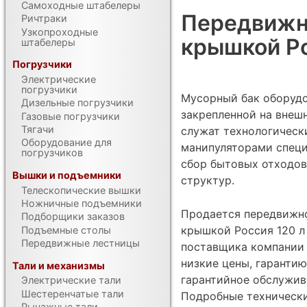
Самоходные штабелеры
Передвижно
Ричтраки
Узкопроходные
крышкой Ро
штабелеры
Погрузчики
Электрические
погрузчики
Мусорный бак оборудо
Дизельные погрузчики
закрепленной на внеш
Газовые погрузчики
Тягачи
служат технологическ
Оборудование для
манипуляторами специ
погрузчиков
сбор бытовых отходов
Вышки и подъемники
структур.
Телескопические вышки
Ножничные подъемники
Продается передвижно
Подборщики заказов
крышкой Россия 120 л 
Подъемные столы
Передвижные лестницы
поставщика компании 
низкие цены, гарантию
Тали и механизмы
гарантийное обслужив
Электрические тали
Шестеренчатые тали
Подробные техническ
Рычажные тали