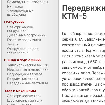
Самоходные штабелеры
Передвижн
Ричтраки
Узкопроходные
КТМ-5
штабелеры
Погрузчики
Электрические
погрузчики
Контейнер на колесах
Дизельные погрузчики
серии КТМ. Заполнени
Газовые погрузчики
Тягачи
изготовленный из лист
Оборудование для
входит: платформа; то
погрузчиков
борт с открываемой с
Вышки и подъемники
рассчитана до 550 кг 
Телескопические вышки
зависимости от выбра
Ножничные подъемники
колесных опор. Тележ
Подборщики заказов
установки колесных оп
Подъемные столы
Передвижные лестницы
производителей. В ко
сборки контейнера и 
Тали и механизмы
Поставляется в разоб
Электрические тали
Шестеренчатые тали
упаковку виде. Полим
Рычажные тали