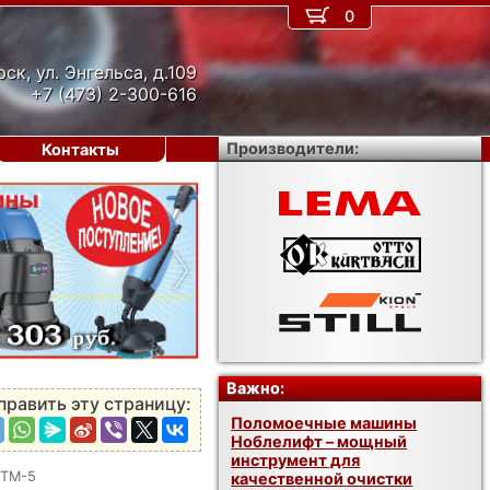
0
рск, ул. Энгельса, д.109
+7 (473) 2-300-616
Производители:
Контакты
›
Важно:
править эту страницу:
Поломоечные машины
Ноблелифт – мощный
инструмент для
КТМ-5
качественной очистки