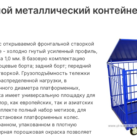
ой металлический контейне
 с открываемой фронтальной створкой
е - холодно гнутый усиленный профиль,
а 1,0 мм. В базовую комплектацию
рцевые борта; задний борт; передний
творкой. Грузоподъёмность тележки
распределенной нагрузки, в
нного диаметра платформенных,
ка имеет универсальную площадку для
ор, как европейских, так и азиатских
мплекте полный набор метизов, для
установки платформенных колес.
ранном, упакованном в плотную
ерная порошковая окраска позволяет