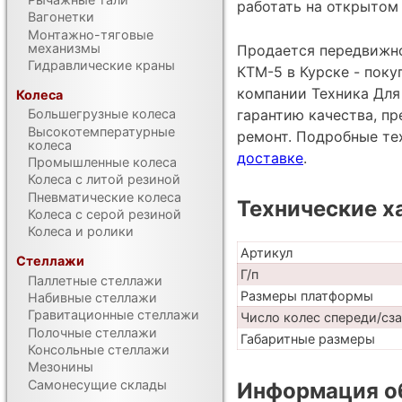
работать на открытом
Вагонетки
Монтажно-тяговые
механизмы
Продается передвижно
Гидравлические краны
КТМ-5 в Курске - пок
компании Техника Для 
Колеса
гарантию качества, п
Большегрузные колеса
Высокотемпературные
ремонт. Подробные те
колеса
доставке
.
Промышленные колеса
Колеса с литой резиной
Пневматические колеса
Технические х
Колеса с серой резиной
Колеса и ролики
Артикул
Стеллажи
Г/п
Паллетные стеллажи
Размеры платформы
Набивные стеллажи
Гравитационные стеллажи
Число колес спереди/сз
Полочные стеллажи
Габаритные размеры
Консольные стеллажи
Мезонины
Самонесущие склады
Информация об