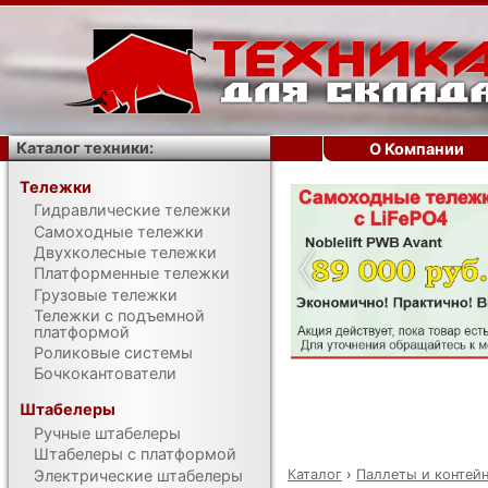
Каталог техники:
О Компании
Тележки
Гидравлические тележки
‹
Самоходные тележки
Двухколесные тележки
Платформенные тележки
Грузовые тележки
Тележки с подъемной
платформой
Роликовые системы
Бочкокантователи
Штабелеры
Ручные штабелеры
Штабелеры с платформой
Каталог
›
Паллеты и контей
Электрические штабелеры