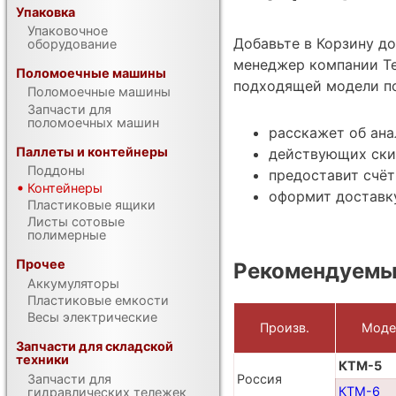
Упаковка
Упаковочное
Добавьте в Корзину д
оборудование
менеджер компании Те
Поломоечные машины
подходящей модели по
Поломоечные машины
Запчасти для
поломоечных машин
расскажет об ан
Паллеты и контейнеры
действующих ски
Поддоны
предоставит счёт
Контейнеры
оформит доставку
Пластиковые ящики
Листы сотовые
полимерные
Прочее
Рекомендуемы
Аккумуляторы
Пластиковые емкости
Весы электрические
Произв.
Моде
Запчасти для складской
техники
КТМ-5
Запчасти для
Россия
КТМ-6
гидравлических тележек