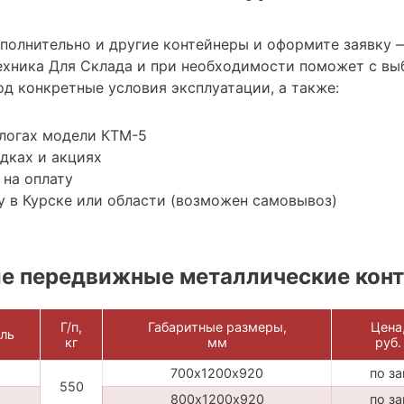
ополнительно и другие контейнеры и оформите заявку 
хника Для Склада и при необходимости поможет с вы
д конкретные условия эксплуатации, а также:
алогах модели КТМ-5
дках и акциях
 на оплату
 в Курске или области (возможен самовывоз)
е передвижные металлические кон
Г/п,
Габаритные размеры,
Цена
ль
кг
мм
руб.
700х1200х920
по з
550
800х1200х920
по з