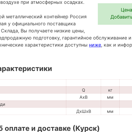
 воздухе при атмосферных осадках.
Цена
й металлический контейнер Россия
Добавить
упая у официального поставщика
Склада, Вы получаете низкие цены,
редпродажную подготовку, гарантийное обслуживание и
хнические характеристики доступны
ниже
, как и инф
арактеристики
Q
кг
AxB
мм
ади
ДхШхВ
мм
 оплате и доставке (Курск)