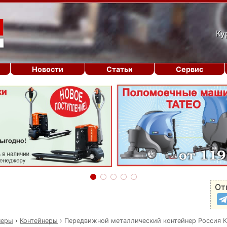
Ку
Новости
Статьи
Сервис
От
неры
›
Контейнеры
›
Передвижной металлический контейнер Россия 