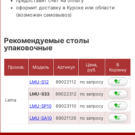
предоставит счёт на оплату
оформит доставку в Курске или области
(возможен самовывоз)
Рекомендуемые столы
упаковочные
Цена,
В
Произв.
Модель
Артикул
руб.
Корзину
LMU-S12
89022112
по запросу
LMU-S33
89022312
по запросу
Lema
LMU-SP10
89023110
по запросу
LMU-SA10
89021126
по запросу