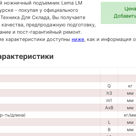
й ножничный подъемник Lema LM
Цена
урске - покупая у официального
Добавить
Техника Для Склада, Вы получаете
 качества, предпродажную подготовку,
ание и пост-гарантийный ремонт.
ие характеристики доступны
ниже
, как и информация 
арактеристики
Q
кг
h3
мм
m1
мм
AxB
мм
р-ть/длина)
кг/м
L
мм
B
мм