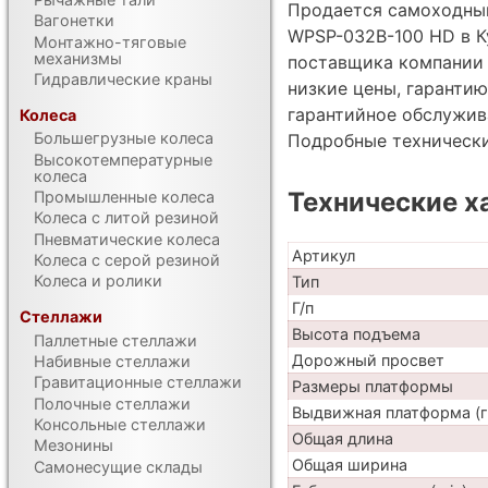
Продается самоходны
Вагонетки
WPSP-032B-100 HD в К
Монтажно-тяговые
механизмы
поставщика компании 
Гидравлические краны
низкие цены, гарантию
гарантийное обслужив
Колеса
Большегрузные колеса
Подробные техническ
Высокотемпературные
колеса
Технические х
Промышленные колеса
Колеса с литой резиной
Пневматические колеса
Артикул
Колеса с серой резиной
Колеса и ролики
Тип
Г/п
Стеллажи
Высота подъема
Паллетные стеллажи
Дорожный просвет
Набивные стеллажи
Гравитационные стеллажи
Размеры платформы
Полочные стеллажи
Выдвижная платформа (г
Консольные стеллажи
Общая длина
Мезонины
Общая ширина
Самонесущие склады