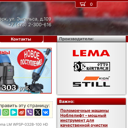
0
рск, ул. Энгельса, д.109
+7 (473) 2-300-616
Производители:
Контакты
›
Важно:
править эту страницу:
Поломоечные машины
Ноблелифт – мощный
инструмент для
ema LM WPSP-032B-100 HD
качественной очистки