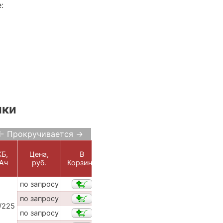
:
ики
← Прокручивается →
Б,
Цена,
В
Ач
руб.
Корзину
по запросу
по запросу
/225
по запросу