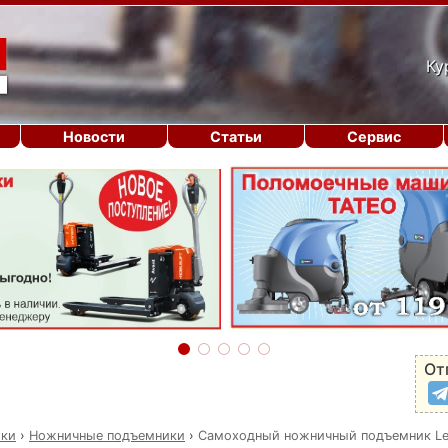
Ку
Новости
Статьи
Сервис
От
ики
›
Ножничные подъемники
›
Самоходный ножничный подъемник L