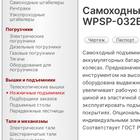
Самоходные штабелеры
Самоходны
Ричтраки
Узкопроходные
WPSP-032B
штабелеры
Погрузчики
Электрические
Чертеж
Паспорт
погрузчики
Дизельные погрузчики
Самоходный подъемник
Газовые погрузчики
Тягачи
аккумуляторных батар
Оборудование для
колесах. Предназначен
погрузчиков
инструментом на высо
Вышки и подъемники
оборудована выдвижно
Телескопические вышки
увеличивает рабочую з
Ножничные подъемники
шиной из эластичной 
Подборщики заказов
эксплуатировать подъ
Подъемные столы
Передвижные лестницы
покрытиях. Опциональ
индивидуальными элек
Тали и механизмы
Соответствует ГОСТ Р
Электрические тали
Шестеренчатые тали
Рычажные тали