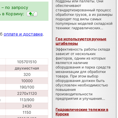
поддоны или паллеты. Они
обеспечивают
 – по запросу
стандартизированный процесс
 в Корзину:
обработки грузов, а их размеры
подходят под вилы самых
популярных моделей складской
техники: гидравлических...
об
оплате и доставке
.
Где используются ручные
штабелеры
Эффективность работы склада
зависит от нескольких
факторов, одним из которых
105701510
является наличие
оборудования и парка средств
двухместная
механизации для обработки
320
товара. При этом выбор
оборудования должен быть
10000
обусловлен необходимостью
190/100
повышения
2270х1120
производительности
предприятия и улучшения...
м
113/900
2430
Гидравлические тележки в
1150
Курске