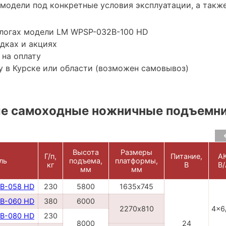
модели под конкретные условия эксплуатации, а также
алогах модели LM WPSP-032B-100 HD
дках и акциях
 на оплату
 в Курске или области (возможен самовывоз)
е самоходные ножничные подъемн
Высота
Размеры
Г/п,
Питание,
АК
ль
подъема,
платформы,
кг
В
В/
мм
мм
B-058 HD
230
5800
1635х745
B-060 HD
380
6000
2270х810
4x6
B-080 HD
230
8000
24