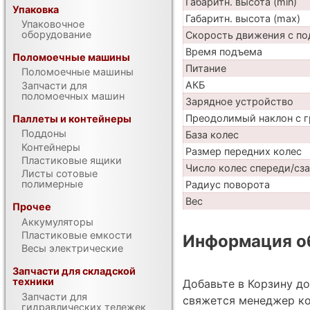
Габаритн. высота (min)
Упаковка
Габаритн. высота (max)
Упаковочное
оборудование
Скорость движения с по
Время подъема
Поломоечные машины
Питание
Поломоечные машины
АКБ
Запчасти для
поломоечных машин
Зарядное устройство
Преодолимый наклон с г
Паллеты и контейнеры
Поддоны
База колес
Контейнеры
Размер передних колес
Пластиковые ящики
Число колес спереди/сз
Листы сотовые
полимерные
Радиус поворота
Вес
Прочее
Аккумуляторы
Пластиковые емкости
Информация об
Весы электрические
Запчасти для складской
техники
Добавьте в Корзину д
Запчасти для
свяжется менеджер ко
гидравлических тележек