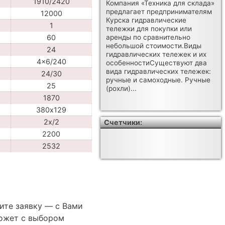
1910/2420
Компания «Техника для склада»
предлагает предпринимателям
12000
Курска гидравлические
1
тележки для покупки или
60
аренды по сравнительно
небольшой стоимости.Виды
24
гидравлических тележек и их
4x6/240
особенностиСуществуют два
вида гидравлических тележек:
24/30
ручные и самоходные. Ручные
25
(рохли)...
1870
380х129
2x/2
Счетчики:
2200
2532
ите заявку — с Вами
ожет с выбором