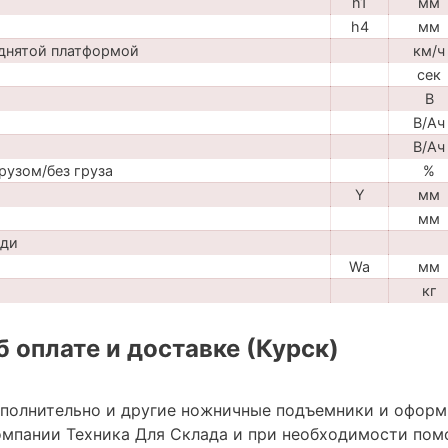
h1
мм
h4
мм
днятой платформой
км/ч
сек
В
В/Ач
В/Ач
рузом/без груза
%
Y
мм
мм
ади
Wa
мм
кг
 оплате и доставке (Курск)
ополнительно и другие ножничные подъемники и оформ
мпании Техника Для Склада и при необходимости пом