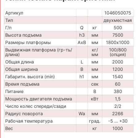
Артикул
1046050075
Тип
двухместная
Г/п
Q
кг
500
Высота подъема
h3
мм
7500
Размеры платформы
AxB
мм
1800х1000
Выдвижная платформа (гр-ть/
кг/
100/800
длина)
мм
(опция)
Общая длина
L
мм
2000
Общая ширина
B
мм
1200
Габаритн. высота (min)
h1
мм
1540
Время подъема
сек
60
Питание
В
380
Мощность двигателя подъема
кВт
1,5
Число колес спереди/сзади
2/2
Радиус поворота
Wa
мм
2266
Рабочая температура
град.
-5 … +30
Вес
кг
1000