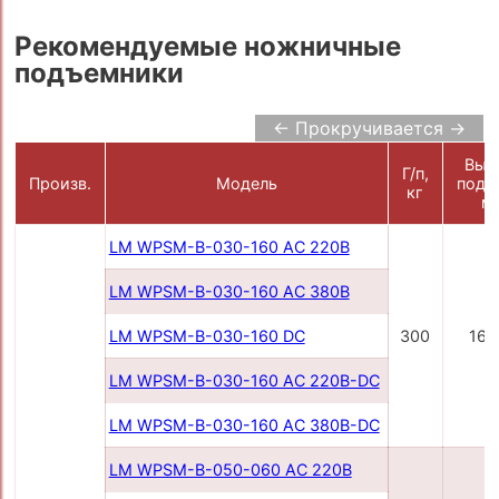
Рекомендуемые ножничные
подъемники
← Прокручивается →
Выс
Г/п,
Произв.
Модель
подъ
кг
м
LM WPSM-B-030-160 AC 220В
LM WPSM-B-030-160 AC 380В
LM WPSM-B-030-160 DC
300
160
LM WPSM-B-030-160 AC 220B-DC
LM WPSM-B-030-160 AC 380B-DC
LM WPSM-B-050-060 AC 220B