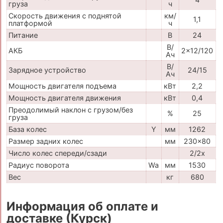
груза
ч
Скорость движения с поднятой
км/
1,1
платформой
ч
Питание
В
24
В/
АКБ
2x12/120
Ач
В/
Зарядное устройство
24/15
Ач
Мощность двигателя подъема
кВт
2,2
Мощность двигателя движения
кВт
0,4
Преодолимый наклон с грузом/без
%
25
груза
База колес
Y
мм
1262
Размер задних колес
мм
230x80
Число колес спереди/сзади
2/2x
Радиус поворота
Wa
мм
1530
Вес
кг
680
Информация об оплате и
доставке (Курск)