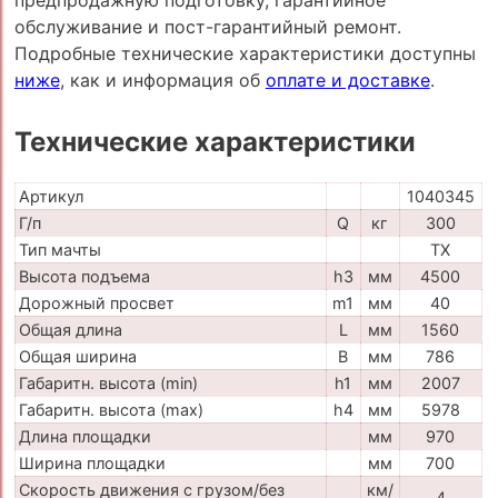
обслуживание и пост-гарантийный ремонт.
Подробные технические характеристики доступны
ниже
, как и информация об
оплате и доставке
.
Технические характеристики
Артикул
1040345
Г/п
Q
кг
300
Тип мачты
TX
Высота подъема
h3
мм
4500
Дорожный просвет
m1
мм
40
Общая длина
L
мм
1560
Общая ширина
B
мм
786
Габаритн. высота (min)
h1
мм
2007
Габаритн. высота (max)
h4
мм
5978
Длина площадки
мм
970
Ширина площадки
мм
700
Скорость движения с грузом/без
км/
4