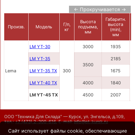
← Прокручивается →
Габаритн.
Высота
Г/п,
высота
Произв.
Модель
подъема,
кг
(min),
мм
мм
LM YT-30
3000
1935
LM YT-35
2185
3500
Lema
LM YT-35 TX
300
1675
2
LM YT-40 TX
4000
1840
LM YT-45 TX
4500
2007
ООО "Техника Для Склада" — Курск, ул. Энгельса, д.109,
тел.:
+7 (473) 2-300-616
,
E-mail:
info@pt-kursk.ru
Сайт использует файлы cookie, обеспечивающие