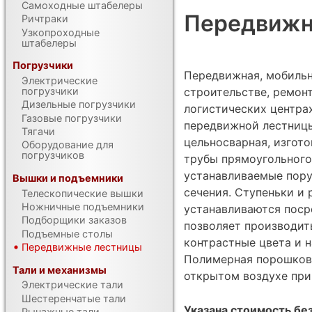
Самоходные штабелеры
Передвижн
Ричтраки
Узкопроходные
штабелеры
Погрузчики
Передвижная, мобильн
Электрические
строительстве, ремонт
погрузчики
Дизельные погрузчики
логистических центра
Газовые погрузчики
передвижной лестницы
Тягачи
цельносварная, изгот
Оборудование для
погрузчиков
трубы прямоугольного
устанавливаемые пору
Вышки и подъемники
сечения. Ступеньки и
Телескопические вышки
Ножничные подъемники
устанавливаются поср
Подборщики заказов
позволяет производит
Подъемные столы
контрастные цвета и 
Передвижные лестницы
Полимерная порошкова
Тали и механизмы
открытом воздухе при
Электрические тали
Шестеренчатые тали
Указана стоимость без
Рычажные тали