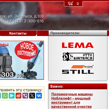
0
рск, ул. Энгельса, д.109
+7 (473) 2-300-616
Производители:
Контакты
›
Важно:
править эту страницу:
Поломоечные машины
Ноблелифт – мощный
инструмент для
качественной очистки