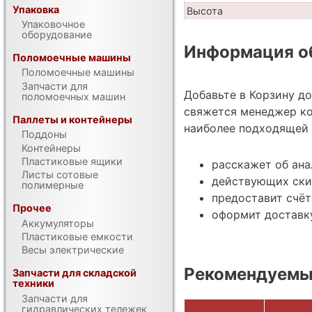
Упаковка
Высота
Упаковочное
оборудование
Информация об
Поломоечные машины
Поломоечные машины
Запчасти для
Добавьте в Корзину д
поломоечных машин
свяжется менеджер ко
Паллеты и контейнеры
наиболее подходящей 
Поддоны
Контейнеры
Пластиковые ящики
расскажет об ана
Листы сотовые
действующих ски
полимерные
предоставит счёт
Прочее
оформит доставку
Аккумуляторы
Пластиковые емкости
Весы электрические
Рекомендуемы
Запчасти для складской
техники
Запчасти для
гидравлических тележек