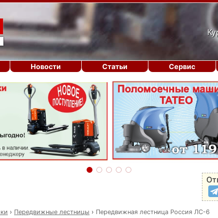
Ку
Новости
Статьи
Сервис
От
ики
›
Передвижные лестницы
›
Передвижная лестница Россия ЛС-6