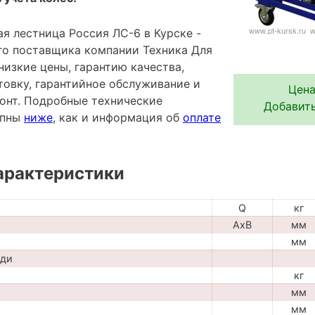
я лестница Россия ЛС-6 в Курске -
го поставщика компании Техника Для
низкие цены, гарантию качества,
овку, гарантийное обслуживание и
Цена
онт. Подробные технические
Добавить
упны
ниже
, как и информация об
оплате
арактеристики
Q
кг
AxB
мм
мм
ади
кг
мм
мм