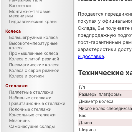
Вагонетки
Монтажно-тяговые
Продается передвижна
механизмы
покупая у официально
Гидравлические краны
Склада, Вы получаете 
Колеса
предпродажную подгот
Большегрузные колеса
пост-гарантийный рем
Высокотемпературные
колеса
характеристики дост
Промышленные колеса
и доставке
.
Колеса с литой резиной
Пневматические колеса
Колеса с серой резиной
Технические х
Колеса и ролики
Стеллажи
Г/п
Паллетные стеллажи
Размеры платформы
Набивные стеллажи
Диаметр колеса
Гравитационные стеллажи
Число колес спереди/сз
Полочные стеллажи
Консольные стеллажи
Вес
Мезонины
Длина
Самонесущие склады
Ширина