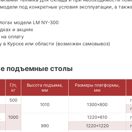
модели под конкретные условия эксплуатации, а также
алогах модели LM NY-300
дках и акциях
 на оплату
 в Курске или области (возможен самовывоз)
е подъемные столы
Г/п,
Высота подъема,
Размеры платформы,
кг
мм
мм
500
1010
1300x800
2
1000
1220x610
3
990
1220x1220