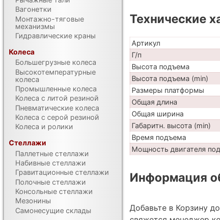
Вагонетки
Технические х
Монтажно-тяговые
механизмы
Гидравлические краны
Артикул
Колеса
Г/п
Большегрузные колеса
Высота подъема
Высокотемпературные
Высота подъема (min)
колеса
Промышленные колеса
Размеры платформы
Колеса с литой резиной
Общая длина
Пневматические колеса
Общая ширина
Колеса с серой резиной
Габаритн. высота (min)
Колеса и ролики
Время подъема
Стеллажи
Мощность двигателя по
Паллетные стеллажи
Набивные стеллажи
Гравитационные стеллажи
Информация об
Полочные стеллажи
Консольные стеллажи
Мезонины
Добавьте в Корзину д
Самонесущие склады
свяжется менеджер ко