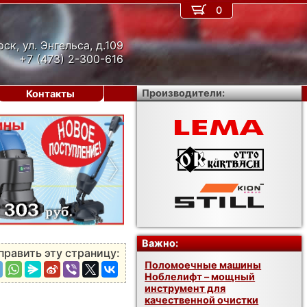
0
рск, ул. Энгельса, д.109
+7 (473) 2-300-616
Производители:
Контакты
›
Важно:
править эту страницу:
Поломоечные машины
Ноблелифт – мощный
инструмент для
качественной очистки