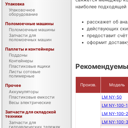
Упаковка
наиболее подходящей 
Упаковочное
оборудование
расскажет об ан
Поломоечные машины
действующих ски
Поломоечные машины
предоставит счёт
Запчасти для
поломоечных машин
оформит доставку
Паллеты и контейнеры
Поддоны
Контейнеры
Рекомендуемы
Пластиковые ящики
Листы сотовые
полимерные
Произв.
Модель
Прочее
Аккумуляторы
Пластиковые емкости
LM NY-50
Весы электрические
LM NY-100-1
Запчасти для складской
LM NY-100-
техники
LM NY-100-
Запчасти для
гидравлических тележек