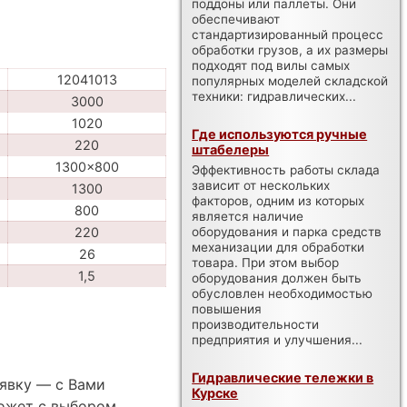
поддоны или паллеты. Они
обеспечивают
стандартизированный процесс
обработки грузов, а их размеры
подходят под вилы самых
12041013
популярных моделей складской
техники: гидравлических...
3000
1020
Где используются ручные
220
штабелеры
1300x800
Эффективность работы склада
зависит от нескольких
1300
факторов, одним из которых
800
является наличие
оборудования и парка средств
220
механизации для обработки
26
товара. При этом выбор
1,5
оборудования должен быть
обусловлен необходимостью
повышения
производительности
предприятия и улучшения...
Гидравлические тележки в
аявку — с Вами
Курске
ожет с выбором