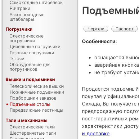
Самоходные штабелеры
Подъемный
Ричтраки
Узкопроходные
штабелеры
Чертеж
Паспорт
Погрузчики
Электрические
погрузчики
Особенности:
Дизельные погрузчики
Газовые погрузчики
оснащается выно
Тягачи
Оборудование для
аварийная кнопк
погрузчиков
не требуют устан
Вышки и подъемники
Телескопические вышки
Продается подъемный 
Ножничные подъемники
покупая у официально
Подборщики заказов
Склада, Вы получаете 
Подъемные столы
Передвижные лестницы
предпродажную подгот
пост-гарантийный рем
Тали и механизмы
характеристики дост
Электрические тали
Шестеренчатые тали
и доставке
.
Рычажные тали