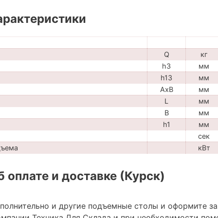
арактеристики
Q
кг
h3
мм
h13
мм
AxB
мм
L
мм
B
мм
h1
мм
сек
дъема
кВт
 оплате и доставке (Курск)
ополнительно и другие подъемные столы и оформите з
мпании Техника Для Склада и при необходимости пом