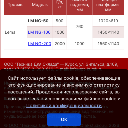
Г/п,
Произв.
Модель
подъема,
платформы,
кг
мм
мм
LM NG-50
500
1020x610
п
760
Lema
LM NG-100
1000
1450x1140
п
LM NG-200
2000
1000
1560x1140
п
ООО "Техника Для Склада" — Курск, ул. Энгельса, д.109,
тел.:
+7 (473) 2-300-616
,
E-mail:
info@pt-kursk.ru
Сайт использует файлы cookie, обеспечивающие
Информация на сайте носит исключительно
его функционирование и анонимную статистику
информационный характер и ни при каких условиях не
посещений. Продолжая использование сайта, вы
является публичной офертой.
Политика
конфиденциальности
.
соглашаетесь с использованием файлов cookie и
Политикой конфиденциальности
Производители оставляют за собой право вносить
изменения в конструкцию и внешний вид техники, не
ухудшающие ее эксплуатационные качества.
ОК
©
ООО "Техника Для Склада", Курск
, ©
al-studio.ru
, 2026