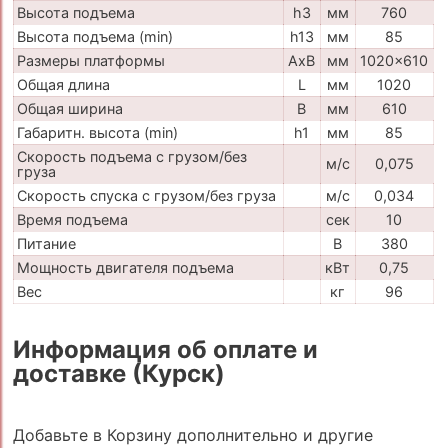
Высота подъема
h3
мм
760
Высота подъема (min)
h13
мм
85
Размеры платформы
AxB
мм
1020x610
Общая длина
L
мм
1020
Общая ширина
B
мм
610
Габаритн. высота (min)
h1
мм
85
Скорость подъема с грузом/без
м/с
0,075
груза
Скорость спуска с грузом/без груза
м/с
0,034
Время подъема
сек
10
Питание
В
380
Мощность двигателя подъема
кВт
0,75
Вес
кг
96
Информация об оплате и
доставке (Курск)
Добавьте в Корзину дополнительно и другие