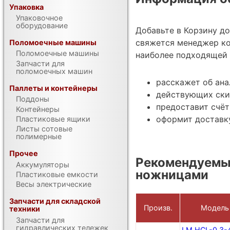
Упаковка
Упаковочное
оборудование
Добавьте в Корзину д
свяжется менеджер ко
Поломоечные машины
Поломоечные машины
наиболее подходящей 
Запчасти для
поломоечных машин
расскажет об ана
Паллеты и контейнеры
действующих ски
Поддоны
предоставит счёт
Контейнеры
оформит доставку
Пластиковые ящики
Листы сотовые
полимерные
Прочее
Рекомендуемы
Аккумуляторы
ножницами
Пластиковые емкости
Весы электрические
Запчасти для складской
Произв.
Модель
техники
Запчасти для
гидравлических тележек
LM HCL-0.3-