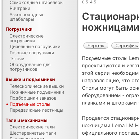
0.5-4.5
Самоходные штабелеры
Ричтраки
Стационар
Узкопроходные
штабелеры
ножницами 
Погрузчики
Электрические
погрузчики
Чертеж
Сертифик
Дизельные погрузчики
Газовые погрузчики
Подъемные столы Lema
Тягачи
Оборудование для
проектируются и изгот
погрузчиков
этой серии необходим
Вышки и подъемники
направляющие, что ог
Телескопические вышки
Столы могут быть ос
Ножничные подъемники
оборудованием - огра
Подборщики заказов
планками и шторками б
Подъемные столы
Передвижные лестницы
Продается стационар
Тали и механизмы
ножницами Lema LM HCL
Электрические тали
официального поставщ
Шестеренчатые тали
Рычажные тали