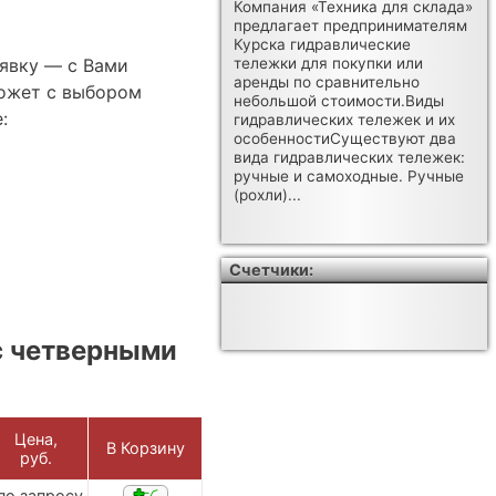
Компания «Техника для склада»
предлагает предпринимателям
Курска гидравлические
аявку — с Вами
тележки для покупки или
аренды по сравнительно
ожет с выбором
небольшой стоимости.Виды
:
гидравлических тележек и их
особенностиСуществуют два
вида гидравлических тележек:
ручные и самоходные. Ручные
(рохли)...
Счетчики:
с четверными
Цена,
В Корзину
руб.
по запросу