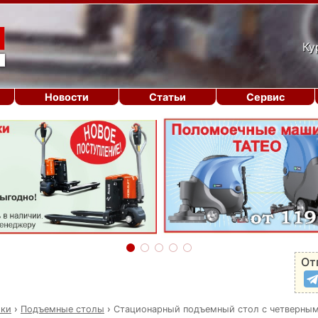
Ку
Новости
Статьи
Сервис
От
ики
›
Подъемные столы
›
Стационарный подъемный стол с четверны