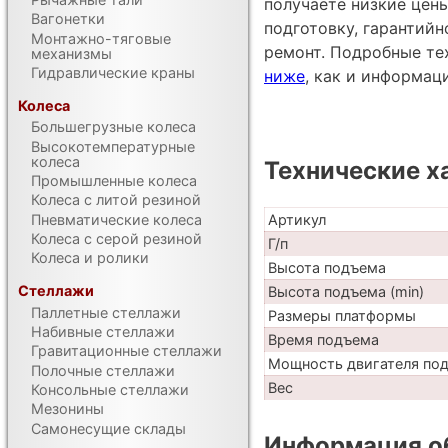
получаете низкие цен
Вагонетки
подготовку, гарантий
Монтажно-тяговые
ремонт. Подробные те
механизмы
Гидравлические краны
ниже
, как и информац
Колеса
Большегрузные колеса
Высокотемпературные
колеса
Технические х
Промышленные колеса
Колеса с литой резиной
Пневматические колеса
Артикул
Колеса с серой резиной
Г/п
Колеса и ролики
Высота подъема
Стеллажи
Высота подъема (min)
Паллетные стеллажи
Размеры платформы
Набивные стеллажи
Время подъема
Гравитационные стеллажи
Мощность двигателя по
Полочные стеллажи
Вес
Консольные стеллажи
Мезонины
Самонесущие склады
Информация об