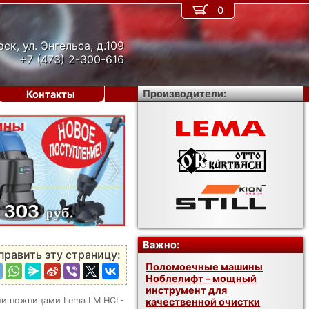
0
рск, ул. Энгельса, д.109
+7 (473) 2-300-616
Производители:
Контакты
›
Важно:
править эту страницу:
Поломоечные машины
Ноблелифт – мощный
инструмент для
ми ножницами Lema LM HCL-
качественной очистки