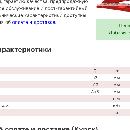
ы, гарантию качества, предпродажную
ное обслуживание и пост-гарантийный
хнические характеристики доступны
ия об
оплате и доставке
.
Цена
Добавить
арактеристики
Q
кг
h3
мм
h13
мм
AxB
мм
сек
дъема
кВт
кг
 оплате и доставке (Курск)