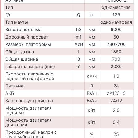
Тип
одноместная
Г/п
Q
кг
125
Тип мачты
одномачтовая
Высота подъема
h3
мм
6000
Дорожный просвет
m1
мм
50
Размеры платформы
AxB
мм
780x700
Общая длина
L
мм
1360
Общая ширина
B
мм
790
Габаритн. высота (min)
h1
мм
2080
Скорость движения с
км/ч
1,0
поднятой платформой
Питание
В
24
АКБ
В/Ач
2x12/115
Зарядное устройство
В/Ач
24/12
Мощность двигателя
кВт
2,0
подъема
Мощность двигателя
кВт
0,4
движения
Преодолимый наклон с
%
25
грузом/без груза