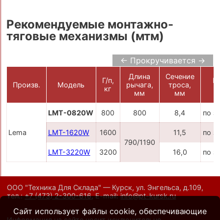
Рекомендуемые монтажно-
тяговые механизмы (мтм)
← Прокручивается →
Длина
Сечение
Г/п,
Ц
Произв.
Модель
рычага,
троса,
кг
р
мм
мм
LMT-0820W
800
800
8,4
по з
Lema
LMT-1620W
1600
11,5
по з
790/1190
LMT-3220W
3200
16,0
по з
ООО "Техника Для Склада" — Курск, ул. Энгельса, д.109,
тел.:
+7 (473) 2-300-616
,
E-mail:
info@pt-kursk.ru
Сайт использует файлы cookie, обеспечивающие
Информация на сайте носит исключительно