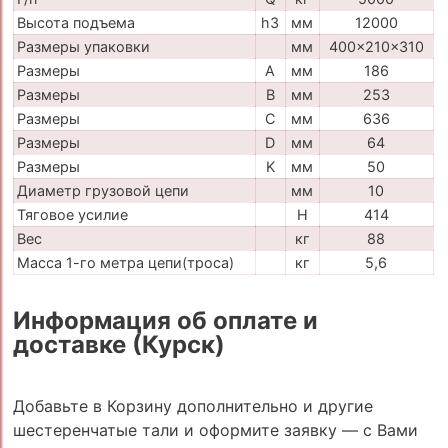
Высота подъема
h3
мм
12000
Размеры упаковки
мм
400x210x310
Размеры
A
мм
186
Размеры
B
мм
253
Размеры
C
мм
636
Размеры
D
мм
64
Размеры
K
мм
50
Диаметр грузовой цепи
мм
10
Тяговое усилие
H
414
Вес
кг
88
Масса 1-го метра цепи(троса)
кг
5,6
Информация об оплате и
доставке (Курск)
Добавьте в Корзину дополнительно и другие
шестеренчатые тали и оформите заявку — с Вами