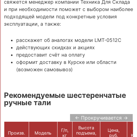
свяжется менеджер компании Техника Для Склада
и при необходимости поможет с выбором наиболее
подходящей модели под конкретные условия
эксплуатации, а также:
расскажет об аналогах модели LMT-0512C
действующих скидках и акциях
предоставит счёт на оплату
оформит доставку в Курске или области
(возможен самовывоз)
Рекомендуемые шестеренчатые
ручные тали
← Прокручивается →
Высота
Г/п,
Цена,
Произв.
Модель
подъема,
кг
руб.
Ко