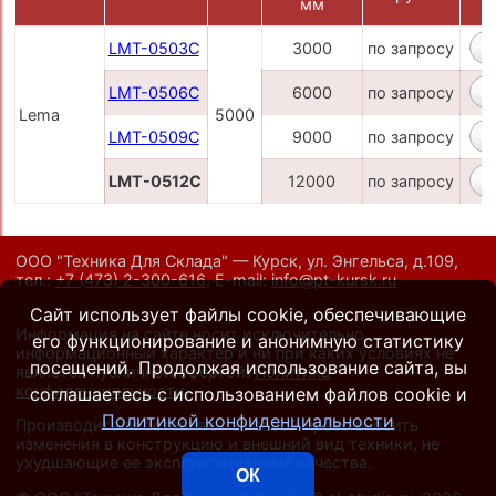
мм
LMT-0503C
3000
по запросу
LMT-0506C
6000
по запросу
Lema
5000
LMT-0509C
9000
по запросу
LMT-0512C
12000
по запросу
ООО "Техника Для Склада" — Курск, ул. Энгельса, д.109,
тел.:
+7 (473) 2-300-616
,
E-mail:
info@pt-kursk.ru
Сайт использует файлы cookie, обеспечивающие
Информация на сайте носит исключительно
его функционирование и анонимную статистику
информационный характер и ни при каких условиях не
посещений. Продолжая использование сайта, вы
является публичной офертой.
Политика
конфиденциальности
.
соглашаетесь с использованием файлов cookie и
Политикой конфиденциальности
Производители оставляют за собой право вносить
изменения в конструкцию и внешний вид техники, не
ухудшающие ее эксплуатационные качества.
ОК