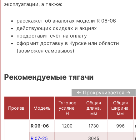
эксплуатации, а также:
расскажет об аналогах модели R 06-06
действующих скидках и акциях
предоставит счёт на оплату
оформит доставку в Курске или области
(возможен самовывоз)
Рекомендуемые тягачи
← Прокручивается →
Тяговое
Общая
Общая
Произв.
Модель
усилие,
длина,
ширина,
H
мм
мм
R 06-06
1200
1730
996
п
R 07-25
3045
п