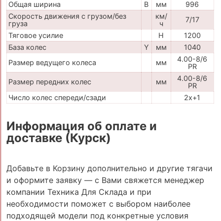
Общая ширина
B
мм
996
Скорость движения с грузом/без
км/
7/17
груза
ч
Тяговое усилие
H
1200
База колес
Y
мм
1040
4.00-8/6
Размер ведущего колеса
мм
PR
4.00-8/6
Размер передних колес
мм
PR
Число колес спереди/сзади
2x+1
Информация об оплате и
доставке (Курск)
Добавьте в Корзину дополнительно и другие тягачи
и оформите заявку — с Вами свяжется менеджер
компании Техника Для Склада и при
необходимости поможет с выбором наиболее
подходящей модели под конкретные условия