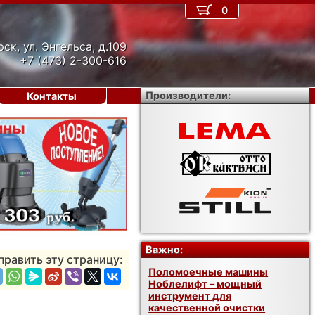
0
рск, ул. Энгельса, д.109
+7 (473) 2-300-616
Производители:
Контакты
›
Важно:
править эту страницу:
Поломоечные машины
Ноблелифт – мощный
инструмент для
качественной очистки