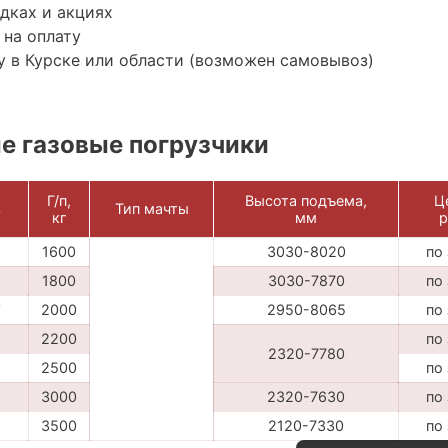
дках и акциях
 на оплату
 в Курске или области (возможен самовывоз)
е газовые погрузчики
Г/п,
Высота подъема,
Ц
ь
Тип мачты
кг
мм
р
1600
3030-8020
по
1800
3030-7870
по
T
2000
2950-8065
по
2200
по
2320-7780
2500
по
3000
2320-7630
по
3500
2120-7330
по