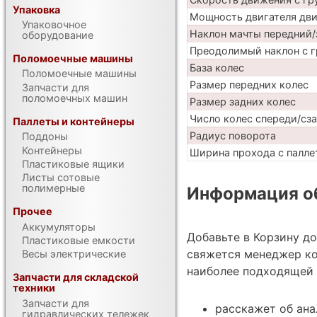
Упаковка
Мощность двигателя дв
Упаковочное
Наклон мачты передний/
оборудование
Преодолимый наклон с г
Поломоечные машины
База колес
Поломоечные машины
Размер передних колес
Запчасти для
поломоечных машин
Размер задних колес
Число колес спереди/сз
Паллеты и контейнеры
Радиус поворота
Поддоны
Контейнеры
Ширина прохода с паллет
Пластиковые ящики
Листы сотовые
полимерные
Информация об
Прочее
Аккумуляторы
Добавьте в Корзину д
Пластиковые емкости
свяжется менеджер ко
Весы электрические
наиболее подходящей 
Запчасти для складской
техники
Запчасти для
расскажет об ана
гидравлических тележек