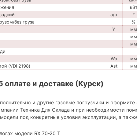
ижения
кВ
задний
a/b
°
рузом/без груза
%
Y
мм
мм
мм
ади
Wa
мм
ой (VDI 2198)
Ast
мм
 оплате и доставке (Курск)
ополнительно и другие газовые погрузчики и оформите
мпании Техника Для Склада и при необходимости пом
модели под конкретные условия эксплуатации, а также
логах модели RX 70-20 T