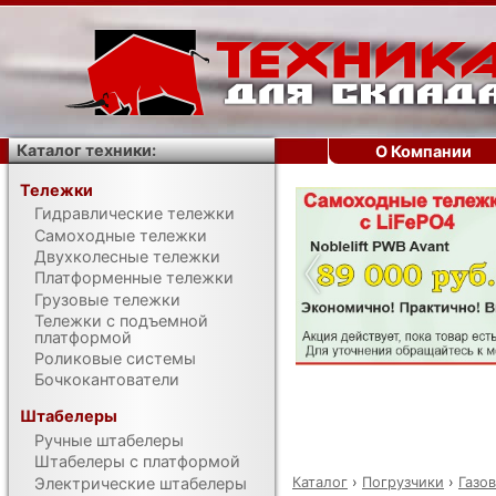
Каталог техники:
О Компании
Тележки
Гидравлические тележки
‹
Самоходные тележки
Двухколесные тележки
Платформенные тележки
Грузовые тележки
Тележки с подъемной
платформой
Роликовые системы
Бочкокантователи
Штабелеры
Ручные штабелеры
Штабелеры с платформой
Каталог
›
Погрузчики
›
Газо
Электрические штабелеры