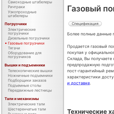
Самоходные штабелеры
Газовый пог
Ричтраки
Узкопроходные
штабелеры
Спецификация
Погрузчики
Электрические
погрузчики
Более полные данные 
Дизельные погрузчики
Газовые погрузчики
Продается газовый погр
Тягачи
покупая у официально
Оборудование для
погрузчиков
Склада, Вы получаете 
предпродажную подгот
Вышки и подъемники
пост-гарантийный рем
Телескопические вышки
Ножничные подъемники
характеристики дост
Подборщики заказов
и доставке
.
Подъемные столы
Передвижные лестницы
Тали и механизмы
Электрические тали
Шестеренчатые тали
Технические х
Рычажные тали