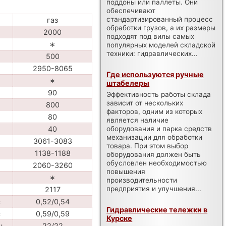
поддоны или паллеты. Они
обеспечивают
стандартизированный процесс
газ
обработки грузов, а их размеры
2000
подходят под вилы самых
∗
популярных моделей складской
техники: гидравлических...
500
2950-8065
Где используются ручные
∗
штабелеры
90
Эффективность работы склада
зависит от нескольких
800
факторов, одним из которых
80
является наличие
оборудования и парка средств
40
механизации для обработки
3061-3083
товара. При этом выбор
1138-1188
оборудования должен быть
обусловлен необходимостью
2060-3260
повышения
∗
производительности
предприятия и улучшения...
2117
с
0,52/0,54
Гидравлические тележки в
с
0,59/0,59
Курске
ч
22/22