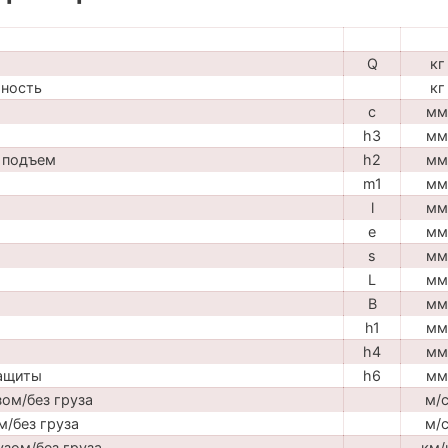
Q
кг
мность
кг
c
мм
h3
мм
 подъем
h2
мм
m1
мм
l
мм
e
мм
s
мм
L
мм
B
мм
h1
мм
h4
мм
защиты
h6
мм
ом/без груза
м/
м/без груза
м/
узом/без груза
км/