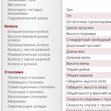
Вагонетки
Монтажно-тяговые
Тип
механизмы
Г/п
Гидравлические краны
Остаточная грузоподъе
Колеса
Центр загрузки
Большегрузные колеса
Высота подъема
Высокотемпературные
Стандартный свободный
колеса
Промышленные колеса
Дорожный просвет
Колеса с литой резиной
Длина вил
Пневматические колеса
Ширина вилы
Колеса с серой резиной
Высота вилы
Колеса и ролики
Общая длина
Стеллажи
Общая ширина
Паллетные стеллажи
Габаритн. высота (min)
Набивные стеллажи
Гравитационные стеллажи
Габаритн. высота (max)
Полочные стеллажи
Общая высота верхней 
Консольные стеллажи
Скорость подъема с груз
Мезонины
Скорость спуска с грузо
Самонесущие склады
Скорость движения с гр