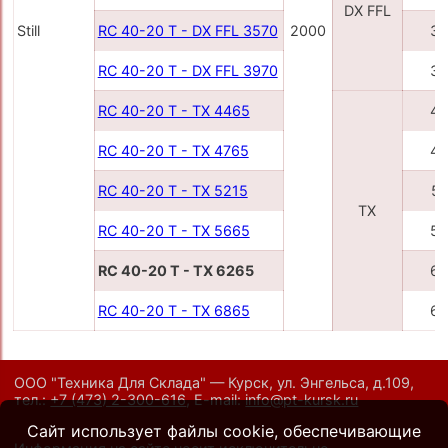
DX FFL
Still
RC 40-20 T - DX FFL 3570
2000
35
RC 40-20 T - DX FFL 3970
39
RC 40-20 T - TX 4465
44
RC 40-20 T - TX 4765
47
RC 40-20 T - TX 5215
52
TX
RC 40-20 T - TX 5665
56
RC 40-20 T - TX 6265
62
RC 40-20 T - TX 6865
68
ООО "Техника Для Склада" — Курск, ул. Энгельса, д.109,
тел.:
+7 (473) 2-300-616
,
E-mail:
info@pt-kursk.ru
Сайт использует файлы cookie, обеспечивающие