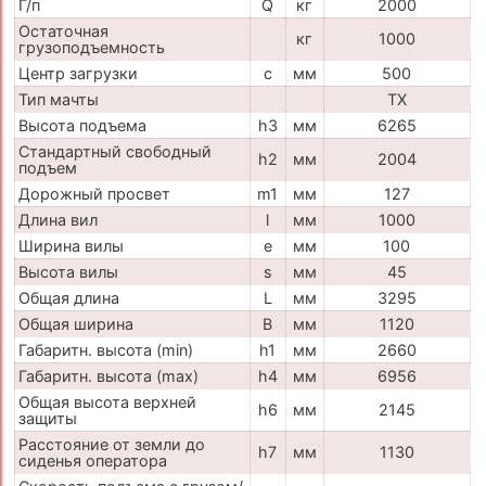
Г/п
Q
кг
2000
Остаточная
кг
1000
грузоподъемность
Центр загрузки
c
мм
500
Тип мачты
TX
Высота подъема
h3
мм
6265
Стандартный свободный
h2
мм
2004
подъем
Дорожный просвет
m1
мм
127
Длина вил
l
мм
1000
Ширина вилы
e
мм
100
Высота вилы
s
мм
45
Общая длина
L
мм
3295
Общая ширина
B
мм
1120
Габаритн. высота (min)
h1
мм
2660
Габаритн. высота (max)
h4
мм
6956
Общая высота верхней
h6
мм
2145
защиты
Расстояние от земли до
h7
мм
1130
сиденья оператора