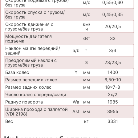
Скорость подъема с грузом/
м/с
0,55/0,60
без груза
Скорость спуска с грузом/
м/с
0,45/0,35
без груза
Скорость движения с
км/
20/20,5
грузом/без груза
ч
Мощность двигателя
кВт
33
подъема
Наклон мачты передний/
a/b
°
3/6
задний
Преодолимый наклон с
%
23/23,5
грузом/без груза
База колес
Y
мм
1400
Размер передних колес
мм
6,50-10
Размер задних колес
мм
18x7-8
Число колес спереди/сзади
2x/2
Радиус поворота
Wa
мм
1985
Ширина прохода с паллетой
Ast
мм
3955
(VDI 2198)
Вес
кг
3331