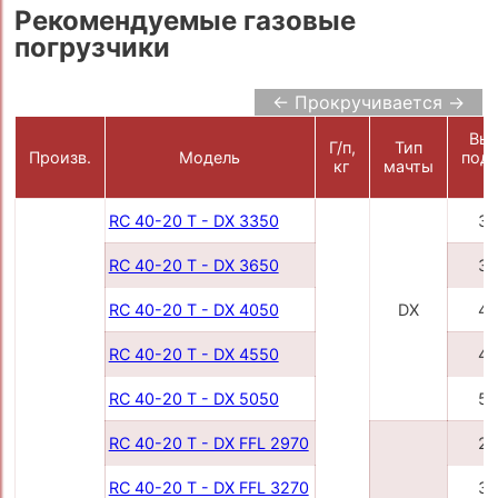
Рекомендуемые газовые
погрузчики
← Прокручивается →
Выс
Г/п,
Тип
Произв.
Модель
подъ
кг
мачты
м
RC 40-20 T - DX 3350
33
RC 40-20 T - DX 3650
36
RC 40-20 T - DX 4050
DX
40
RC 40-20 T - DX 4550
45
RC 40-20 T - DX 5050
50
RC 40-20 T - DX FFL 2970
29
RC 40-20 T - DX FFL 3270
32