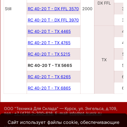
DX FFL
Still
RC 40-20 T - DX FFL 3570
2000
35
RC 40-20 T - DX FFL 3970
39
RC 40-20 T - TX 4465
44
RC 40-20 T - TX 4765
47
RC 40-20 T - TX 5215
52
TX
RC 40-20 T - TX 5665
56
RC 40-20 T - TX 6265
62
RC 40-20 T - TX 6865
68
ООО "Техника Для Склада" — Курск, ул. Энгельса, д.109,
тел.:
+7 (473) 2-300-616
,
E-mail:
info@pt-kursk.ru
Сайт использует файлы cookie, обеспечивающие