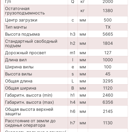
Г/п
Q
кг
2000
Остаточная
кг
1380
грузоподъемность
Центр загрузки
c
мм
500
Тип мачты
TX
Высота подъема
h3
мм
5665
Стандартный свободный
h2
мм
1804
подъем
Дорожный просвет
m1
мм
127
Длина вил
l
мм
1000
Ширина вилы
e
мм
100
Высота вилы
s
мм
45
Общая длина
L
мм
3295
Общая ширина
B
мм
1120
Габаритн. высота (min)
h1
мм
2460
Габаритн. высота (max)
h4
мм
6356
Общая высота верхней
h6
мм
2145
защиты
Расстояние от земли до
h7
мм
1130
сиденья оператора