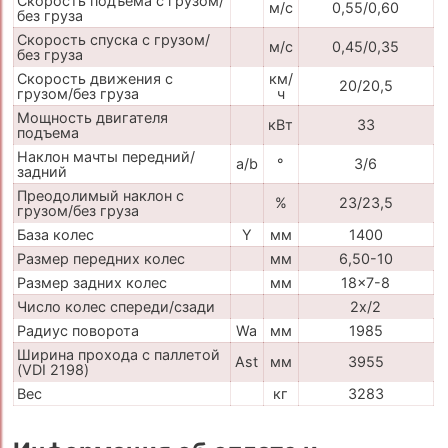
Скорость подъема с грузом/
м/с
0,55/0,60
без груза
Скорость спуска с грузом/
м/с
0,45/0,35
без груза
Скорость движения с
км/
20/20,5
грузом/без груза
ч
Мощность двигателя
кВт
33
подъема
Наклон мачты передний/
a/b
°
3/6
задний
Преодолимый наклон с
%
23/23,5
грузом/без груза
База колес
Y
мм
1400
Размер передних колес
мм
6,50-10
Размер задних колес
мм
18x7-8
Число колес спереди/сзади
2x/2
Радиус поворота
Wa
мм
1985
Ширина прохода с паллетой
Ast
мм
3955
(VDI 2198)
Вес
кг
3283