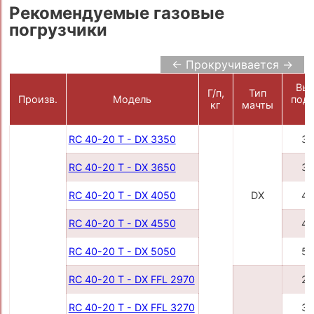
Рекомендуемые газовые
погрузчики
← Прокручивается →
Выс
Г/п,
Тип
Произв.
Модель
подъ
кг
мачты
м
RC 40-20 T - DX 3350
33
RC 40-20 T - DX 3650
36
RC 40-20 T - DX 4050
DX
40
RC 40-20 T - DX 4550
45
RC 40-20 T - DX 5050
50
RC 40-20 T - DX FFL 2970
29
RC 40-20 T - DX FFL 3270
32