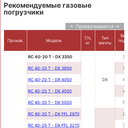
Рекомендуемые газовые
погрузчики
← Прокручивается →
Выс
Г/п,
Тип
Произв.
Модель
подъ
кг
мачты
м
RC 40-20 T - DX 3350
33
RC 40-20 T - DX 3650
36
RC 40-20 T - DX 4050
DX
40
RC 40-20 T - DX 4550
45
RC 40-20 T - DX 5050
50
RC 40-20 T - DX FFL 2970
29
RC 40-20 T - DX FFL 3270
32