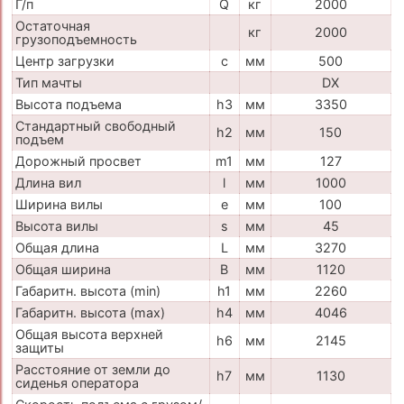
Г/п
Q
кг
2000
Остаточная
кг
2000
грузоподъемность
Центр загрузки
c
мм
500
Тип мачты
DX
Высота подъема
h3
мм
3350
Стандартный свободный
h2
мм
150
подъем
Дорожный просвет
m1
мм
127
Длина вил
l
мм
1000
Ширина вилы
e
мм
100
Высота вилы
s
мм
45
Общая длина
L
мм
3270
Общая ширина
B
мм
1120
Габаритн. высота (min)
h1
мм
2260
Габаритн. высота (max)
h4
мм
4046
Общая высота верхней
h6
мм
2145
защиты
Расстояние от земли до
h7
мм
1130
сиденья оператора