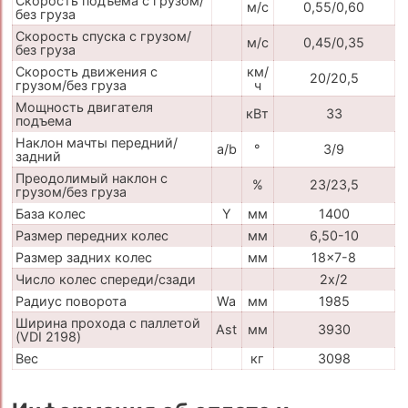
Скорость подъема с грузом/
м/с
0,55/0,60
без груза
Скорость спуска с грузом/
м/с
0,45/0,35
без груза
Скорость движения с
км/
20/20,5
грузом/без груза
ч
Мощность двигателя
кВт
33
подъема
Наклон мачты передний/
a/b
°
3/9
задний
Преодолимый наклон с
%
23/23,5
грузом/без груза
База колес
Y
мм
1400
Размер передних колес
мм
6,50-10
Размер задних колес
мм
18x7-8
Число колес спереди/сзади
2x/2
Радиус поворота
Wa
мм
1985
Ширина прохода с паллетой
Ast
мм
3930
(VDI 2198)
Вес
кг
3098