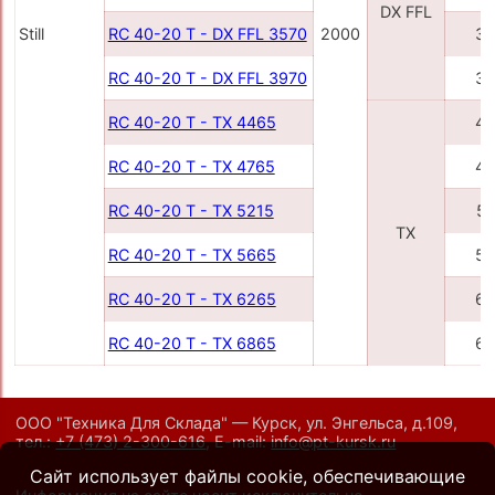
DX FFL
Still
RC 40-20 T - DX FFL 3570
2000
35
RC 40-20 T - DX FFL 3970
39
RC 40-20 T - TX 4465
44
RC 40-20 T - TX 4765
47
RC 40-20 T - TX 5215
52
TX
RC 40-20 T - TX 5665
56
RC 40-20 T - TX 6265
62
RC 40-20 T - TX 6865
68
ООО "Техника Для Склада" — Курск, ул. Энгельса, д.109,
тел.:
+7 (473) 2-300-616
,
E-mail:
info@pt-kursk.ru
Сайт использует файлы cookie, обеспечивающие