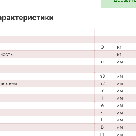
арактеристики
Q
кг
мность
кг
c
мм
h3
мм
 подъем
h2
мм
m1
мм
l
мм
e
мм
s
мм
L
мм
B
мм
h1
мм