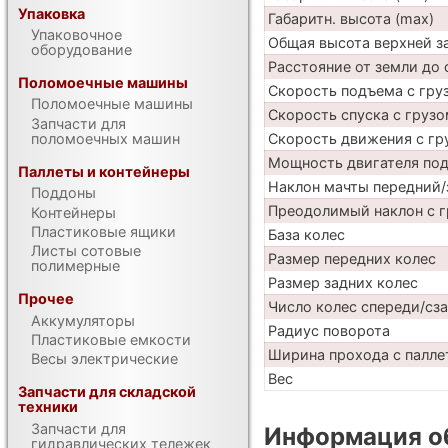
Упаковка
Габаритн. высота (max)
Упаковочное
Общая высота верхней 
оборудование
Расстояние от земли до 
Поломоечные машины
Скорость подъема с груз
Поломоечные машины
Скорость спуска с грузо
Запчасти для
Скорость движения с гр
поломоечных машин
Мощность двигателя по
Паллеты и контейнеры
Наклон мачты передний/
Поддоны
Преодолимый наклон с г
Контейнеры
Пластиковые ящики
База колес
Листы сотовые
Размер передних колес
полимерные
Размер задних колес
Прочее
Число колес спереди/сз
Аккумуляторы
Радиус поворота
Пластиковые емкости
Ширина прохода с паллет
Весы электрические
Вес
Запчасти для складской
техники
Запчасти для
Информация об
гидравлических тележек