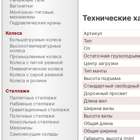
Вагонетки
Монтажно-тяговые
Технические х
механизмы
Гидравлические краны
Колеса
Артикул
Большегрузные колеса
Тип
Высокотемпературные
Г/п
колеса
Остаточная грузоподъе
Промышленные колеса
Колеса с литой резиной
Центр загрузки
Пневматические колеса
Тип мачты
Колеса с серой резиной
Высота подъема
Колеса и ролики
Стандартный свободный
Стеллажи
Дорожный просвет
Паллетные стеллажи
Длина вил
Набивные стеллажи
Ширина вилы
Гравитационные стеллажи
Полочные стеллажи
Высота вилы
Консольные стеллажи
Общая длина
Мезонины
Общая ширина
Самонесущие склады
Габаритн. высота (min)