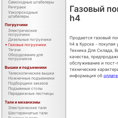
Самоходные штабелеры
Газовый пог
Ричтраки
Узкопроходные
h4
штабелеры
Погрузчики
Электрические
погрузчики
Продается газовый погр
Дизельные погрузчики
h4 в Курске - покупа
Газовые погрузчики
Тягачи
Техника Для Склада, В
Оборудование для
качества, предпродаж
погрузчиков
обслуживание и пост-
Вышки и подъемники
технические характе
Телескопические вышки
информация об
оплате
Ножничные подъемники
Подборщики заказов
Подъемные столы
Передвижные лестницы
Тали и механизмы
Электрические тали
Шестеренчатые тали
Рычажные тали