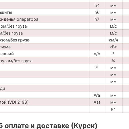
h4
мм
защиты
h6
мм
сиденья оператора
h7
мм
ом/без груза
м/с
м/без груза
м/с
узом/без груза
км/ч
дъема
кВт
задний
a/b
°
рузом/без груза
%
Y
мм
мм
мм
ади
Wa
мм
ой (VDI 2198)
Ast
мм
кг
 оплате и доставке (Курск)