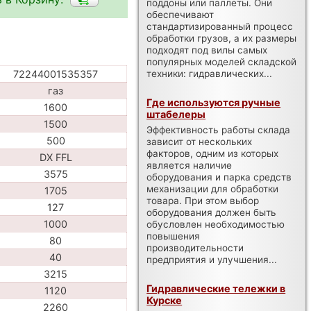
поддоны или паллеты. Они
обеспечивают
стандартизированный процесс
обработки грузов, а их размеры
подходят под вилы самых
популярных моделей складской
72244001535357
техники: гидравлических...
газ
Где используются ручные
1600
штабелеры
1500
Эффективность работы склада
500
зависит от нескольких
факторов, одним из которых
DX FFL
является наличие
3575
оборудования и парка средств
механизации для обработки
1705
товара. При этом выбор
127
оборудования должен быть
1000
обусловлен необходимостью
повышения
80
производительности
40
предприятия и улучшения...
3215
Гидравлические тележки в
1120
Курске
2260