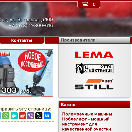
0
рск, ул. Энгельса, д.109
+7 (473) 2-300-616
Производители:
Контакты
›
Важно:
править эту страницу:
Поломоечные машины
Ноблелифт – мощный
инструмент для
качественной очистки