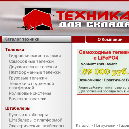
Каталог техники:
О Компании
Тележки
Гидравлические тележки
‹
Самоходные тележки
Двухколесные тележки
Платформенные тележки
Грузовые тележки
Тележки с подъемной
платформой
Роликовые системы
Бочкокантователи
Штабелеры
Ручные штабелеры
Штабелеры с платформой
Каталог
›
Погрузчики
›
Газо
Электрические штабелеры