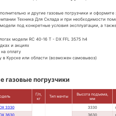
ополнительно и другие газовые погрузчики и оформите
мпании Техника Для Склада и при необходимости пом
модели под конкретные условия эксплуатации, а также
логах модели RC 40-16 T - DX FFL 3575 h4
дках и акциях
 на оплату
 в Курске или области (возможен самовывоз)
е газовые погрузчики
Г/п,
Высота подъема,
одель
Тип мачты
кг
мм
 DX 3330
3330
 DX 3630
3630