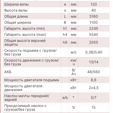
Ширина вилы
e
мм
120
Высота вилы
s
мм
40
Общая длина
L
мм
3160
Общая ширина
B
мм
1100
Габаритн. высота (min)
h1
мм
2245
Габаритн. высота (max)
h4
мм
5540
Общая высота верхней
h6
мм
2055
защиты
Скорость подъема с грузом/
м/с
0,38/0,40
без груза
Скорость движения с грузом/
км/
13/14
без груза
ч
В/
АКБ
48/560
Ач
Мощность двигателя подъема
кВт
8,6
Мощность двигателя
кВт
2х4,5
движения
Наклон мачты передний/
a/b
°
5/7
задний
Преодолимый наклон с
%
15
грузом/без груза