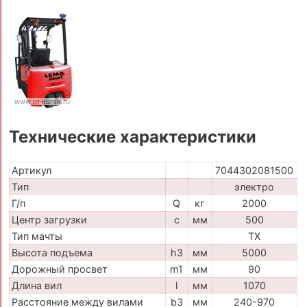
Технические характеристики
Артикул
7044302081500
Тип
электро
Г/п
Q
кг
2000
Центр загрузки
c
мм
500
Тип мачты
TX
Высота подъема
h3
мм
5000
Дорожный просвет
m1
мм
90
Длина вил
l
мм
1070
Расстояние между вилами
b3
мм
240-970