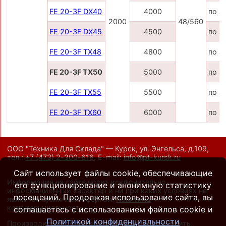
FE 20-3F DX40
4000
по з
2000
48/560
FE 20-3F DX45
4500
по з
FE 20-3F TX48
4800
по з
FE 20-3F TX50
5000
по з
FE 20-3F TX55
5500
по з
FE 20-3F TX60
6000
по з
ООО "Техника Для Склада" — Курск, ул. Энгельса, д.109,
тел.:
+7 (473) 2-300-616
,
E-mail:
info@pt-kursk.ru
Сайт использует файлы cookie, обеспечивающие
Информация на сайте носит исключительно
его функционирование и анонимную статистику
информационный характер и ни при каких условиях не
посещений. Продолжая использование сайта, вы
является публичной офертой.
Политика
конфиденциальности
.
соглашаетесь с использованием файлов cookie и
Политикой конфиденциальности
Производители оставляют за собой право вносить