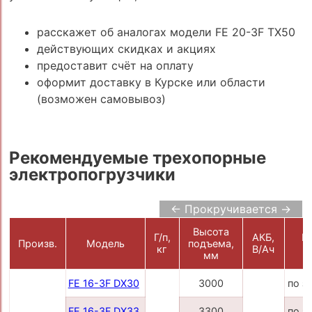
расскажет об аналогах модели FE 20-3F TX50
действующих скидках и акциях
предоставит счёт на оплату
оформит доставку в Курске или области
(возможен самовывоз)
Рекомендуемые трехопорные
электропогрузчики
← Прокручивается →
Высота
Г/п,
АКБ,
Ц
Произв.
Модель
подъема,
кг
В/Ач
р
мм
FE 16-3F DX30
3000
по з
FE 16-3F DX33
3300
по з