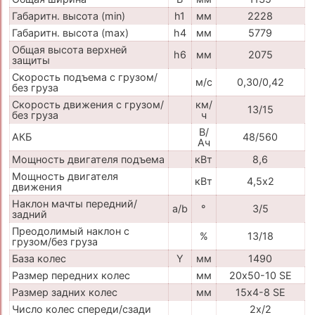
Габаритн. высота (min)
h1
мм
2228
Габаритн. высота (max)
h4
мм
5779
Общая высота верхней
h6
мм
2075
защиты
Скорость подъема с грузом/
м/с
0,30/0,42
без груза
Скорость движения с грузом/
км/
13/15
без груза
ч
В/
АКБ
48/560
Ач
Мощность двигателя подъема
кВт
8,6
Мощность двигателя
кВт
4,5х2
движения
Наклон мачты передний/
a/b
°
3/5
задний
Преодолимый наклон с
%
13/18
грузом/без груза
База колес
Y
мм
1490
Размер передних колес
мм
20х50-10 SE
Размер задних колес
мм
15х4-8 SE
Число колес спереди/сзади
2х/2