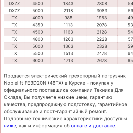
DXZZ
4500
1843
2808
54
DXZZ
5000
2118
3083
59
TX
4000
988
1953
49
TX
4350
1113
2078
53
TX
4500
1163
2128
54
TX
4800
1263
2228
57
TX
5000
1363
2328
59
TX
5500
1513
2478
64
TX
6000
1713
2678
65
Продается электрический трехопорный погрузчик
Noblelift FE3D20N (48TX) в Курске - покупая у
официального поставщика компании Техника Для
Склада, Вы получаете низкие цены, гарантию
качества, предпродажную подготовку, гарантийное
обслуживание и пост-гарантийный ремонт.
Подробные технические характеристики доступны
ниже
, как и информация об
оплате и доставке
.