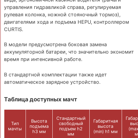
управления гидравликой справа, регулируемая
рулевая колонка, ножной стояночный тормоз),
двигателями хода и подъема HEPU, контроллером
CURTIS.
В модели предусмотрена боковая замена
аккумуляторной батареи, что значительно экономит
время при интенсивной работе.
В стандартной комплектации также идет
автоматическое зарядное устройство.
Таблица доступных мачт
Стандартный
Габар
Высота
Габаритная
Тип
свободный
выс
подъема
высота
мачты
подъем h2
(max
h3 мм
(min) h1 мм
мм
м