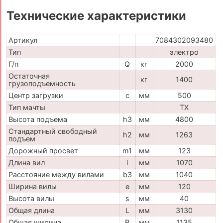
Технические характеристики
Артикул
7084302093480
Тип
электро
Г/п
Q
кг
2000
Остаточная
кг
1400
грузоподъемность
Центр загрузки
c
мм
500
Тип мачты
TX
Высота подъема
h3
мм
4800
Стандартный свободный
h2
мм
1263
подъем
Дорожный просвет
m1
мм
123
Длина вил
l
мм
1070
Расстояние между вилами
b3
мм
1040
Ширина вилы
e
мм
120
Высота вилы
s
мм
40
Общая длина
L
мм
3130
Общая ширина
B
мм
1135