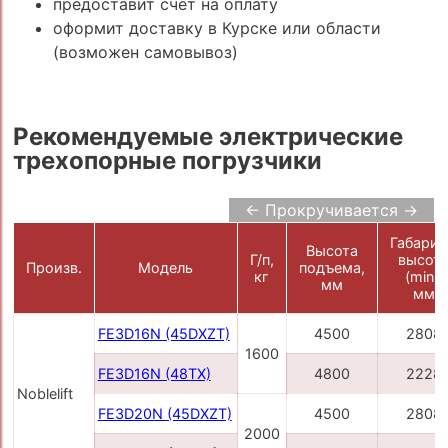
предоставит счёт на оплату
оформит доставку в Курске или области
(возможен самовывоз)
Рекомендуемые электрические
трехопорные погрузчики
← Прокручивается →
Габарит
Высота
Г/п,
высот
Произв.
Модель
подъема,
кг
(min),
мм
мм
FE3D16N (45DXZT)
4500
2808
1600
FE3D16N (48TX)
4800
2228
Noblelift
FE3D20N (45DXZT)
4500
2808
2000