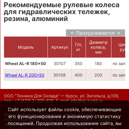
Рекомендуемые рулевые колеса
для гидравлических тележек,
резина, алюминий
← Прокручивается →
Диаметр
Г/п,
Цена
Модель
Артикул
колеса,
кг
руб.
мм
Wheel AL-R 180x50
30107
350
180
по запр
Wheel AL-R 200x50
30108
400
200
по запр
ООО "Техника Для Склада" — Курск, ул. Энгельса, д.109,
тел.:
+7 (473) 2-300-616
,
E-mail:
info@pt-kursk.ru
Сайт использует файлы cookie, обеспечивающие
Информация на сайте носит исключительно
его функционирование и анонимную статистику
информационный характер и ни при каких условиях не
посещений. Продолжая использование сайта, вы
является публичной офертой.
Политика