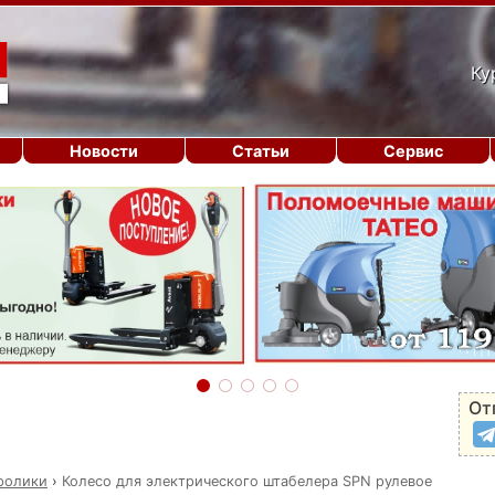
Ку
Новости
Статьи
Сервис
От
 ролики
›
Колесо для электрического штабелера SPN рулевое