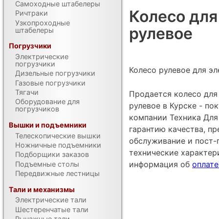
Самоходные штабелеры
Колесо для
Ричтраки
Узкопроходные
рулевое
штабелеры
Погрузчики
Электрические
погрузчики
Колесо рулевое для эл
Дизельные погрузчики
Газовые погрузчики
Тягачи
Продается колесо для
Оборудование для
рулевое в Курске - по
погрузчиков
компании Техника Для 
Вышки и подъемники
гарантию качества, п
Телескопические вышки
обслуживание и пост-
Ножничные подъемники
технические характе
Подборщики заказов
информация об
оплате
Подъемные столы
Передвижные лестницы
Тали и механизмы
Электрические тали
Шестеренчатые тали
Рычажные тали