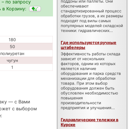
 – по запросу
поддоны или паллеты. Они
обеспечивают
 в Корзину:
стандартизированный процесс
обработки грузов, а их размеры
подходят под вилы самых
популярных моделей складской
техники: гидравлических...
180
Где используются ручные
50
штабелеры
полиуретан
Эффективность работы склада
зависит от нескольких
чугун
факторов, одним из которых
1
является наличие
оборудования и парка средств
механизации для обработки
товара. При этом выбор
оборудования должен быть
обусловлен необходимостью
повышения
вку — с Вами
производительности
предприятия и улучшения...
ожет с выбором
:
Гидравлические тележки в
Курске