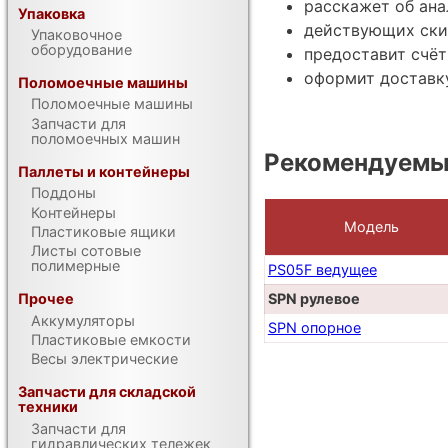
расскажет об ана
Упаковка
действующих ски
Упаковочное
оборудование
предоставит счёт
оформит доставку
Поломоечные машины
Поломоечные машины
Запчасти для
поломоечных машин
Рекомендуемые
Паллеты и контейнеры
Поддоны
Контейнеры
Модель
Пластиковые ящики
Листы сотовые
полимерные
PS05F ведущее
SPN рулевое
Прочее
Аккумуляторы
SPN опорное
Пластиковые емкости
Весы электрические
Запчасти для складской
техники
Запчасти для
гидравлических тележек