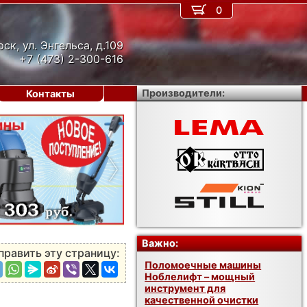
0
рск, ул. Энгельса, д.109
+7 (473) 2-300-616
Производители:
Контакты
›
Важно:
править эту страницу:
Поломоечные машины
Ноблелифт – мощный
инструмент для
качественной очистки