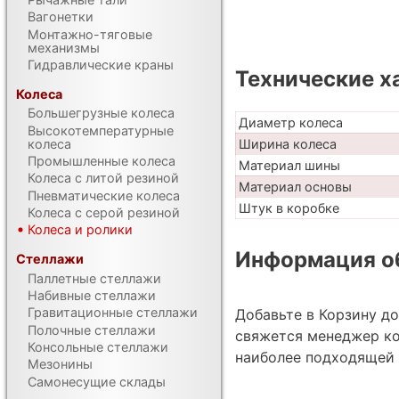
Вагонетки
Монтажно-тяговые
механизмы
Гидравлические краны
Технические х
Колеса
Большегрузные колеса
Диаметр колеса
Высокотемпературные
колеса
Ширина колеса
Промышленные колеса
Материал шины
Колеса с литой резиной
Материал основы
Пневматические колеса
Штук в коробке
Колеса с серой резиной
Колеса и ролики
Информация об
Стеллажи
Паллетные стеллажи
Набивные стеллажи
Гравитационные стеллажи
Добавьте в Корзину д
Полочные стеллажи
свяжется менеджер ко
Консольные стеллажи
наиболее подходящей 
Мезонины
Самонесущие склады