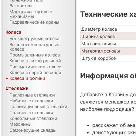
Вагонетки
Монтажно-тяговые
Технические х
механизмы
Гидравлические краны
Диаметр колеса
Колеса
Ширина колеса
Большегрузные колеса
Материал шины
Высокотемпературные
колеса
Материал основы
Промышленные колеса
Штук в коробке
Колеса с литой резиной
Пневматические колеса
Колеса с серой резиной
Информация об
Колеса и ролики
Стеллажи
Добавьте в Корзину д
Паллетные стеллажи
Набивные стеллажи
свяжется менеджер ко
Гравитационные стеллажи
наиболее подходящей 
Полочные стеллажи
Консольные стеллажи
Мезонины
расскажет об ан
Самонесущие склады
действующих ски