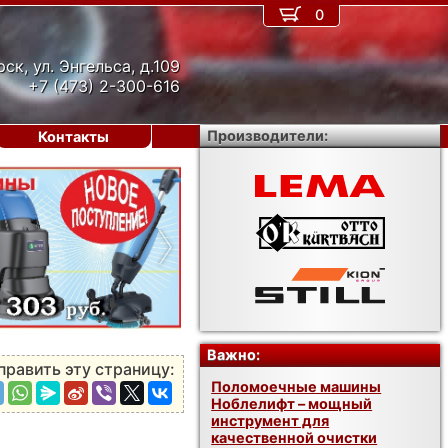
0
рск, ул. Энгельса, д.109
+7 (473) 2-300-616
Производители:
Контакты
›
Важно:
править эту страницу:
Поломоечные машины
Ноблелифт – мощный
инструмент для
качественной очистки