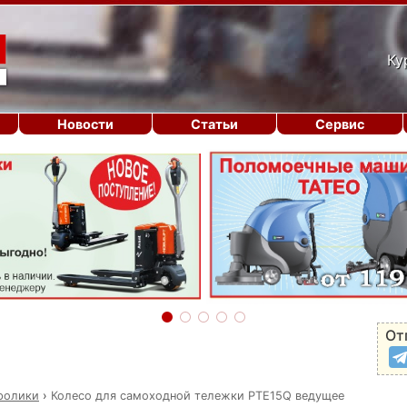
Ку
Новости
Статьи
Сервис
От
 ролики
›
Колесо для самоходной тележки PTE15Q ведущее