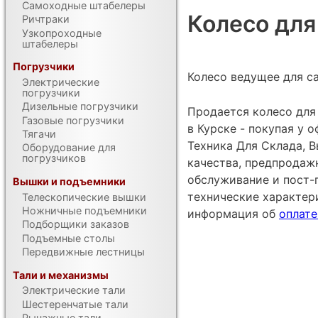
Самоходные штабелеры
Колесо для
Ричтраки
Узкопроходные
штабелеры
Погрузчики
Колесо ведущее для са
Электрические
погрузчики
Дизельные погрузчики
Продается колесо для
Газовые погрузчики
в Курске - покупая у
Тягачи
Техника Для Склада, В
Оборудование для
погрузчиков
качества, предпродаж
обслуживание и пост-
Вышки и подъемники
технические характе
Телескопические вышки
Ножничные подъемники
информация об
оплате
Подборщики заказов
Подъемные столы
Передвижные лестницы
Тали и механизмы
Электрические тали
Шестеренчатые тали
Рычажные тали