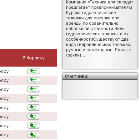
Компания «Техника для склада»
предлагает предпринимателям
Курска гидравлические
тележки для покупки или
аренды по сравнительно
небольшой стоимости.Виды
гидравлических тележек и их
особенностиСуществуют два
вида гидравлических тележек:
ручные и самоходные. Ручные
(рохли)...
В Корзину
росу
Счетчики:
росу
росу
росу
росу
росу
росу
росу