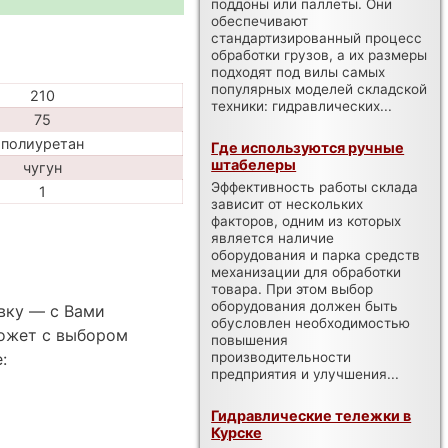
поддоны или паллеты. Они
обеспечивают
стандартизированный процесс
обработки грузов, а их размеры
подходят под вилы самых
популярных моделей складской
210
техники: гидравлических...
75
полиуретан
Где используются ручные
штабелеры
чугун
Эффективность работы склада
1
зависит от нескольких
факторов, одним из которых
является наличие
оборудования и парка средств
механизации для обработки
товара. При этом выбор
оборудования должен быть
вку — с Вами
обусловлен необходимостью
ожет с выбором
повышения
производительности
:
предприятия и улучшения...
Гидравлические тележки в
Курске