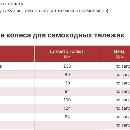
 на оплату
 в Курске или области (возможен самовывоз)
е колеса для самоходных тележек
Диаметр колеса,
Цена,
мм
руб.
е
230
по зап
80
по зап
30
по зап
84
по зап
100
по зап
124
по зап
84
по зап
по зап