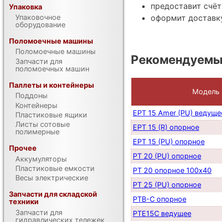
предоставит счёт
Упаковка
оформит доставку
Упаковочное
оборудование
Поломоечные машины
Поломоечные машины
Рекомендуемы
Запчасти для
поломоечных машин
Паллеты и контейнеры
Модель
Поддоны
Контейнеры
EPT 15 Amer (PU) ведуще
Пластиковые ящики
Листы сотовые
EPT 15 (R) опорное
полимерные
EPT 15 (PU) опорное
Прочее
PT 20 (PU) опорное
Аккумуляторы
Пластиковые емкости
PT 20 опорное 100х40
Весы электрические
PT 25 (PU) опорное
Запчасти для складской
PTB-C опорное
техники
Запчасти для
PTE15C ведущее
гидравлических тележек