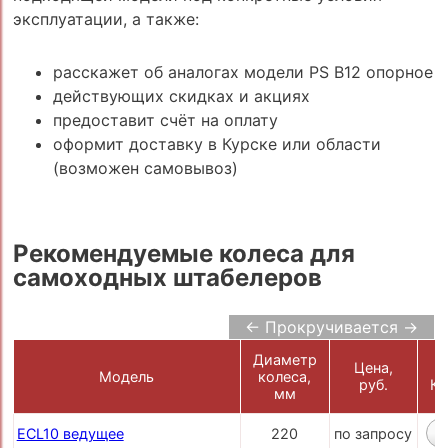
эксплуатации, а также:
расскажет об аналогах модели PS B12 опорное
действующих скидках и акциях
предоставит счёт на оплату
оформит доставку в Курске или области
(возможен самовывоз)
Рекомендуемые колеса для
самоходных штабелеров
← Прокручивается →
Диаметр
Цена,
Модель
колеса,
руб.
Ко
мм
ECL10 ведущее
220
по запросу