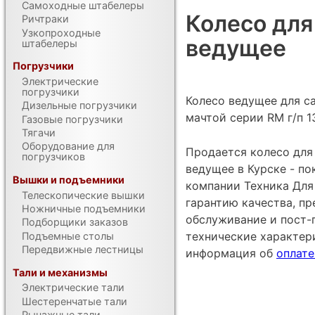
Самоходные штабелеры
Колесо для
Ричтраки
Узкопроходные
ведущее
штабелеры
Погрузчики
Электрические
погрузчики
Колесо ведущее для с
Дизельные погрузчики
мачтой серии RM г/п 1
Газовые погрузчики
Тягачи
Оборудование для
Продается колесо для
погрузчиков
ведущее в Курске - п
Вышки и подъемники
компании Техника Для 
Телескопические вышки
гарантию качества, п
Ножничные подъемники
обслуживание и пост-
Подборщики заказов
технические характе
Подъемные столы
Передвижные лестницы
информация об
оплате
Тали и механизмы
Электрические тали
Шестеренчатые тали
Рычажные тали