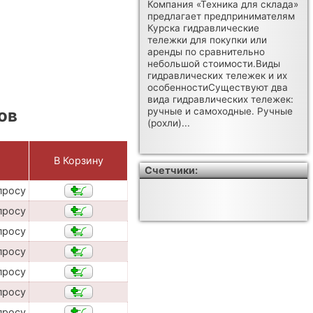
Компания «Техника для склада»
предлагает предпринимателям
Курска гидравлические
тележки для покупки или
аренды по сравнительно
небольшой стоимости.Виды
гидравлических тележек и их
особенностиСуществуют два
вида гидравлических тележек:
ов
ручные и самоходные. Ручные
(рохли)...
В Корзину
Счетчики:
просу
просу
просу
просу
просу
просу
просу