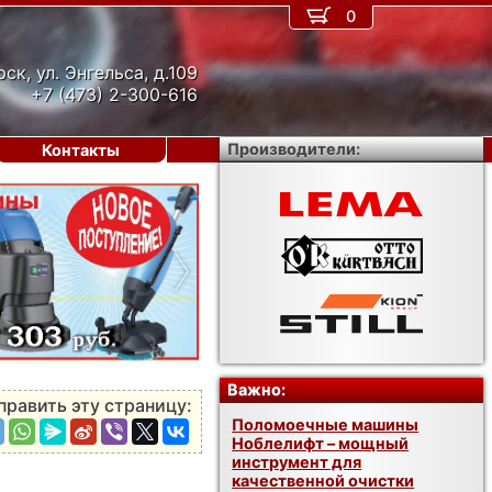
0
рск, ул. Энгельса, д.109
+7 (473) 2-300-616
Производители:
Контакты
›
Важно:
править эту страницу:
Поломоечные машины
Ноблелифт – мощный
инструмент для
качественной очистки