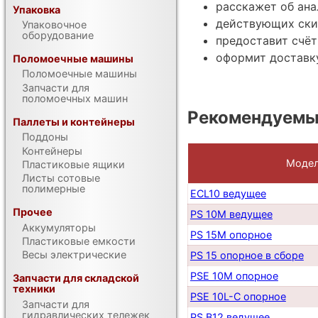
расскажет об ана
Упаковка
действующих ски
Упаковочное
оборудование
предоставит счёт
оформит доставку
Поломоечные машины
Поломоечные машины
Запчасти для
поломоечных машин
Рекомендуемы
Паллеты и контейнеры
Поддоны
Контейнеры
Моде
Пластиковые ящики
Листы сотовые
полимерные
ECL10 ведущее
Прочее
PS 10M ведущее
Аккумуляторы
PS 15M опорное
Пластиковые емкости
Весы электрические
PS 15 опорное в сборе
PSE 10M опорное
Запчасти для складской
техники
PSE 10L-C опорное
Запчасти для
гидравлических тележек
PS B12 ведущее