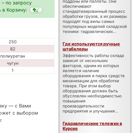
поддоны или паллеты. Они
 – по запросу
обеспечивают
 в Корзину:
стандартизированный процесс
обработки грузов, а их размеры
подходят под вилы самых
популярных моделей складской
техники: гидравлических...
250
Где используются ручные
82
штабелеры
Эффективность работы склада
полиуретан
зависит от нескольких
чугун
факторов, одним из которых
1
является наличие
оборудования и парка средств
механизации для обработки
товара. При этом выбор
оборудования должен быть
обусловлен необходимостью
повышения
вку — с Вами
производительности
предприятия и улучшения...
ожет с выбором
:
Гидравлические тележки в
Курске