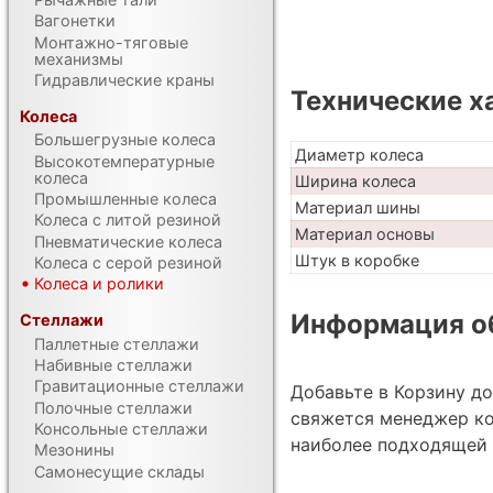
Вагонетки
Монтажно-тяговые
механизмы
Гидравлические краны
Технические х
Колеса
Большегрузные колеса
Диаметр колеса
Высокотемпературные
колеса
Ширина колеса
Промышленные колеса
Материал шины
Колеса с литой резиной
Материал основы
Пневматические колеса
Штук в коробке
Колеса с серой резиной
Колеса и ролики
Информация об
Стеллажи
Паллетные стеллажи
Набивные стеллажи
Гравитационные стеллажи
Добавьте в Корзину д
Полочные стеллажи
свяжется менеджер ко
Консольные стеллажи
наиболее подходящей 
Мезонины
Самонесущие склады