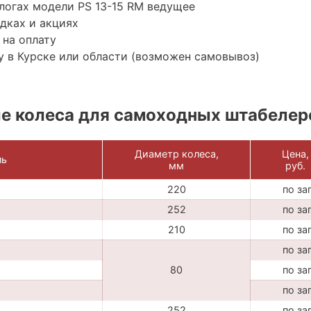
логах модели PS 13-15 RM ведущее
дках и акциях
 на оплату
 в Курске или области (возможен самовывоз)
е колеса для самоходных штабелер
Диаметр колеса,
Цена,
ль
мм
руб.
220
по за
252
по за
210
по за
по за
80
по за
по за
252
по за