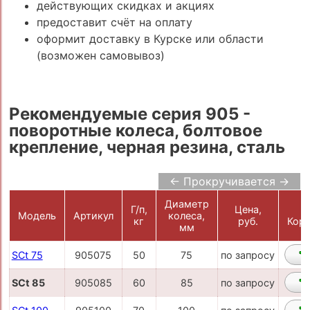
действующих скидках и акциях
предоставит счёт на оплату
оформит доставку в Курске или области
(возможен самовывоз)
Рекомендуемые серия 905 -
поворотные колеса, болтовое
крепление, черная резина, сталь
← Прокручивается →
Диаметр
Г/п,
Цена,
Модель
Артикул
колеса,
кг
руб.
Корз
мм
SCt 75
905075
50
75
по запросу
SCt 85
905085
60
85
по запросу