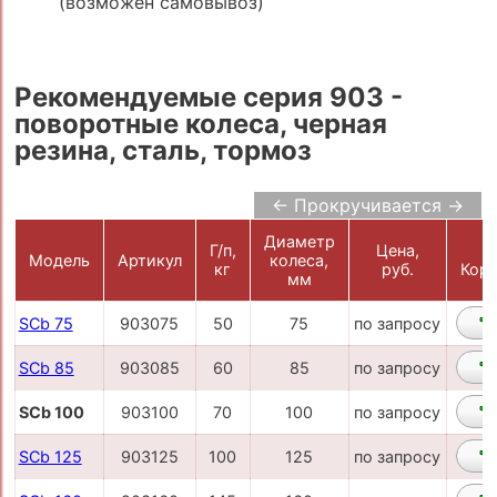
(возможен самовывоз)
Рекомендуемые серия 903 -
поворотные колеса, черная
резина, сталь, тормоз
← Прокручивается →
Диаметр
Г/п,
Цена,
Модель
Артикул
колеса,
кг
руб.
Корз
мм
SCb 75
903075
50
75
по запросу
SCb 85
903085
60
85
по запросу
SCb 100
903100
70
100
по запросу
SCb 125
903125
100
125
по запросу