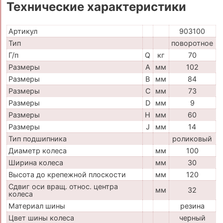
Технические характеристики
Артикул
903100
Тип
поворотное
Г/п
Q
кг
70
Размеры
A
мм
102
Размеры
B
мм
84
Размеры
C
мм
73
Размеры
D
мм
9
Размеры
H
мм
60
Размеры
J
мм
14
Тип подшипника
роликовый
Диаметр колеса
мм
100
Ширина колеса
мм
30
Высота до крепежной плоскости
мм
120
Сдвиг оси вращ. относ. центра
мм
32
колеса
Материал шины
резина
Цвет шины колеса
черный