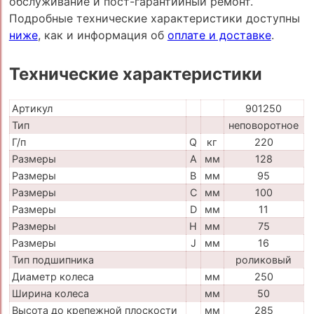
обслуживание и пост-гарантийный ремонт.
Подробные технические характеристики доступны
ниже
, как и информация об
оплате и доставке
.
Технические характеристики
Артикул
901250
Тип
неповоротное
Г/п
Q
кг
220
Размеры
A
мм
128
Размеры
B
мм
95
Размеры
C
мм
100
Размеры
D
мм
11
Размеры
H
мм
75
Размеры
J
мм
16
Тип подшипника
роликовый
Диаметр колеса
мм
250
Ширина колеса
мм
50
Высота до крепежной плоскости
мм
285