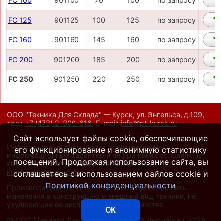
FC 100
901100
70
100
по запросу
FC 125
901125
100
125
по запросу
FC 160
901160
145
160
по запросу
FC 200
901200
185
200
по запросу
FC 250
901250
220
250
по запросу
ООО "Техника Для Склада" — Курск, ул. Энгельса, д.109,
тел.:
+7 (473) 2-300-616
,
E-mail:
info@pt-kursk.ru
Сайт использует файлы cookie, обеспечивающие
Информация на сайте носит исключительно
его функционирование и анонимную статистику
информационный характер и ни при каких условиях не
посещений. Продолжая использование сайта, вы
является публичной офертой.
Политика
конфиденциальности
.
соглашаетесь с использованием файлов cookie и
Политикой конфиденциальности
Производители оставляют за собой право вносить
изменения в конструкцию и внешний вид техники, не
ухудшающие ее эксплуатационные качества.
ОК
©
ООО "Техника Для Склада", Курск
, ©
al-studio.ru
, 2026