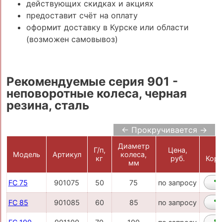
действующих скидках и акциях
предоставит счёт на оплату
оформит доставку в Курске или области
(возможен самовывоз)
Рекомендуемые серия 901 -
неповоротные колеса, черная
резина, сталь
← Прокручивается →
Диаметр
Г/п,
Цена,
Модель
Артикул
колеса,
кг
руб.
Корз
мм
FC 75
901075
50
75
по запросу
FC 85
901085
60
85
по запросу