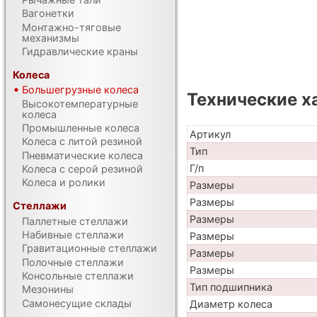
Вагонетки
Монтажно-тяговые
механизмы
Гидравлические краны
Колеса
Большегрузные колеса
Технические х
Высокотемпературные
колеса
Промышленные колеса
Артикул
Колеса с литой резиной
Тип
Пневматические колеса
Г/п
Колеса с серой резиной
Колеса и ролики
Размеры
Размеры
Стеллажи
Размеры
Паллетные стеллажи
Набивные стеллажи
Размеры
Гравитационные стеллажи
Размеры
Полочные стеллажи
Размеры
Консольные стеллажи
Тип подшипника
Мезонины
Самонесущие склады
Диаметр колеса