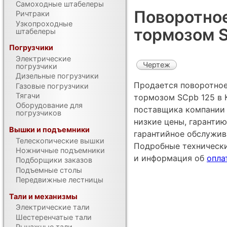
Самоходные штабелеры
Поворотное
Ричтраки
Узкопроходные
тормозом 
штабелеры
Погрузчики
Электрические
Чертеж
погрузчики
Дизельные погрузчики
Продается поворотное
Газовые погрузчики
Тягачи
тормозом SCpb 125 в 
Оборудование для
поставщика компании 
погрузчиков
низкие цены, гарантию
Вышки и подъемники
гарантийное обслужив
Телескопические вышки
Подробные техническ
Ножничные подъемники
и информация об
опла
Подборщики заказов
Подъемные столы
Передвижные лестницы
Тали и механизмы
Электрические тали
Шестеренчатые тали
Рычажные тали