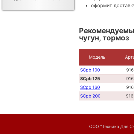
оформит доставку
Рекомендуемые
чугун, тормоз
Модель
Арт
SCpb 100
916
SCpb 125
916
SCpb 160
916
SCpb 200
916
ООО "Техника Для Скл