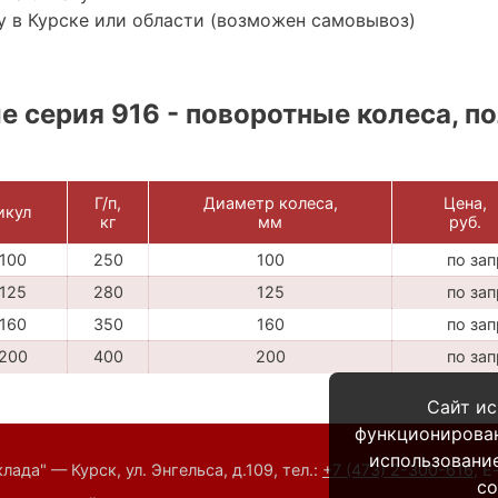
 в Курске или области (возможен самовывоз)
 серия 916 - поворотные колеса, по
Г/п,
Диаметр колеса,
Цена,
икул
кг
мм
руб.
100
250
100
по за
125
280
125
по за
160
350
160
по за
200
400
200
по за
Сайт ис
функционирова
использование
ада" — Курск, ул. Энгельса, д.109,
тел.:
+7 (473) 2-300-616
,
E
co