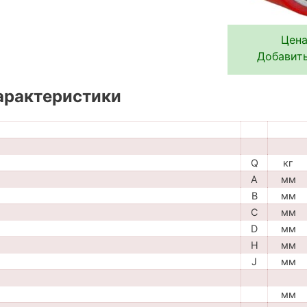
Цена
Добавить
арактеристики
Q
кг
A
мм
B
мм
C
мм
D
мм
H
мм
J
мм
мм