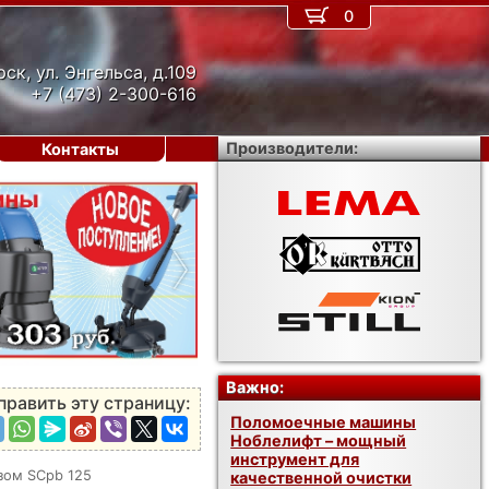
0
рск, ул. Энгельса, д.109
+7 (473) 2-300-616
Производители:
Контакты
›
Важно:
править эту страницу:
Поломоечные машины
Ноблелифт – мощный
инструмент для
зом SCpb 125
качественной очистки