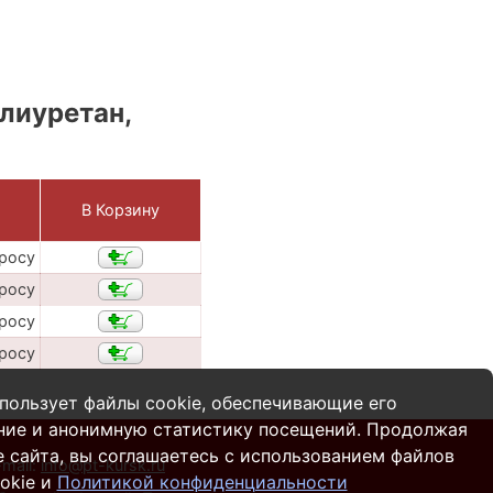
лиуретан,
В Корзину
просу
просу
просу
просу
пользует файлы cookie, обеспечивающие его
ние и анонимную статистику посещений. Продолжая
 сайта, вы соглашаетесь с использованием файлов
-mail:
info@pt-kursk.ru
okie и
Политикой конфиденциальности