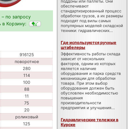
поддоны или паллеты. Они
обеспечивают
стандартизированный процесс
обработки грузов, а их размеры
 – по запросу
подходят под вилы самых
 в Корзину:
популярных моделей складской
техники: гидравлических...
Где используются ручные
штабелеры
Эффективность работы склада
916125
зависит от нескольких
поворотное
факторов, одним из которых
280
является наличие
оборудования и парка средств
114
механизации для обработки
100
товара. При этом выбор
оборудования должен быть
88
обусловлен необходимостью
11
повышения
производительности
75
предприятия и улучшения...
20
роликовый
Гидравлические тележки в
125
Курске