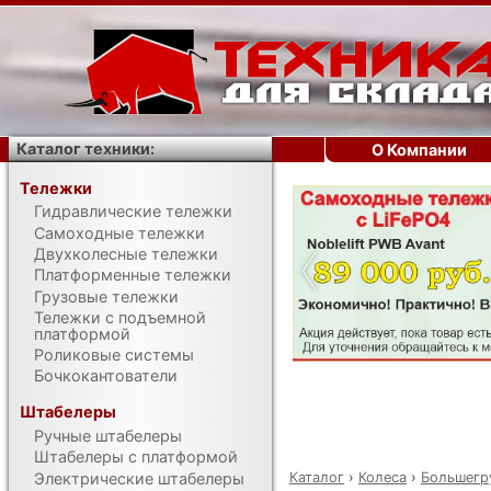
Каталог техники:
О Компании
Тележки
Гидравлические тележки
‹
Самоходные тележки
Двухколесные тележки
Платформенные тележки
Грузовые тележки
Тележки с подъемной
платформой
Роликовые системы
Бочкокантователи
Штабелеры
Ручные штабелеры
Штабелеры с платформой
Каталог
›
Колеса
›
Большегр
Электрические штабелеры