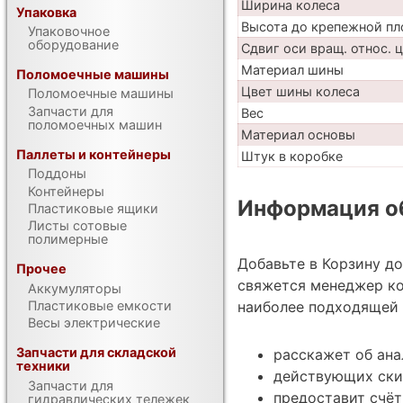
Ширина колеса
Упаковка
Высота до крепежной пл
Упаковочное
оборудование
Сдвиг оси вращ. относ. 
Материал шины
Поломоечные машины
Цвет шины колеса
Поломоечные машины
Запчасти для
Вес
поломоечных машин
Материал основы
Паллеты и контейнеры
Штук в коробке
Поддоны
Контейнеры
Информация об
Пластиковые ящики
Листы сотовые
полимерные
Добавьте в Корзину д
Прочее
свяжется менеджер ко
Аккумуляторы
наиболее подходящей 
Пластиковые емкости
Весы электрические
Запчасти для складской
расскажет об ана
техники
действующих ски
Запчасти для
предоставит счёт
гидравлических тележек