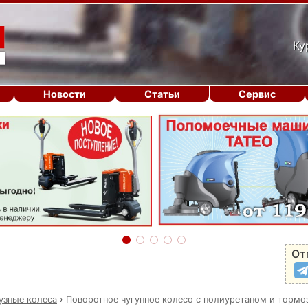
Ку
Новости
Статьи
Сервис
От
узные колеса
›
Поворотное чугунное колесо с полиуретаном и тормо