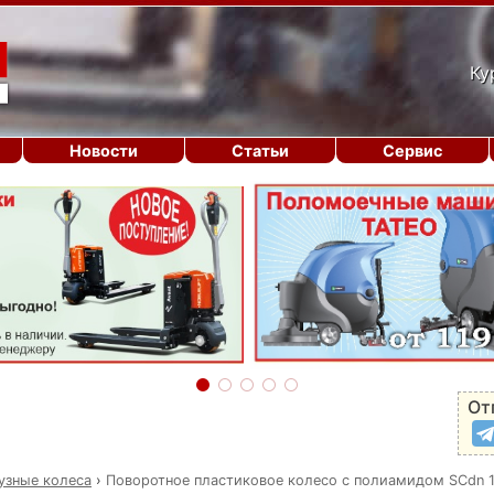
Ку
Новости
Статьи
Сервис
От
узные колеса
›
Поворотное пластиковое колесо с полиамидом SCdn 