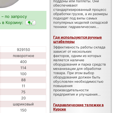
поддоны или паллеты. Они
обеспечивают
стандартизированный процесс
обработки грузов, а их размеры
 – по запросу
подходят под вилы самых
 в Корзину:
популярных моделей складской
техники: гидравлических...
Где используются ручные
штабелеры
Эффективность работы склада
929150
зависит от нескольких
поворотное
факторов, одним из которых
является наличие
400
оборудования и парка средств
114
механизации для обработки
товара. При этом выбор
100
оборудования должен быть
88
обусловлен необходимостью
повышения
11
производительности
75
предприятия и улучшения...
20
шариковый
Гидравлические тележки в
Курске
150