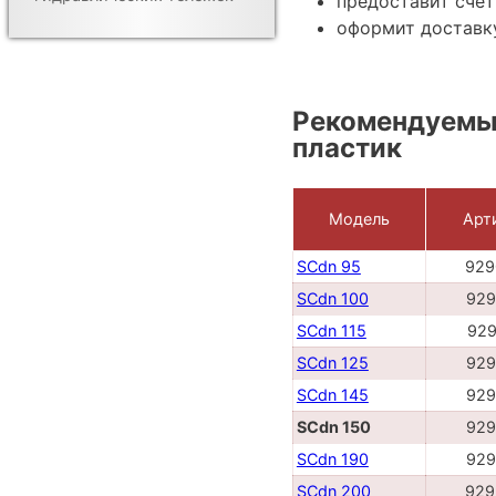
предоставит счёт
оформит доставку
Рекомендуемые
пластик
Модель
Арт
SCdn 95
929
SCdn 100
929
SCdn 115
929
SCdn 125
929
SCdn 145
929
SCdn 150
929
SCdn 190
929
SCdn 200
929