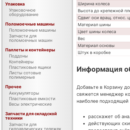
Ширина колеса
Упаковка
Упаковочное
Высота до крепежной пл
оборудование
Сдвиг оси вращ. относ. 
Поломоечные машины
Материал шины
Поломоечные машины
Цвет шины колеса
Запчасти для
Вес
поломоечных машин
Материал основы
Паллеты и контейнеры
Штук в коробке
Поддоны
Контейнеры
Пластиковые ящики
Информация об
Листы сотовые
полимерные
Добавьте в Корзину д
Прочее
Аккумуляторы
свяжется менеджер ко
Пластиковые емкости
наиболее подходящей 
Весы электрические
Запчасти для складской
расскажет об ана
техники
действующих ски
Запчасти для
гидравлических тележек