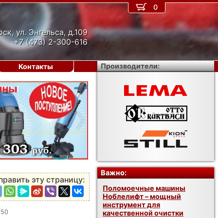
0
рск, ул. Энгельса, д.109
+7 (473) 2-300-616
Производители:
Контакты
›
Важно:
править эту страницу:
Поломоечные машины
Ноблелифт – мощный
инструмент для
150
качественной очистки