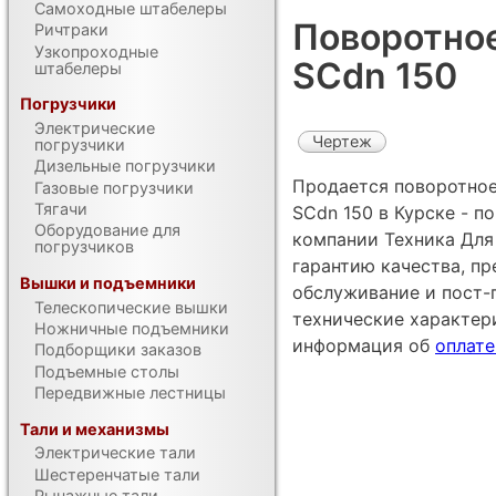
Самоходные штабелеры
Поворотное
Ричтраки
Узкопроходные
SCdn 150
штабелеры
Погрузчики
Электрические
Чертеж
погрузчики
Дизельные погрузчики
Продается поворотное
Газовые погрузчики
Тягачи
SCdn 150 в Курске - п
Оборудование для
компании Техника Для 
погрузчиков
гарантию качества, п
Вышки и подъемники
обслуживание и пост-
Телескопические вышки
технические характе
Ножничные подъемники
информация об
оплате
Подборщики заказов
Подъемные столы
Передвижные лестницы
Тали и механизмы
Электрические тали
Шестеренчатые тали
Рычажные тали