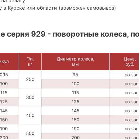
 на оплату
 в Курске или области (возможен самовывоз)
 серия 929 - поворотные колеса, п
Г/п,
Диаметр колеса,
Цена,
икул
кг
мм
руб.
095
95
по за
250
100
100
по за
115
115
по за
300
125
125
по за
145
145
по за
400
150
150
по за
190
190
по за
500
200
200
по за