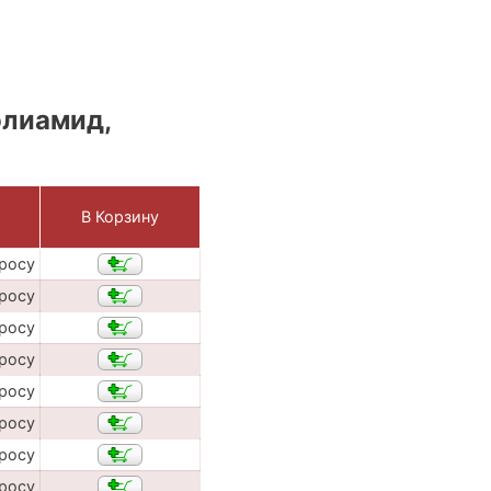
олиамид,
В Корзину
просу
просу
просу
просу
просу
просу
просу
просу