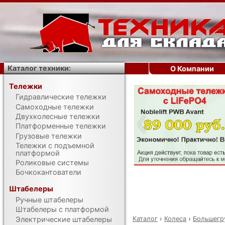
Каталог техники:
О Компании
Тележки
Гидравлические тележки
‹
Самоходные тележки
Двухколесные тележки
Платформенные тележки
Грузовые тележки
Тележки с подъемной
платформой
Роликовые системы
Бочкокантователи
Штабелеры
Ручные штабелеры
Штабелеры с платформой
Каталог
›
Колеса
›
Большегр
Электрические штабелеры