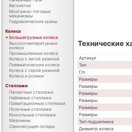
Вагонетки
Монтажно-тяговые
механизмы
Гидравлические краны
Колеса
Большегрузные колеса
Технические х
Высокотемпературные
колеса
Промышленные колеса
Артикул
Колеса с литой резиной
Пневматические колеса
Тип
Колеса с серой резиной
Г/п
Колеса и ролики
Размеры
Стеллажи
Размеры
Паллетные стеллажи
Размеры
Набивные стеллажи
Размеры
Гравитационные стеллажи
Размеры
Полочные стеллажи
Размеры
Консольные стеллажи
Мезонины
Тип подшипника
Самонесущие склады
Диаметр колеса