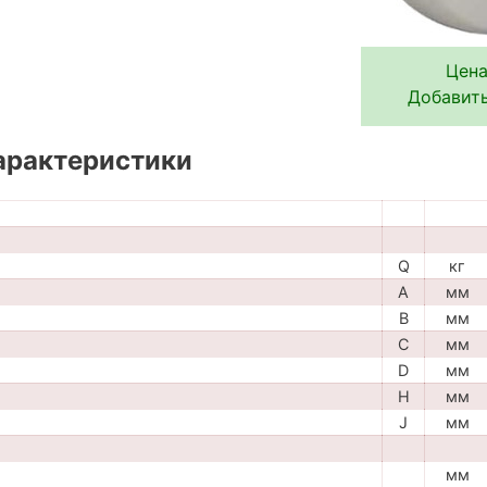
Цена
Добавить
арактеристики
Q
кг
A
мм
B
мм
C
мм
D
мм
H
мм
J
мм
мм