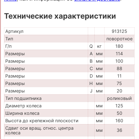
Технические характеристики
Артикул
913125
Тип
поворотное
Г/п
Q
кг
180
Размеры
A
мм
114
Размеры
B
мм
100
Размеры
C
мм
88
Размеры
D
мм
11
Размеры
H
мм
75
Размеры
J
мм
20
Тип подшипника
роликовый
Диаметр колеса
мм
125
Ширина колеса
мм
50
Высота до крепежной плоскости
мм
160
Сдвиг оси вращ. относ. центра
мм
36
колеса