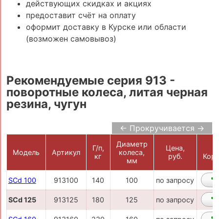
действующих скидках и акциях
предоставит счёт на оплату
оформит доставку в Курске или области
(возможен самовывоз)
Рекомендуемые серия 913 -
поворотные колеса, литая черная
резина, чугун
← Прокручивается →
Диаметр
Г/п,
Цена,
Модель
Артикул
колеса,
кг
руб.
Корз
мм
SCd 100
913100
140
100
по запросу
SCd 125
913125
180
125
по запросу