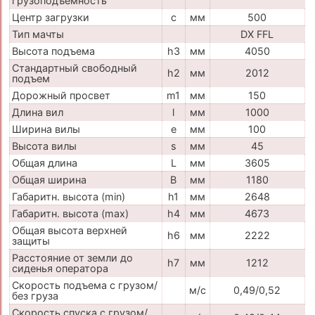
грузоподъемность
Центр загрузки
c
мм
500
Тип мачты
DX FFL
Высота подъема
h3
мм
4050
Стандартный свободный
h2
мм
2012
подъем
Дорожный просвет
m1
мм
150
Длина вил
l
мм
1000
Ширина вилы
e
мм
100
Высота вилы
s
мм
45
Общая длина
L
мм
3605
Общая ширина
B
мм
1180
Габаритн. высота (min)
h1
мм
2648
Габаритн. высота (max)
h4
мм
4673
Общая высота верхней
h6
мм
2222
защиты
Расстояние от земли до
h7
мм
1212
сиденья оператора
Скорость подъема с грузом/
м/с
0,49/0,52
без груза
Скорость спуска с грузом/