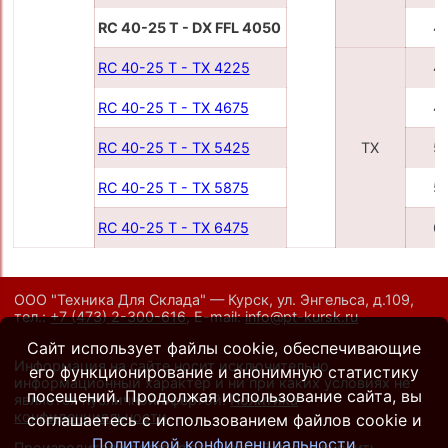
RC 40-25 T - DX FFL 4050
4
RC 40-25 T - TX 4225
4
RC 40-25 T - TX 4675
4
RC 40-25 T - TX 5425
TX
5
RC 40-25 T - TX 5875
5
RC 40-25 T - TX 6475
6
ООО "Техника Для Склада" — Курск, ул. Энгельса, д.109,
тел.:
+7 (473) 2-300-616
,
E-mail:
info@pt-kursk.ru
Сайт использует файлы cookie, обеспечивающие
Информация на сайте носит исключительно
его функционирование и анонимную статистику
информационный характер и ни при каких условиях не
посещений. Продолжая использование сайта, вы
является публичной офертой.
Политика
конфиденциальности
.
соглашаетесь с использованием файлов cookie и
Политикой конфиденциальности
Производители оставляют за собой право вносить