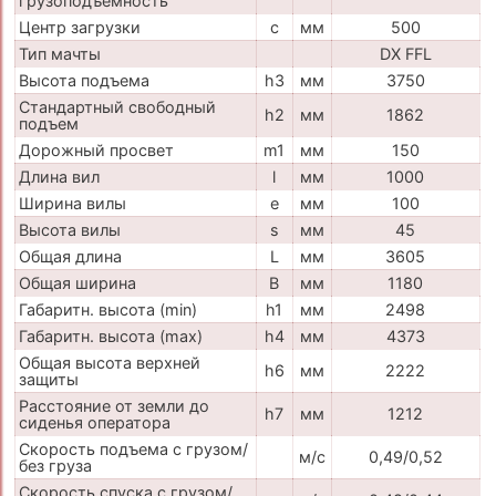
грузоподъемность
Центр загрузки
c
мм
500
Тип мачты
DX FFL
Высота подъема
h3
мм
3750
Стандартный свободный
h2
мм
1862
подъем
Дорожный просвет
m1
мм
150
Длина вил
l
мм
1000
Ширина вилы
e
мм
100
Высота вилы
s
мм
45
Общая длина
L
мм
3605
Общая ширина
B
мм
1180
Габаритн. высота (min)
h1
мм
2498
Габаритн. высота (max)
h4
мм
4373
Общая высота верхней
h6
мм
2222
защиты
Расстояние от земли до
h7
мм
1212
сиденья оператора
Скорость подъема с грузом/
м/с
0,49/0,52
без груза
Скорость спуска с грузом/