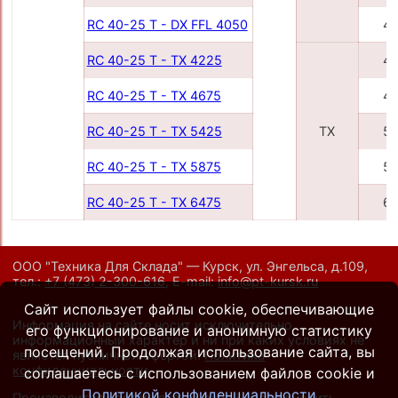
RC 40-25 T - DX FFL 4050
4
RC 40-25 T - TX 4225
4
RC 40-25 T - TX 4675
4
RC 40-25 T - TX 5425
TX
5
RC 40-25 T - TX 5875
5
RC 40-25 T - TX 6475
6
ООО "Техника Для Склада" — Курск, ул. Энгельса, д.109,
тел.:
+7 (473) 2-300-616
,
E-mail:
info@pt-kursk.ru
Сайт использует файлы cookie, обеспечивающие
Информация на сайте носит исключительно
его функционирование и анонимную статистику
информационный характер и ни при каких условиях не
посещений. Продолжая использование сайта, вы
является публичной офертой.
Политика
конфиденциальности
.
соглашаетесь с использованием файлов cookie и
Политикой конфиденциальности
Производители оставляют за собой право вносить