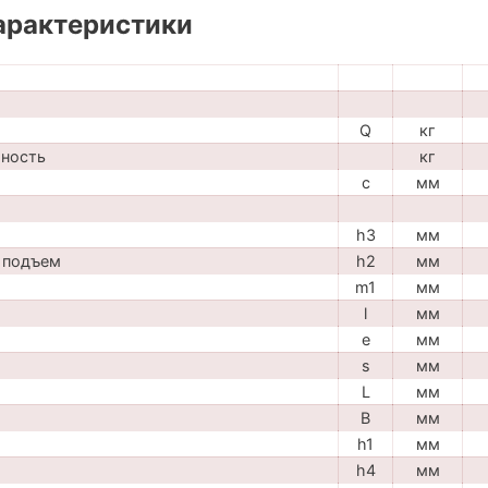
арактеристики
Q
кг
мность
кг
c
мм
h3
мм
 подъем
h2
мм
m1
мм
l
мм
e
мм
s
мм
L
мм
B
мм
h1
мм
h4
мм