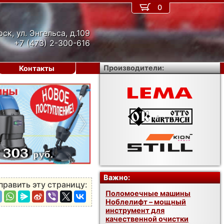
0
рск, ул. Энгельса, д.109
+7 (473) 2-300-616
Производители:
Контакты
›
Важно:
править эту страницу:
Поломоечные машины
Ноблелифт – мощный
инструмент для
качественной очистки