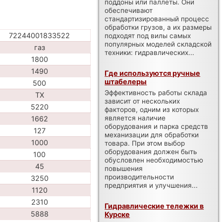
поддоны или паллеты. Они
обеспечивают
стандартизированный процесс
обработки грузов, а их размеры
72244001833522
подходят под вилы самых
популярных моделей складской
газ
техники: гидравлических...
1800
1490
Где используются ручные
штабелеры
500
Эффективность работы склада
TX
зависит от нескольких
5220
факторов, одним из которых
является наличие
1662
оборудования и парка средств
127
механизации для обработки
1000
товара. При этом выбор
оборудования должен быть
100
обусловлен необходимостью
45
повышения
производительности
3250
предприятия и улучшения...
1120
2310
Гидравлические тележки в
5888
Курске