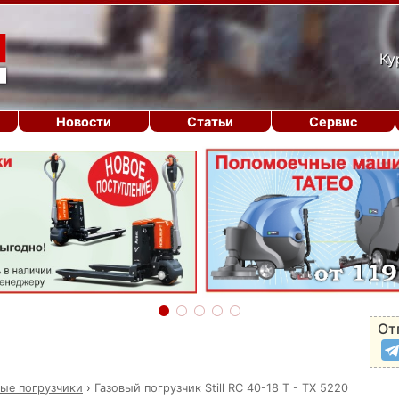
Ку
Новости
Статьи
Сервис
От
вые погрузчики
›
Газовый погрузчик Still RC 40-18 T - TX 5220