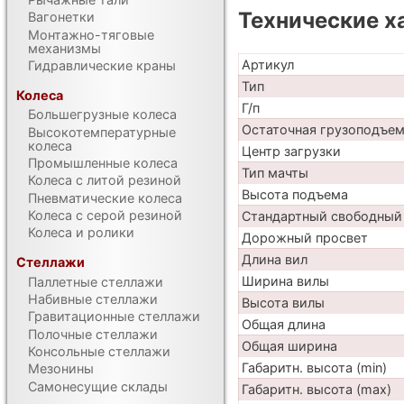
Технические х
Вагонетки
Монтажно-тяговые
механизмы
Артикул
Гидравлические краны
Тип
Колеса
Г/п
Большегрузные колеса
Остаточная грузоподъе
Высокотемпературные
колеса
Центр загрузки
Промышленные колеса
Тип мачты
Колеса с литой резиной
Высота подъема
Пневматические колеса
Колеса с серой резиной
Стандартный свободный
Колеса и ролики
Дорожный просвет
Длина вил
Стеллажи
Ширина вилы
Паллетные стеллажи
Набивные стеллажи
Высота вилы
Гравитационные стеллажи
Общая длина
Полочные стеллажи
Общая ширина
Консольные стеллажи
Габаритн. высота (min)
Мезонины
Самонесущие склады
Габаритн. высота (max)