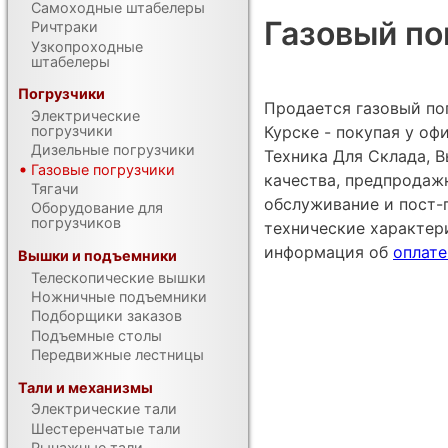
Самоходные штабелеры
Газовый пог
Ричтраки
Узкопроходные
штабелеры
Погрузчики
Продается газовый погр
Электрические
Курске - покупая у о
погрузчики
Дизельные погрузчики
Техника Для Склада, В
Газовые погрузчики
качества, предпродаж
Тягачи
обслуживание и пост-
Оборудование для
погрузчиков
технические характе
информация об
оплате
Вышки и подъемники
Телескопические вышки
Ножничные подъемники
Подборщики заказов
Подъемные столы
Передвижные лестницы
Тали и механизмы
Электрические тали
Шестеренчатые тали
Рычажные тали