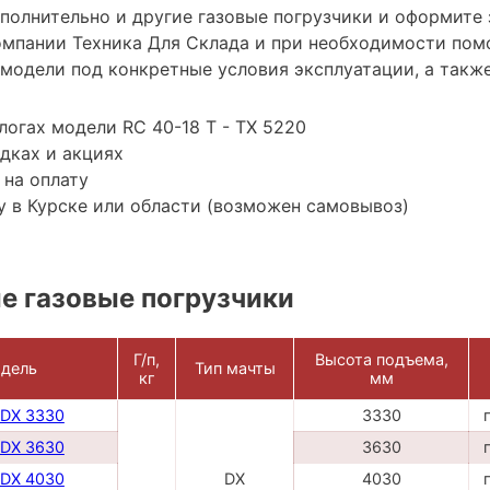
ополнительно и другие газовые погрузчики и оформите
мпании Техника Для Склада и при необходимости пом
модели под конкретные условия эксплуатации, а также
логах модели RC 40-18 T - TX 5220
дках и акциях
 на оплату
 в Курске или области (возможен самовывоз)
е газовые погрузчики
Г/п,
Высота подъема,
дель
Тип мачты
кг
мм
 DX 3330
3330
 DX 3630
3630
 DX 4030
DX
4030