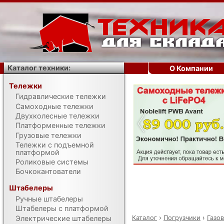
Каталог техники:
О Компании
Тележки
Гидравлические тележки
‹
Самоходные тележки
Двухколесные тележки
Платформенные тележки
Грузовые тележки
Тележки с подъемной
платформой
Роликовые системы
Бочкокантователи
Штабелеры
Ручные штабелеры
Штабелеры с платформой
Каталог
›
Погрузчики
›
Газо
Электрические штабелеры