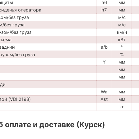
защиты
h6
мм
сиденья оператора
h7
мм
ом/без груза
м/с
м/без груза
м/с
узом/без груза
км/ч
дъема
кВт
задний
a/b
°
рузом/без груза
%
Y
мм
мм
мм
ади
Wa
мм
ой (VDI 2198)
Ast
мм
кг
 оплате и доставке (Курск)