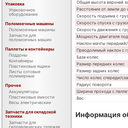
Общая высота верхней 
Упаковка
Расстояние от земли до 
Упаковочное
оборудование
Скорость подъема с груз
Скорость спуска с грузо
Поломоечные машины
Скорость движения с гр
Поломоечные машины
Запчасти для
Мощность двигателя по
поломоечных машин
Наклон мачты передний/
Паллеты и контейнеры
Преодолимый наклон с г
Поддоны
База колес
Контейнеры
Размер передних колес
Пластиковые ящики
Размер задних колес
Листы сотовые
полимерные
Число колес спереди/сз
Радиус поворота
Прочее
Ширина прохода с паллет
Аккумуляторы
Пластиковые емкости
Вес
Весы электрические
Запчасти для складской
Информация об
техники
Запчасти для
гидравлических тележек