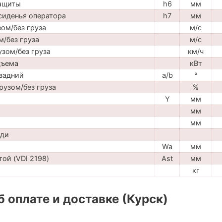
защиты
h6
мм
сиденья оператора
h7
мм
ом/без груза
м/с
м/без груза
м/с
узом/без груза
км/ч
дъема
кВт
задний
a/b
°
рузом/без груза
%
Y
мм
мм
мм
ади
Wa
мм
ой (VDI 2198)
Ast
мм
кг
 оплате и доставке (Курск)