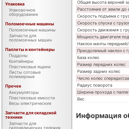
Общая высота верхней 
Упаковка
Расстояние от земли до 
Упаковочное
оборудование
Скорость подъема с груз
Скорость спуска с грузо
Поломоечные машины
Скорость движения с гр
Поломоечные машины
Запчасти для
Мощность двигателя по
поломоечных машин
Наклон мачты передний/
Паллеты и контейнеры
Преодолимый наклон с г
Поддоны
База колес
Контейнеры
Размер передних колес
Пластиковые ящики
Размер задних колес
Листы сотовые
полимерные
Число колес спереди/сз
Радиус поворота
Прочее
Ширина прохода с паллет
Аккумуляторы
Пластиковые емкости
Вес
Весы электрические
Запчасти для складской
Информация об
техники
Запчасти для
гидравлических тележек