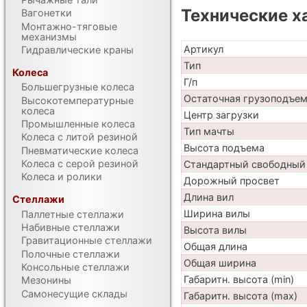
Технические х
Вагонетки
Монтажно-тяговые
механизмы
Артикул
Гидравлические краны
Тип
Колеса
Г/п
Большегрузные колеса
Остаточная грузоподъе
Высокотемпературные
колеса
Центр загрузки
Промышленные колеса
Тип мачты
Колеса с литой резиной
Высота подъема
Пневматические колеса
Колеса с серой резиной
Стандартный свободный
Колеса и ролики
Дорожный просвет
Длина вил
Стеллажи
Ширина вилы
Паллетные стеллажи
Набивные стеллажи
Высота вилы
Гравитационные стеллажи
Общая длина
Полочные стеллажи
Общая ширина
Консольные стеллажи
Габаритн. высота (min)
Мезонины
Самонесущие склады
Габаритн. высота (max)