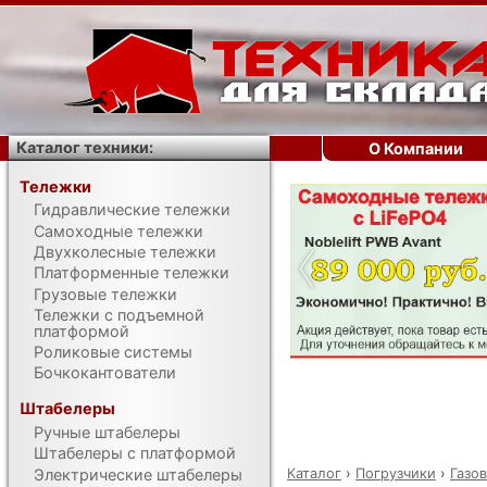
Каталог техники:
О Компании
Тележки
Гидравлические тележки
‹
Самоходные тележки
Двухколесные тележки
Платформенные тележки
Грузовые тележки
Тележки с подъемной
платформой
Роликовые системы
Бочкокантователи
Штабелеры
Ручные штабелеры
Штабелеры с платформой
Каталог
›
Погрузчики
›
Газо
Электрические штабелеры