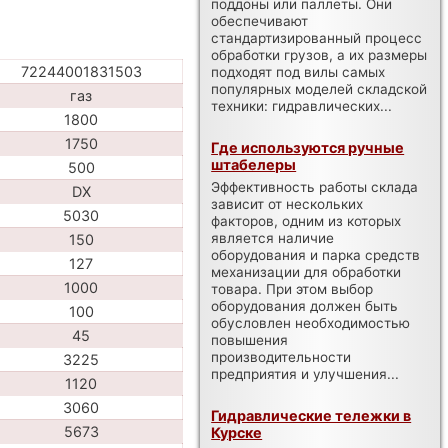
поддоны или паллеты. Они
обеспечивают
стандартизированный процесс
обработки грузов, а их размеры
72244001831503
подходят под вилы самых
популярных моделей складской
газ
техники: гидравлических...
1800
1750
Где используются ручные
штабелеры
500
Эффективность работы склада
DX
зависит от нескольких
5030
факторов, одним из которых
является наличие
150
оборудования и парка средств
127
механизации для обработки
1000
товара. При этом выбор
оборудования должен быть
100
обусловлен необходимостью
45
повышения
производительности
3225
предприятия и улучшения...
1120
3060
Гидравлические тележки в
5673
Курске