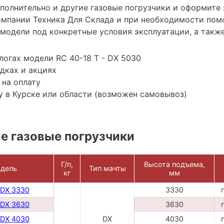
ополнительно и другие газовые погрузчики и оформите
мпании Техника Для Склада и при необходимости пом
модели под конкретные условия эксплуатации, а также
логах модели RC 40-18 T - DX 5030
дках и акциях
 на оплату
 в Курске или области (возможен самовывоз)
е газовые погрузчики
Г/п,
Высота подъема,
дель
Тип мачты
кг
мм
 DX 3330
3330
 DX 3630
3630
 DX 4030
DX
4030