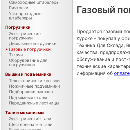
Самоходные штабелеры
Газовый пог
Ричтраки
Узкопроходные
штабелеры
Погрузчики
Продается газовый погр
Электрические
Курске - покупая у о
погрузчики
Дизельные погрузчики
Техника Для Склада, В
Газовые погрузчики
качества, предпродаж
Тягачи
обслуживание и пост-
Оборудование для
погрузчиков
технические характе
информация об
оплате
Вышки и подъемники
Телескопические вышки
Ножничные подъемники
Подборщики заказов
Подъемные столы
Передвижные лестницы
Тали и механизмы
Электрические тали
Шестеренчатые тали
Рычажные тали