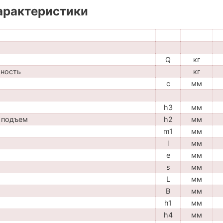
арактеристики
Q
кг
мность
кг
c
мм
h3
мм
 подъем
h2
мм
m1
мм
l
мм
e
мм
s
мм
L
мм
B
мм
h1
мм
h4
мм