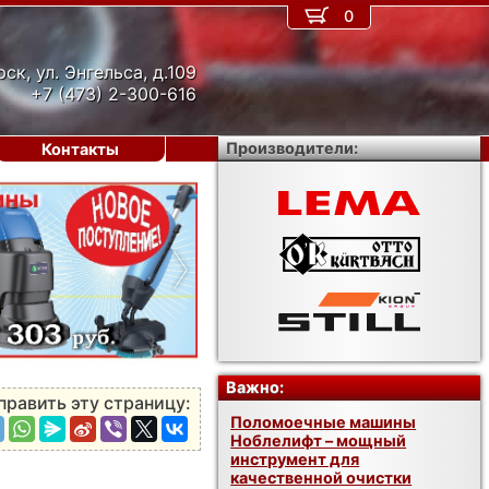
0
рск, ул. Энгельса, д.109
+7 (473) 2-300-616
Производители:
Контакты
›
Важно:
править эту страницу:
Поломоечные машины
Ноблелифт – мощный
инструмент для
качественной очистки