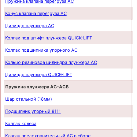
Пружина клапана перегруза AC
п
Конус клапана перегруза AC
п
Цилиндр плунжера AC
п
Колпак под штифт плунжера QUICK-LIFT
п
Колпак подшипника упорного AC
п
Кольцо резиновое цилиндра плунжера AC
п
Цилиндр плунжера QUICK-LIFT
п
Пружина плунжера AC-ACB
п
Шар стальной (18мм)
п
Подшипник упорный 8111
п
Колпак колеса
п
Клапан предохранительный AC в сборе
п