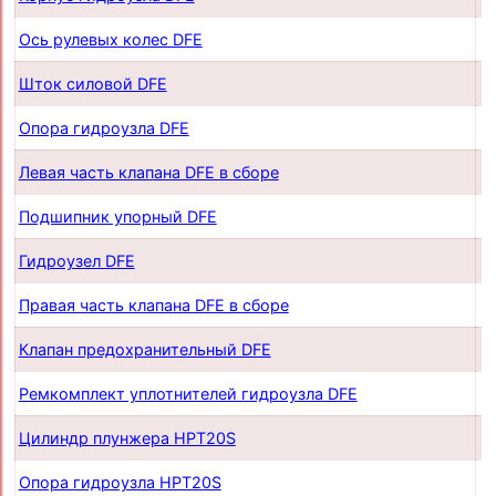
Ось рулевых колес DFE
п
Шток силовой DFE
п
Опора гидроузла DFE
п
Левая часть клапана DFE в сборе
п
Подшипник упорный DFE
п
Гидроузел DFE
п
Правая часть клапана DFE в сборе
п
Клапан предохранительный DFE
п
Ремкомплект уплотнителей гидроузла DFE
п
Цилиндр плунжера HPT20S
п
Опора гидроузла HPT20S
п