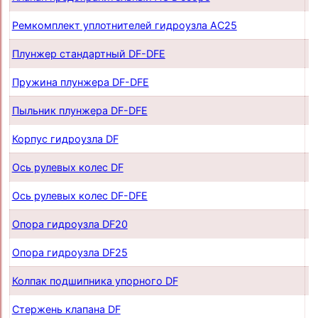
Ремкомплект уплотнителей гидроузла AC25
п
Плунжер стандартный DF-DFE
п
Пружина плунжера DF-DFE
п
Пыльник плунжера DF-DFE
п
Корпус гидроузла DF
п
Ось рулевых колес DF
п
Ось рулевых колес DF-DFE
п
Опора гидроузла DF20
п
Опора гидроузла DF25
п
Колпак подшипника упорного DF
п
Стержень клапана DF
п