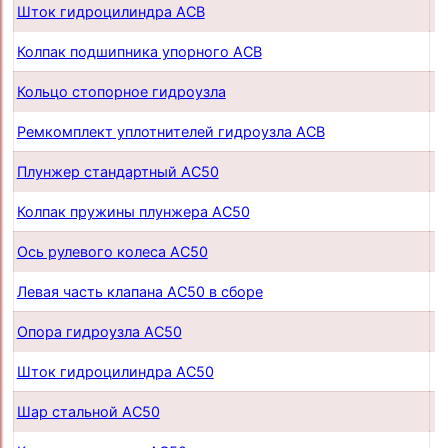
Шток гидроцилиндра ACB
п
Колпак подшипника упорного ACB
п
Кольцо стопорное гидроузла
п
Ремкомплект уплотнителей гидроузла ACB
п
Плунжер стандартный AC50
п
Колпак пружины плунжера AC50
п
Ось рулевого колеса AC50
п
Левая часть клапана AC50 в сборе
п
Опора гидроузла AC50
п
Шток гидроцилиндра AC50
п
Шар стальной AC50
п