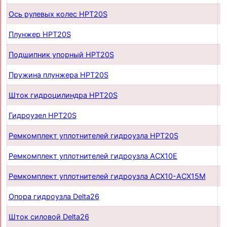
Ось рулевых колес HPT20S
п
Плунжер HPT20S
п
Подшипник упорный HPT20S
п
Пружина плунжера HPT20S
п
Шток гидроцилиндра HPT20S
п
Гидроузел HPT20S
п
Ремкомплект уплотнителей гидроузла HPT20S
п
Ремкомплект уплотнителей гидроузла ACX10E
п
Ремкомплект уплотнителей гидроузла ACX10-ACX15M
п
Опора гидроузла Delta26
п
Шток силовой Delta26
п