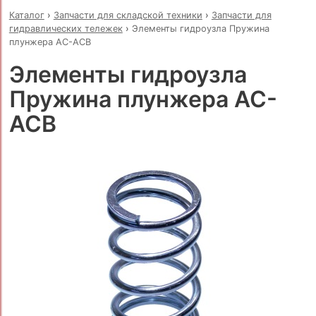
Каталог
›
Запчасти для складской техники
›
Запчасти для
гидравлических тележек
›
Элементы гидроузла Пружина
плунжера AC-ACB
Элементы гидроузла
Пружина плунжера AC-
ACB