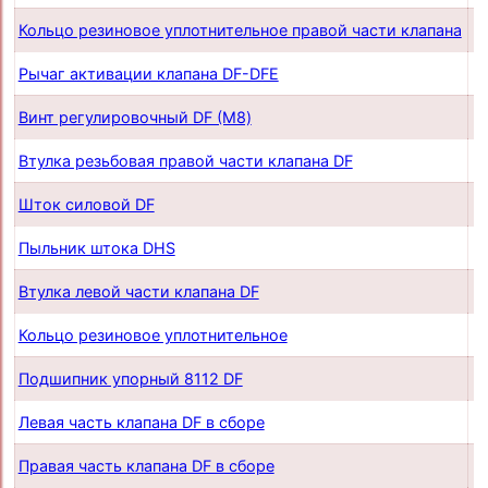
Кольцо резиновое уплотнительное правой части клапана
п
Рычаг активации клапана DF-DFE
п
Винт регулировочный DF (М8)
п
Втулка резьбовая правой части клапана DF
п
Шток силовой DF
п
Пыльник штока DHS
п
Втулка левой части клапана DF
п
Кольцо резиновое уплотнительное
п
Подшипник упорный 8112 DF
п
Левая часть клапана DF в сборе
п
Правая часть клапана DF в сборе
п