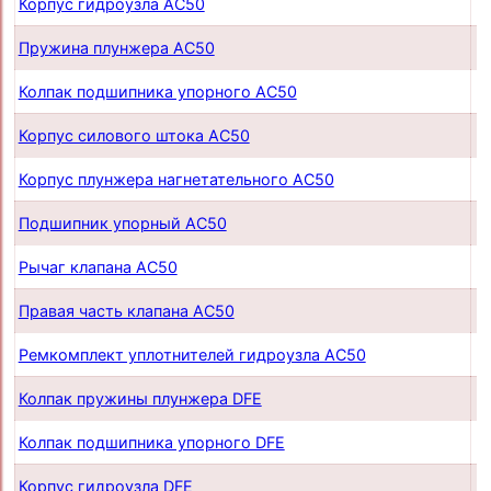
Корпус гидроузла AC50
п
Пружина плунжера AC50
п
Колпак подшипника упорного AC50
п
Корпус силового штока AC50
п
Корпус плунжера нагнетательного AC50
п
Подшипник упорный AC50
п
Рычаг клапана AC50
п
Правая часть клапана AC50
п
Ремкомплект уплотнителей гидроузла AC50
п
Колпак пружины плунжера DFE
п
Колпак подшипника упорного DFE
п
Корпус гидроузла DFE
п