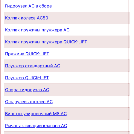
Гидроузел AC в сборе
п
Колпак колеса AC50
п
Колпак пружины плунжера AC
п
Колпак пружины плунжера QUICK-LIFT
п
Пружина QUICK-LIFT
п
Плунжер стандартный AC
п
Плунжер QUICK-LIFT
п
Опора гидроузла AC
п
Ось рулевых колес AC
п
Винт регулировочный М8 AC
п
Рычаг активации клапана AC
п