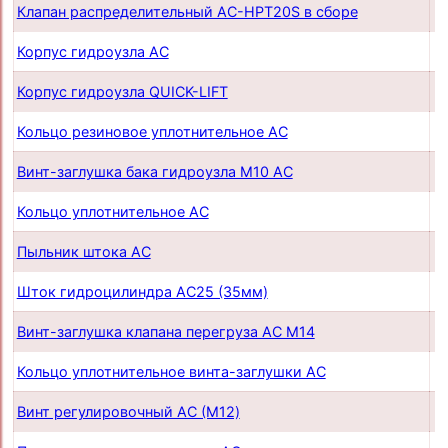
Клапан распределительный AC-HPT20S в сборе
п
Корпус гидроузла AC
п
Корпус гидроузла QUICK-LIFT
п
Кольцо резиновое уплотнительное AC
п
Винт-заглушка бака гидроузла М10 AC
п
Кольцо уплотнительное AC
п
Пыльник штока AС
п
Шток гидроцилиндра AC25 (35мм)
п
Винт-заглушка клапана перегруза AC М14
п
Кольцо уплотнительное винта-заглушки AC
п
Винт регулировочный AC (М12)
п