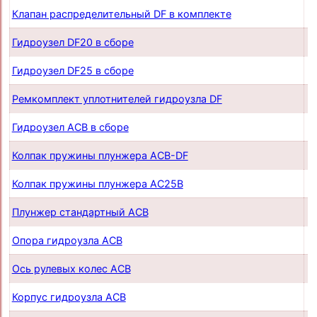
Клапан распределительный DF в комплекте
п
Гидроузел DF20 в сборе
п
Гидроузел DF25 в сборе
п
Ремкомплект уплотнителей гидроузла DF
п
Гидроузел АСB в сборе
п
Колпак пружины плунжера ACB-DF
п
Колпак пружины плунжера AC25B
п
Плунжер стандартный ACB
п
Опора гидроузла ACB
п
Ось рулевых колес ACB
п
Корпус гидроузла ACB
п