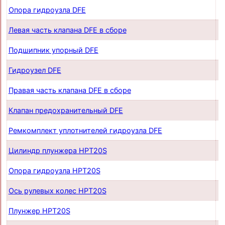
Опора гидроузла DFE
п
Левая часть клапана DFE в сборе
п
Подшипник упорный DFE
п
Гидроузел DFE
п
Правая часть клапана DFE в сборе
п
Клапан предохранительный DFE
п
Ремкомплект уплотнителей гидроузла DFE
п
Цилиндр плунжера HPT20S
п
Опора гидроузла HPT20S
п
Ось рулевых колес HPT20S
п
Плунжер HPT20S
п