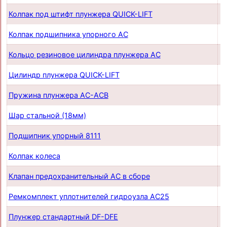
Колпак под штифт плунжера QUICK-LIFT
п
Колпак подшипника упорного AC
п
Кольцо резиновое цилиндра плунжера AC
п
Цилиндр плунжера QUICK-LIFT
п
Пружина плунжера AC-ACB
п
Шар стальной (18мм)
п
Подшипник упорный 8111
п
Колпак колеса
п
Клапан предохранительный AC в сборе
п
Ремкомплект уплотнителей гидроузла AC25
п
Плунжер стандартный DF-DFE
п