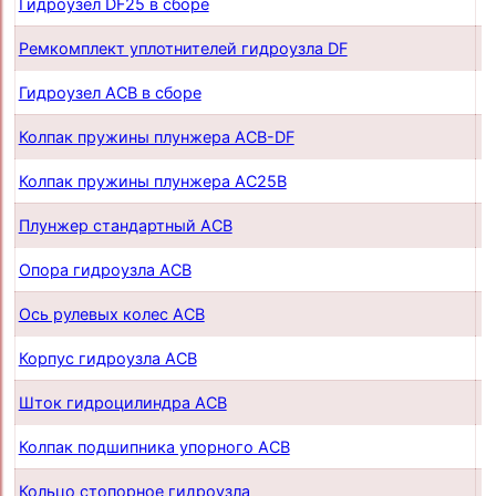
Гидроузел DF25 в сборе
п
Ремкомплект уплотнителей гидроузла DF
п
Гидроузел АСB в сборе
п
Колпак пружины плунжера ACB-DF
п
Колпак пружины плунжера AC25B
п
Плунжер стандартный ACB
п
Опора гидроузла ACB
п
Ось рулевых колес ACB
п
Корпус гидроузла ACB
п
Шток гидроцилиндра ACB
п
Колпак подшипника упорного ACB
п
Кольцо стопорное гидроузла
п