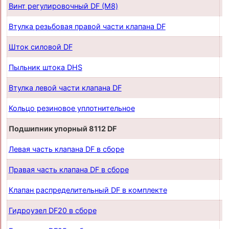
Винт регулировочный DF (М8)
п
Втулка резьбовая правой части клапана DF
п
Шток силовой DF
п
Пыльник штока DHS
п
Втулка левой части клапана DF
п
Кольцо резиновое уплотнительное
п
Подшипник упорный 8112 DF
п
Левая часть клапана DF в сборе
п
Правая часть клапана DF в сборе
п
Клапан распределительный DF в комплекте
п
Гидроузел DF20 в сборе
п