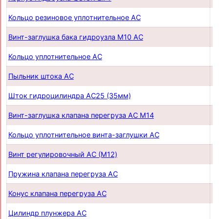
Кольцо резиновое уплотнительное AC
п
Винт-заглушка бака гидроузла М10 AC
п
Кольцо уплотнительное AC
п
Пыльник штока AС
п
Шток гидроцилиндра AC25 (35мм)
п
Винт-заглушка клапана перегруза AC М14
п
Кольцо уплотнительное винта-заглушки AC
п
Винт регулировочный AC (М12)
п
Пружина клапана перегруза AC
п
Конус клапана перегруза AC
п
Цилиндр плунжера AC
п