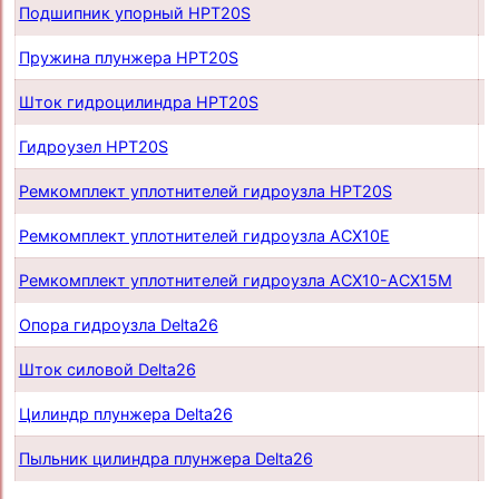
Подшипник упорный HPT20S
п
Пружина плунжера HPT20S
п
Шток гидроцилиндра HPT20S
п
Гидроузел HPT20S
п
Ремкомплект уплотнителей гидроузла HPT20S
п
Ремкомплект уплотнителей гидроузла ACX10E
п
Ремкомплект уплотнителей гидроузла ACX10-ACX15M
п
Опора гидроузла Delta26
п
Шток силовой Delta26
п
Цилиндр плунжера Delta26
п
Пыльник цилиндра плунжера Delta26
п