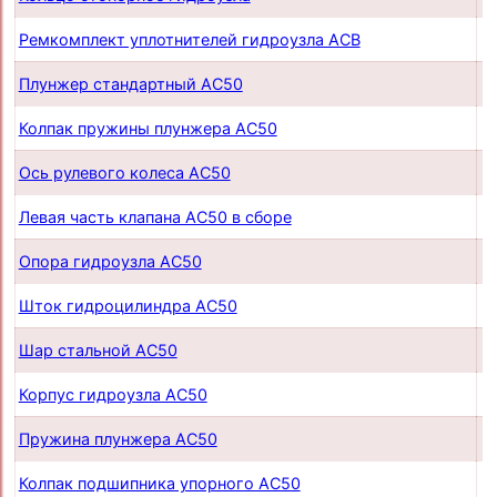
Ремкомплект уплотнителей гидроузла ACB
п
Плунжер стандартный AC50
п
Колпак пружины плунжера AC50
п
Ось рулевого колеса AC50
п
Левая часть клапана AC50 в сборе
п
Опора гидроузла AC50
п
Шток гидроцилиндра AC50
п
Шар стальной AC50
п
Корпус гидроузла AC50
п
Пружина плунжера AC50
п
Колпак подшипника упорного AC50
п