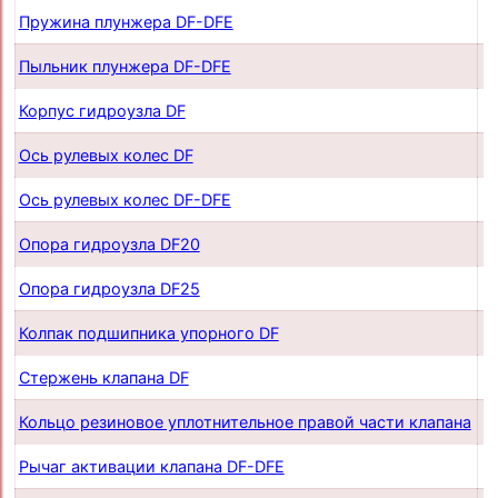
Пружина плунжера DF-DFE
п
Пыльник плунжера DF-DFE
п
Корпус гидроузла DF
п
Ось рулевых колес DF
п
Ось рулевых колес DF-DFE
п
Опора гидроузла DF20
п
Опора гидроузла DF25
п
Колпак подшипника упорного DF
п
Стержень клапана DF
п
Кольцо резиновое уплотнительное правой части клапана
п
Рычаг активации клапана DF-DFE
п