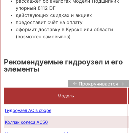
расскажет об аналогах модели Подшипник
упорный 8112 DF
действующих скидках и акциях
предоставит счёт на оплату
оформит доставку в Курске или области
(возможен самовывоз)
Рекомендуемые гидроузел и его
элементы
← Прокручивается →
Модель
Гидроузел AC в сборе
п
Колпак колеса AC50
п