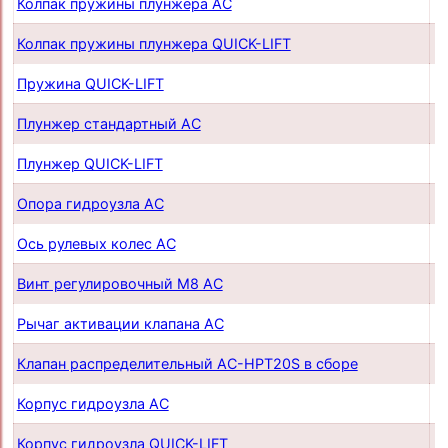
Колпак пружины плунжера AC
п
Колпак пружины плунжера QUICK-LIFT
п
Пружина QUICK-LIFT
п
Плунжер стандартный AC
п
Плунжер QUICK-LIFT
п
Опора гидроузла AC
п
Ось рулевых колес AC
п
Винт регулировочный М8 AC
п
Рычаг активации клапана AC
п
Клапан распределительный AC-HPT20S в сборе
п
Корпус гидроузла AC
п
Корпус гидроузла QUICK-LIFT
п