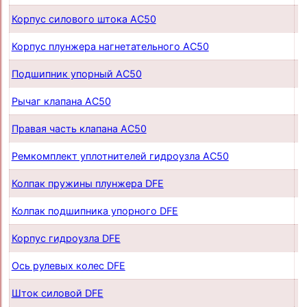
Корпус силового штока AC50
п
Корпус плунжера нагнетательного AC50
п
Подшипник упорный AC50
п
Рычаг клапана AC50
п
Правая часть клапана AC50
п
Ремкомплект уплотнителей гидроузла AC50
п
Колпак пружины плунжера DFE
п
Колпак подшипника упорного DFE
п
Корпус гидроузла DFE
п
Ось рулевых колес DFE
п
Шток силовой DFE
п