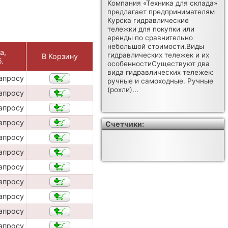
Компания «Техника для склада»
предлагает предпринимателям
Курска гидравлические
тележки для покупки или
аренды по сравнительно
небольшой стоимости.Виды
а,
гидравлических тележек и их
В Корзину
.
особенностиСуществуют два
вида гидравлических тележек:
апросу
ручные и самоходные. Ручные
(рохли)...
апросу
апросу
апросу
Счетчики:
апросу
апросу
апросу
апросу
апросу
апросу
апросу