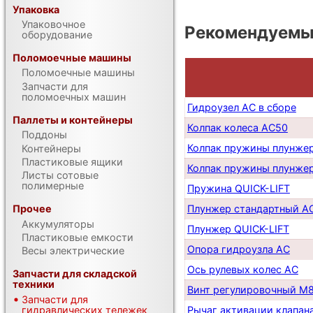
Упаковка
Упаковочное
Рекомендуемые
оборудование
Поломоечные машины
Поломоечные машины
Запчасти для
поломоечных машин
Гидроузел AC в сборе
Паллеты и контейнеры
Колпак колеса AC50
Поддоны
Колпак пружины плунже
Контейнеры
Пластиковые ящики
Колпак пружины плунжер
Листы сотовые
полимерные
Пружина QUICK-LIFT
Плунжер стандартный A
Прочее
Аккумуляторы
Плунжер QUICK-LIFT
Пластиковые емкости
Опора гидроузла AC
Весы электрические
Ось рулевых колес AC
Запчасти для складской
техники
Винт регулировочный М
Запчасти для
гидравлических тележек
Рычаг активации клапан