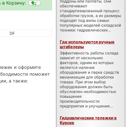
поддоны или паллеты. Они
 в Корзину:
обеспечивают
стандартизированный процесс
обработки грузов, а их размеры
подходят под вилы самых
популярных моделей складской
техники: гидравлических...
DF
Где используются ручные
штабелеры
Эффективность работы склада
зависит от нескольких
факторов, одним из которых
ележек и оформите
является наличие
оборудования и парка средств
еобходимости поможет
механизации для обработки
ии, а также:
товара. При этом выбор
оборудования должен быть
обусловлен необходимостью
повышения
производительности
предприятия и улучшения...
Гидравлические тележки в
Курске