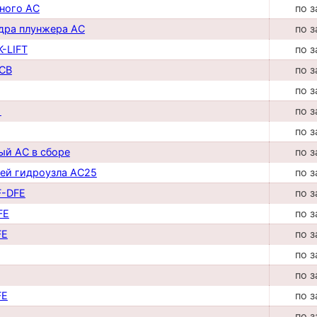
ного AC
по з
дра плунжера AC
по з
-LIFT
по з
CB
по з
по з
1
по з
по з
ый AC в сборе
по з
ей гидроузла AC25
по з
F-DFE
по з
FE
по з
FE
по з
по з
по з
FE
по з
по з