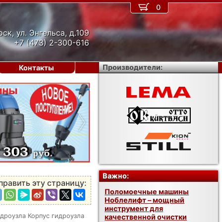
0
рск, ул. Энгельса, д.109
+7 (473) 2-300-616
Производители:
Контакты
›
Важно:
править эту страницу:
Поломоечные машины
Ноблелифт – мощный
инструмент для
дроузла Корпус гидроузла
качественной очистки