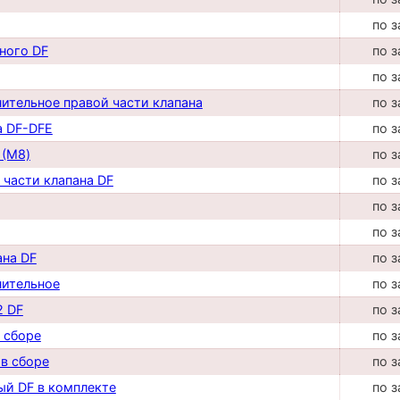
по з
ного DF
по з
по з
ительное правой части клапана
по з
а DF-DFE
по з
 (М8)
по з
 части клапана DF
по з
по з
по з
ана DF
по з
нительное
по з
2 DF
по з
в сборе
по з
 в сборе
по з
ый DF в комплекте
по з