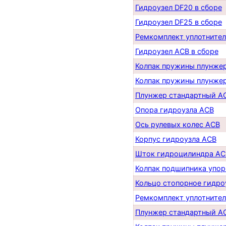
Гидроузел DF20 в сборе
Гидроузел DF25 в сборе
Ремкомплект уплотнител
Гидроузел АСB в сборе
Колпак пружины плунже
Колпак пружины плунже
Плунжер стандартный A
Опора гидроузла ACB
Ось рулевых колес ACB
Корпус гидроузла ACB
Шток гидроцилиндра AC
Колпак подшипника упор
Кольцо стопорное гидро
Ремкомплект уплотнител
Плунжер стандартный A