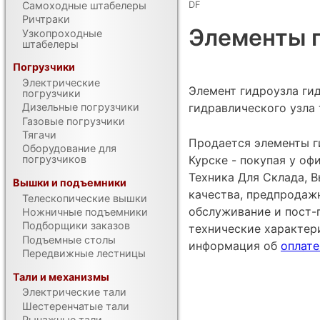
DF
Самоходные штабелеры
Ричтраки
Элементы г
Узкопроходные
штабелеры
Погрузчики
Электрические
Элемент гидроузла ги
погрузчики
гидравлического узла 
Дизельные погрузчики
Газовые погрузчики
Тягачи
Продается элементы г
Оборудование для
Курске - покупая у о
погрузчиков
Техника Для Склада, В
Вышки и подъемники
качества, предпродаж
Телескопические вышки
обслуживание и пост-
Ножничные подъемники
Подборщики заказов
технические характе
Подъемные столы
информация об
оплате
Передвижные лестницы
Тали и механизмы
Электрические тали
Шестеренчатые тали
Рычажные тали