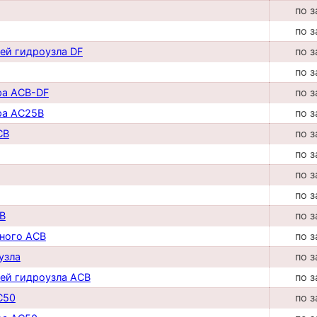
по з
по з
ей гидроузла DF
по з
по з
ра ACB-DF
по з
ра AC25B
по з
CB
по з
по з
по з
по з
B
по з
ного ACB
по з
узла
по з
ей гидроузла ACB
по з
C50
по з