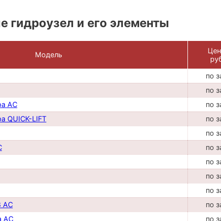
 гидроузел и его элементы
Цен
Модель
руб
по з
по з
ра AC
по з
а QUICK-LIFT
по з
по з
C
по з
по з
по з
по з
8 AC
по з
а AC
по з