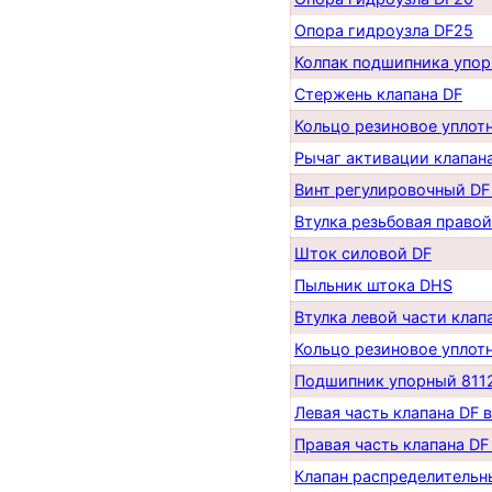
Опора гидроузла DF25
Колпак подшипника упор
Стержень клапана DF
Кольцо резиновое уплотн
Рычаг активации клапан
Винт регулировочный DF
Втулка резьбовая правой
Шток силовой DF
Пыльник штока DHS
Втулка левой части клап
Кольцо резиновое уплот
Подшипник упорный 811
Левая часть клапана DF 
Правая часть клапана DF
Клапан распределительн