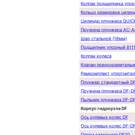
Колпак подшипника упор
Кольцо резиновое цилин
Цилиндр плунжера QUICK
Пружина плунжера AC-A
Шар стальной (18мм)
Подшипник упорный 811
Колпак колеса
Клапан предохранительн
Ремкомплект уплотнител
Плунжер стандартный D
Пружина плунжера DF-D
Пыльник плунжера DF-D
Корпус гидроузла DF
Ось рулевых колес DF
Ось рулевых колес DF-D
Опора гидроузла DF20