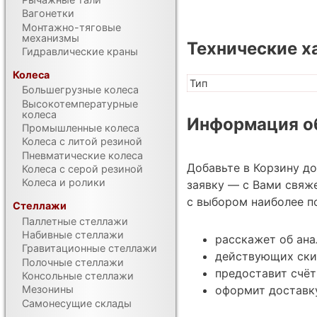
Вагонетки
Монтажно-тяговые
механизмы
Технические х
Гидравлические краны
Колеса
Тип
Большегрузные колеса
Высокотемпературные
колеса
Информация об
Промышленные колеса
Колеса с литой резиной
Пневматические колеса
Добавьте в Корзину д
Колеса с серой резиной
Колеса и ролики
заявку — с Вами свяж
с выбором наиболее п
Стеллажи
Паллетные стеллажи
Набивные стеллажи
расскажет об ана
Гравитационные стеллажи
действующих ски
Полочные стеллажи
предоставит счёт
Консольные стеллажи
оформит доставку
Мезонины
Самонесущие склады