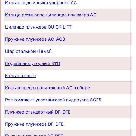
Колпак подшипника упорного AC
п
Кольцо резиновое цилиндра плунжера AC
п
Цилиндр плунжера QUICK-LIFT
п
Пружина плунжера AC-ACB
п
Шар стальной (18мм)
п
Подшипник упорный 8111
п
Колпак колеса
п
Клапан предохранительный AC в сборе
п
Ремкомплект уплотнителей гидроузла AC25
п
Плунжер стандартный DF-DFE
п
Пружина плунжера DF-DFE
п