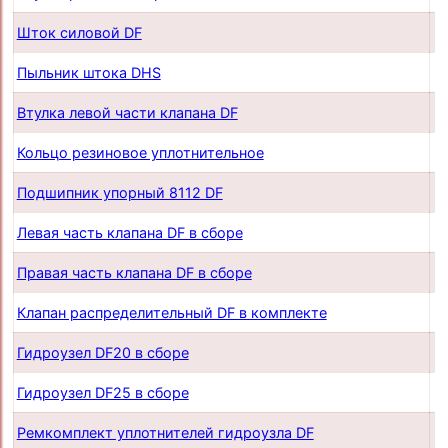
Шток силовой DF
п
Пыльник штока DHS
п
Втулка левой части клапана DF
п
Кольцо резиновое уплотнительное
п
Подшипник упорный 8112 DF
п
Левая часть клапана DF в сборе
п
Правая часть клапана DF в сборе
п
Клапан распределительный DF в комплекте
п
Гидроузел DF20 в сборе
п
Гидроузел DF25 в сборе
п
Ремкомплект уплотнителей гидроузла DF
п