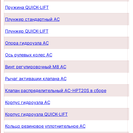
Пружина QUICK-LIFT
п
Плунжер стандартный AC
п
Плунжер QUICK-LIFT
п
Опора гидроузла AC
п
Ось рулевых колес AC
п
Винт регулировочный М8 AC
п
Рычаг активации клапана AC
п
Клапан распределительный AC-HPT20S в сборе
п
Корпус гидроузла AC
п
Корпус гидроузла QUICK-LIFT
п
Кольцо резиновое уплотнительное AC
п