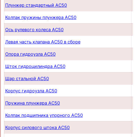
Плунжер стандартный AC50
п
Колпак пружины плунжера AC50
п
Ось рулевого колеса AC50
п
Левая часть клапана AC50 в сборе
п
Опора гидроузла AC50
п
Шток гидроцилиндра AC50
п
Шар стальной AC50
п
Корпус гидроузла AC50
п
Пружина плунжера AC50
п
Колпак подшипника упорного AC50
п
Корпус силового штока AC50
п