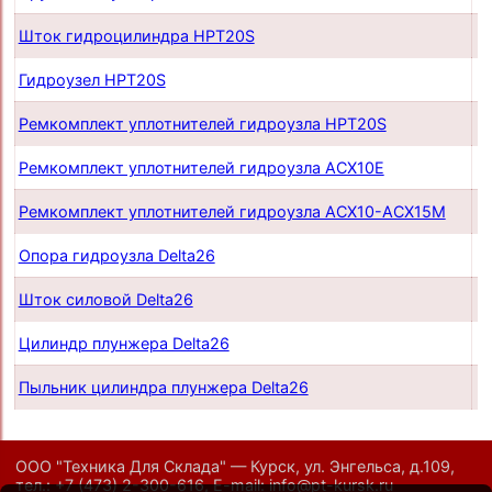
Шток гидроцилиндра HPT20S
п
Гидроузел HPT20S
п
Ремкомплект уплотнителей гидроузла HPT20S
п
Ремкомплект уплотнителей гидроузла ACX10E
п
Ремкомплект уплотнителей гидроузла ACX10-ACX15M
п
Опора гидроузла Delta26
п
Шток силовой Delta26
п
Цилиндр плунжера Delta26
п
Пыльник цилиндра плунжера Delta26
п
ООО "Техника Для Склада" — Курск, ул. Энгельса, д.109,
тел.:
+7 (473) 2-300-616
,
E-mail:
info@pt-kursk.ru