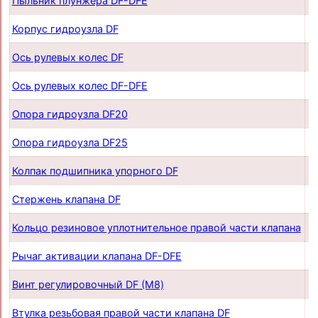
Пыльник плунжера DF-DFE
п
Корпус гидроузла DF
п
Ось рулевых колес DF
п
Ось рулевых колес DF-DFE
п
Опора гидроузла DF20
п
Опора гидроузла DF25
п
Колпак подшипника упорного DF
п
Стержень клапана DF
п
Кольцо резиновое уплотнительное правой части клапана
п
Рычаг активации клапана DF-DFE
п
Винт регулировочный DF (М8)
п
Втулка резьбовая правой части клапана DF
п