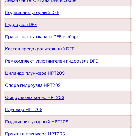
Левая часть клапана DFE в сборе
п
Подшипник упорный DFE
п
Гидроузел DFE
п
Правая часть клапана DFE в сборе
п
Клапан предохранительный DFE
п
Ремкомплект уплотнителей гидроузла DFE
п
Цилиндр плунжера HPT20S
п
Опора гидроузла HPT20S
п
Ось рулевых колес HPT20S
п
Плунжер HPT20S
п
Подшипник упорный HPT20S
п
Пружина плунжера HPT20S
п