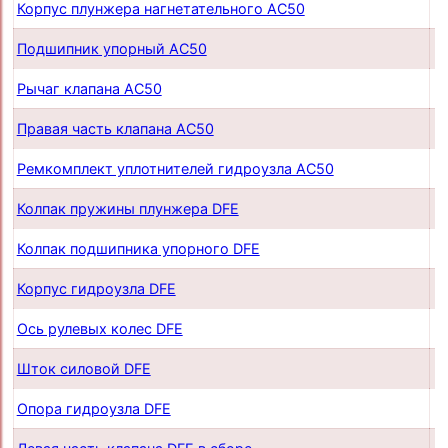
Корпус плунжера нагнетательного AC50
п
Подшипник упорный AC50
п
Рычаг клапана AC50
п
Правая часть клапана AC50
п
Ремкомплект уплотнителей гидроузла AC50
п
Колпак пружины плунжера DFE
п
Колпак подшипника упорного DFE
п
Корпус гидроузла DFE
п
Ось рулевых колес DFE
п
Шток силовой DFE
п
Опора гидроузла DFE
п