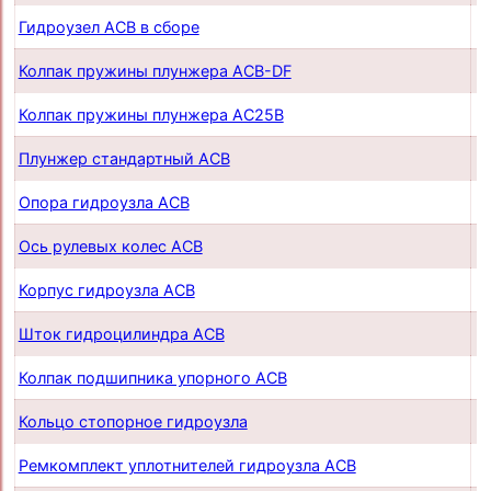
Гидроузел АСB в сборе
п
Колпак пружины плунжера ACB-DF
п
Колпак пружины плунжера AC25B
п
Плунжер стандартный ACB
п
Опора гидроузла ACB
п
Ось рулевых колес ACB
п
Корпус гидроузла ACB
п
Шток гидроцилиндра ACB
п
Колпак подшипника упорного ACB
п
Кольцо стопорное гидроузла
п
Ремкомплект уплотнителей гидроузла ACB
п