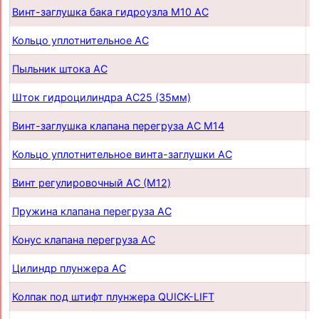
Винт-заглушка бака гидроузла М10 AC
п
Кольцо уплотнительное AC
п
Пыльник штока AС
п
Шток гидроцилиндра AC25 (35мм)
п
Винт-заглушка клапана перегруза AC М14
п
Кольцо уплотнительное винта-заглушки AC
п
Винт регулировочный AC (М12)
п
Пружина клапана перегруза AC
п
Конус клапана перегруза AC
п
Цилиндр плунжера AC
п
Колпак под штифт плунжера QUICK-LIFT
п