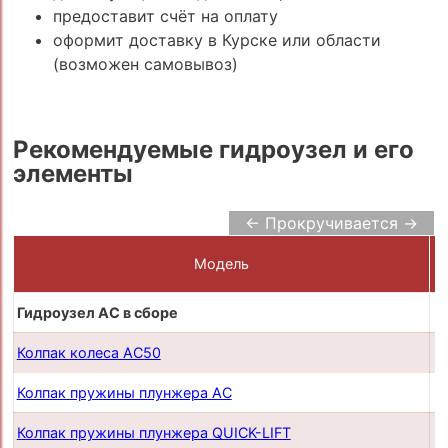
предоставит счёт на оплату
оформит доставку в Курске или области
(возможен самовывоз)
Рекомендуемые гидроузел и его
элементы
← Прокручивается →
Модель
Гидроузел AC в сборе
п
Колпак колеса AC50
п
Колпак пружины плунжера AC
п
Колпак пружины плунжера QUICK-LIFT
п